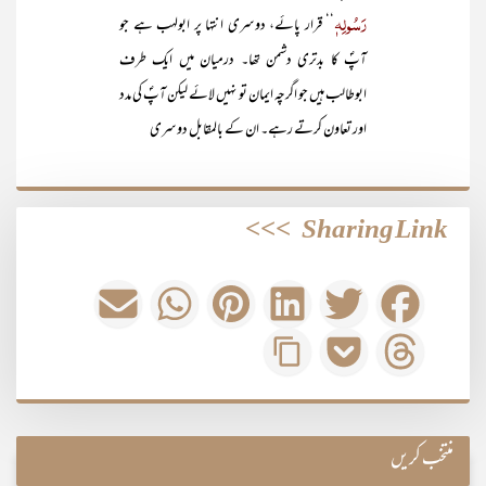
رَسُولِہٖ
‘‘ قرار پائے، دوسری انتہا پر ابولہب ہے جو
آپؐ کا بدتری دشمن تھا۔ درمیان میں ایک طرف
ابوطالب ہیں جو اگرچہ ایمان تو نہیں لائے لیکن آپؐ کی مدد
اور تعاون کرتے رہے۔ ان کے بالمقابل دوسری
>>>
Sharing Link
منتخب کریں