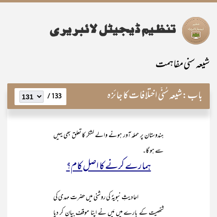
شیعہ سنی مفاہمت
باب:
شیعہ سُنّی اختلافات کا جائزہ
133 /
ہندوستان پر حملہ آور ہونے والے لشکر کا تعلق بھی یہیں
سے ہو گا۔
ہمارے کرنے کا اصل کام؟
احادیثِ نبویہؐ کی روشنی میں حضرت مہدی کی
شخصیت کے بارے میں مَیں نے اپنا موقف بیان کر دیا