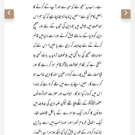
ہے۔ اب یہ سمجھ لئے کہ میرے اور آپ کے کرنے کا
اصل کام کیا ہے؟ ہمیں اپنا جائزہ لینا چاہیے کہ کیا ہم اس
جماعت میں شامل ہیں جو دین کی تجدید کے لئے اور صحیح
دین کو دنیا کے سامنے پیش کرنے اور اسے دنیا میں قائم
کرنے کے لئے جدوجہد کر رہی ہے یا نہیں؟ اس لئے کہ
احادیثِ صحیحہ کی روشنی میں بلاخوفِ تردید یہ بات کہی جا
سکتی ہے کہ نظامِ خلافت بالآخر قائم ہو کر رہے گا اور
قیامت سے قبل پورے کرۂ ارضی پر اللہ کا دین غالب ہو
کر رہے گا۔ ہمیں اپنے بارے میں طے کرنا ہے کہ ہمارا
اس میں کردار کیا ہو گا۔ ابولہب اور حضرت حمزہؓ دونوں
حضورﷺ کے سگے چچا تھے لیکن غلبۂ دین کی جدوجہد میں
دونوں کا کردار ایک دوسرے کے بالکل مخالف تھا۔
ایک انتہائی محروم ٹھہرا اور سورۂ لہب میں اسے بدترین
نمائندہ کردار کے طور پر پیش کیا گیا جبکہ دوسرا سید الشھداء