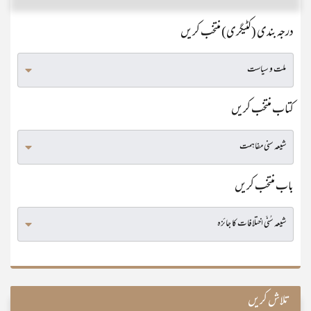
درجہ بندی (کٹیگری) منتخب کریں
کتاب منتخب کریں
باب منتخب کریں
تلاش کریں