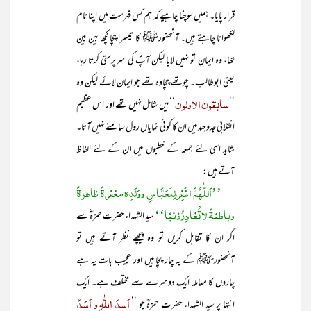
قرار پایا۔ ہمیں سوچنا چاہیے کہ ہم کس فہرست میں اپنا نام
لکھوانا چاہتے ہیں۔ آنحضورﷺ کا تیسرا چچا کچھ بین بین
تھا، وہ ایمان تو نہیں لایا لیکن آپؐ کی سرپرستی کرتا رہا،
یعنی ابوطالب۔ چوتھے چچاوہ تھے جو ایمان لائے لیکن وہ
سابقون الاولون
’’
‘‘ میں شامل نہیں تھے اور اس عظیم
انقلابی جدوجہد میں ان کا کوئی نمایاں رول سامنے نہیں آتا۔
شاید اسی لئے جمعہ کے خطبوں میں ان کے لئے الفاظ
آتے ہیں:
’’اَللّٰھُمَّ اغْفِرلِلْعَبَّاسِ ووَلَدِہٖ مغفرۃً ظاھرۃً
وباطنۃً لاتُغادِرُذنبًا‘‘
سید الشہداء حضرت حمزہؓ سے
اگر ان کا تقابل کریں تو وہ پیچھے نظر آتے ہیں تو
آنحضورﷺ کے یہ چار چچا ہیں اور عجیب بات یہ ہے
چاروں کا معاملہ ایک دوسرے سے مختلف ہے۔ ایک
اَسدُ اللّٰہِ و اَسَدُ
انتہا پر سید الشہداء حضرت حمزہؒ جو ’’