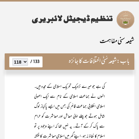
شیعہ سنی مفاہمت
باب:
شیعہ سُنّی اختلافات کا جائزہ
133 /
کی ہے جو میرے نزدیک تحریک اسلامی کے مجدد ہیں۔
انہوں نے جماعت اسلامی کے نام سے ایک اصولی
اسلامی انقلابی جماعت قائم کی جس میں ایسے پاکباز لوگ
شامل ہوتے جو پہلے اپنی معاش اور معاشرت کو حرام
سے پاک کر کے آتے۔ یہ نہیں تھا کہ اپنے وجود پر تو
اسلام کا نفاذ نہ ہو، اپنے گھر میں اسلامی معاشرت کا نقشہ