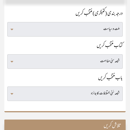
درجہ بندی (کٹیگری) منتخب کریں
کتاب منتخب کریں
باب منتخب کریں
تلاش کریں