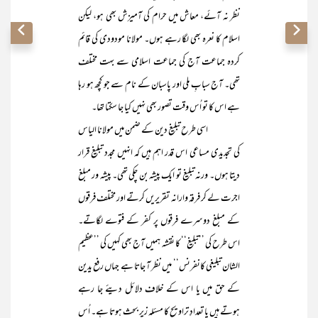
نظر نہ آئے، معاش میں حرام کی آمیزش بھی ہو، لیکن
اسلام کا نعرہ بھی لگا رہے ہوں۔ مولانا مودودی کی قائم
کردہ جماعت آج کی جماعت اسلامی سے بہت مختلف
تھی۔ آج سبابِ ملی اور پاسبان کے نام سے جو کچھ ہو رہا
ہے اس کا تو اُس وقت تصور بھی نہیں کیا جا سکتا تھا۔
اسی طرح تبلیغ دین کے ضمن میں مولانا الیاس
کی تجدیدی مساعی اس قدر اہم ہیں کہ انہیں مجدد تبلیغ قرار
دیتا ہوں۔ ورنہ تبلیغ تو ایک پیشہ بن چکی تھی۔ پیشہ ور مبلغ
اجرت لے کر فرقہ وارانہ تقریریں کرتے اور مختلف فرقوں
کے مبلغ دوسرے فرقوں پر کفر کے فتوے لگاتے۔
اس طرح کی ’’تبلیغ‘‘ کا نقشہ ہمیں آج بھی کہیں کی ’’عظیم
الشان تبلیغی کانفرنس‘‘ میں نظر آ جاتا ہے جہاں رفع یدین
کے حق میں یا اس کے خلاف دلائل دیئے جا رہے
ہوتے ہیں یا تعدادِ تراویح کا مسئلہ زیر بحث ہوتا ہے۔ اُس