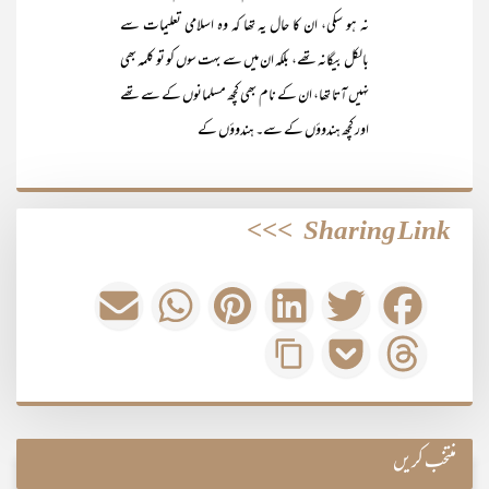
نہ ہو سکی، ان کا حال یہ تھا کہ وہ اسلامی تعلیمات سے
بالکل بیگانہ تھے، بلکہ ان میں سے بہت سوں کو تو کلمہ بھی
نہیں آتا تھا، ان کے نام بھی کچھ مسلمانوں کے سے تھے
اور کچھ ہندوؤں کے سے۔ ہندوؤں کے
>>>
Sharing Link
منتخب کریں