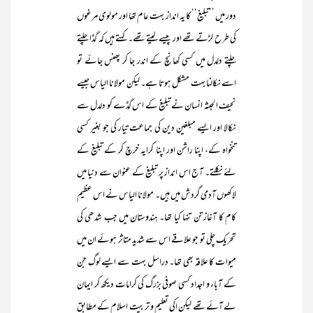
دور میں ’’تبلیغ‘‘ کا یہ انداز بہت عام تھا اور مولوی مرغوں
کی طرح لڑتے تھے اور پیسے لیتے تھے۔ کہتے ہیں کہ گڈا چلتے
چلتے دلدل میں کسی کھانچ کے اندر جا کر پھنس جائے تو
اسے نکالنا بہت مشکل ہوتا ہے۔ لیکن مولانا الیاس جیسے
نحیف الحبثہ انسان نے تبلیغ کے اس گڈے کو دلدل سے
نکالا اور ایسے مبلغینِ دین کی جماعت تیار کی جو بغیر کسی
تنخواہ کے، اپنا راشن اور اپنا کرایہ خرچ کر کے تبلیغ کے
لئے نکلتے۔ آج اس انداز پر تبلیغ کے عنوان سے دنیا میں
لاکھوں آدمی گردش میں ہیں۔ مولانا الیاس نے اس عظیم
کام کا آغاز تن تنہا کیا تھا۔ ہندوستان میں جب شدھی کی
تحریک چلی تو جو علاقے اس سے شدید متاثر ہوئے ان میں
میوات کا علاقہ بھی تھا۔ دراسل بہت سے ایسے لوگ جن
کے آباء و اجداد کسی صوفی بزرگ کی کرامات دیکھ کر ایمان
لے آئے تھے لیکن اکی تعلیم و تربیت اسلام کے مطابق