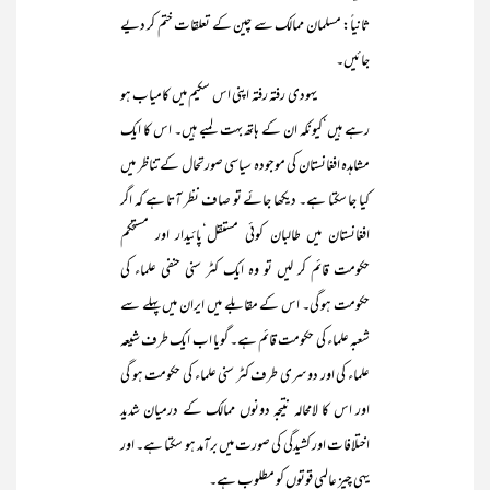
ثانیاً: مسلمان ممالک سے چین کے تعلقات ختم کر دیے
جائیں۔
یہودی رفتہ رفتہ اپنی اس سکیم میں کامیاب ہو
رہے ہیں‘کیونکہ ان کے ہاتھ بہت لمبے ہیں۔ اس کا ایک
مشاہدہ افغانستان کی موجودہ سیاسی صورتحال کے تناظر میں
کیا جا سکتا ہے۔ دیکھا جائے تو صاف نظر آتا ہے کہ اگر
افغانستان میں طالبان کوئی مستقل‘پائیدار اور مستحکم
حکومت قائم کر لیں تو وہ ایک کٹر سنی حنفی علماء کی
حکومت ہو گی۔ اس کے مقابلے میں ایران میں پہلے سے
شعبہ علماء کی حکومت قائم ہے۔ گویا اب ایک طرف شیعہ
علماء کی اور دوسری طرف کٹر سنی علماء کی حکومت ہو گی
اور اس کا لامحالہ نتیجہ دونوں ممالک کے درمیان شدید
اختلافات اور کشیدگی کی صورت میں برآمد ہو سکتا ہے۔ اور
یہی چیز عالمی قوتوں کو مطلوب ہے۔