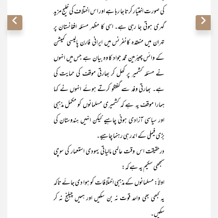
کی صورت اختیار کرتا جا رہا ہے اور اس اختلاف کی خلیج مزید
گہری ہوتی جا رہی ہے۔ اسی کا مظہر مسئلہ افغانستان پر
تہران میں منعقدہ کانفرنس میں ایرانی فارن پالیسی کمیشن
کے وائس چیئرمین محمد جواد کا وہ بیان ہے جس میں انہوں
نے مسئلہ کشمیر پر کھل کر بھارتی موقف کی حمایت کی
ہے۔ بھارتی وفد سے گفتگو کرتے ہوئے انہوں نے کہا
ہمارا موقف یہ ہے کہ کشمیری مسلمانوں کو مکمل مذہبی
اور سیاسی آزادی ہونی چاہیے‘لیکن انہیں ہندوستان کی
بڑی فیملی کے اندر ہی رہنما چاہیے۔
درحقیقت اس وقت عالمی مالیاتی یہودی استعمار کی سوچی
سمجھی سکیم یہ ہے کہ:
اولاً: مسلمانوں کے مذہبی اختلافات کو ہوا دی جائے تاکہ
یہ کبھی بھی واحد قوت نہ بن سکیں اور ہمیں چیلنج نہ کر
سکیں۔