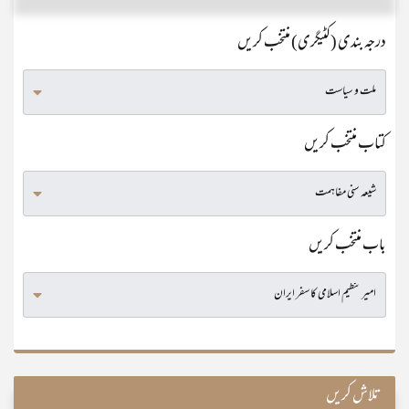
درجہ بندی (کٹیگری) منتخب کریں
کتاب منتخب کریں
باب منتخب کریں
تلاش کریں