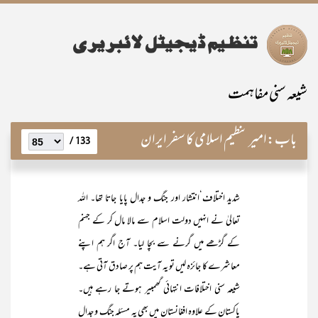
شیعہ سنی مفاہمت
باب:
امیر تنظیم اسلامی کا سفر ایران
133 /
شدید اختلاف‘انتشار اور جنگ و جدال پایا جاتا تھا۔ اللہ
تعالیٰ نے انہیں دولت اسلام سے مالا مال کر کے جہنم
کے گڑھے میں گرنے سے بچا لیا۔ آج اگر ہم اپنے
معاشرے کا جائزہ لیں تو یہ آیت ہم پر صادق آتی ہے۔
شیعہ سنی اختلافات انتہائی گھمبیر ہوتے جا رہے ہیں۔
پاکستان کے علاوہ افغانستان میں بھی یہ مسئلہ جنگ و جدال