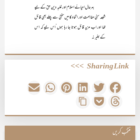
بہرحال احیائے اسلام اور غلبہ دین حق کے لیے
شیعہ سنی مفاہمت اور اتحاد کا میں سختی سے پہلے بھی قائل
تھا اور اب مزید قائل ہوتا جا رہا ہوں‘اس لیے کہ اس
کے بغیر نہ
>>>
Sharing Link
منتخب کریں