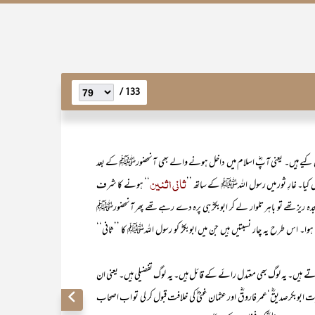
133 /
استعمال کیے ہیں۔ یعنی آپؓ اسلام میں داخل ہونے والے بھی آنحضورﷺ کے بعد
ثانی اثنین
 کیا۔ غارِ ثور میں رسول اللہﷺ کے ساتھ ’’
‘‘ ہونے کا شرف
ریز تھے تو باہر تلوار لے کر ابوبکرؓ ہی پرہ دے رہے تھے پھر آنحضورﷺ
ا۔ اس طرح یہ چار نسبتیں ہیں جن میں ابوبکرؓ کو رسول اللہﷺ کا ’’ثانی‘‘
ہیں۔ یہ لوگ بھی معتدل رائے کے قائل ہیں۔ یہ لوگ تفضیلی ہیں۔ یعنی ان
ابوبکرصدیقؓ‘عمر فاروقؓ اور عثمان غنیؓ کی خلافت قبول کر لی تو اب اصحاب