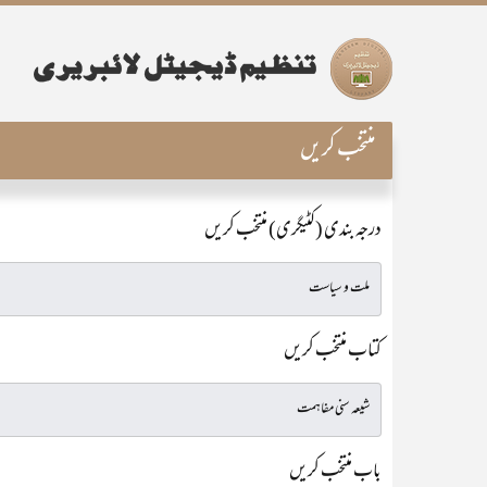
منتخب کریں
درجہ بندی (کٹیگری) منتخب کریں
کتاب منتخب کریں
باب منتخب کریں