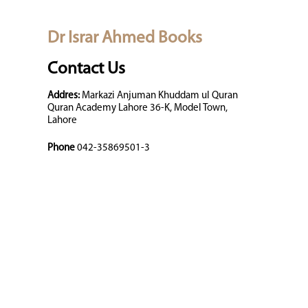
Dr Israr Ahmed Books
Contact Us
Addres:
Markazi Anjuman Khuddam ul Quran
Quran Academy Lahore 36-K, Model Town,
Lahore
Phone
042-35869501-3