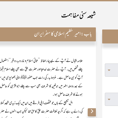
شیعہ سنی مفاہمت
باب:
امیر تنظیم اسلامی کا سفر ایران
علامہ اقبال نے آپؓ کے لیے چار الفاظ ’’ثانی ٔ اسلام و غار و بدر و قبر‘‘ 
پہلے شخص ہیں۔ آپؓ نے حضرت خدیجہؓ اور حضرت علیؓ سے بھی پہلے اسلام قبول
آپؓ کو ہی حاصل ہے۔ غزوۂ بدر کی رات جب حضورﷺ اپنی جھونپڑی میں سجدہ 
کے بعد روضہ اطہر میں تدفین کا شرف بھی سب سے پہلے ابوبکرؓ ہی کو حاصل ہو
ہونے کا شرف حاصل ہوا۔
اہل تشیع کے ہاں جو مختلف ذیلی فرقے ہیں ان میں ایک زیدی شیعہ کہلاتے 
کی رائے یہ ہے کہ اگرچہ خلافت حضرت علیؓ کا حق تھا‘لیکن جب انہوں نے حضرت 