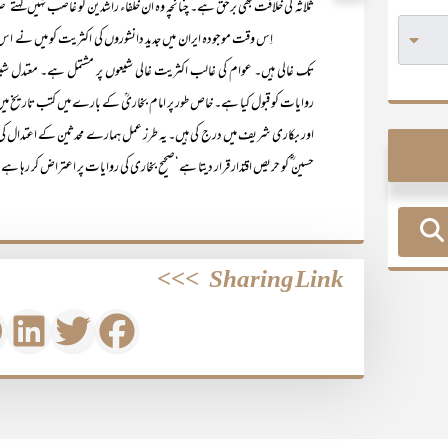
ثلاثہ ؓ کی خلافت بھی برحق ہے۔ چنانچہ وہ ان خلفاء راشدین کو غاصب نہیں کہت
اِس وقت موجودہ ایران میں جدید دانشوروں کی اکثریت کو میں نے اس ضمن 
تک غالی ہیں۔ عوام کی غالب اکثریت غالی شیعوں پر مشتمل ہے۔ معتدل ش
روایات کو قبول کیا ہے۔ خاص طور پر امام بخاریؒ کے بارے میں کتب تاریخ م
اور بکاری شریف میں درج کی ہیں۔ یہ طرز عمل ہمارے محدثین کے اعتدال کی ع
حسین ؓ کو حریص اقتدار قرار دیتا ہے‘صحیح بخاری کی روایات پر اعتراض کر رہا ہے
>>>
Sharing Link