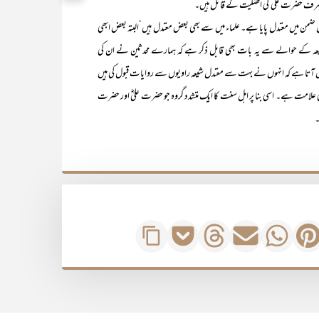
ے‘صرف حضرت علی ؓ کی افضلیت کے قائل ہیں۔
میں معتدل پایا ہے۔ علماء میں سے بھی بعض معتدل ہیں‘البتہ بعض ابھی
یعہ کے حوالے سے یہ بات بھی قابل ذکر ہے کہ ہمارے محدثین نے ان کی
یں آتا ہے کہ انہوں نے بہت سے معتدل شیعہ راویوں سے روایات قبول کی ہیں
لامت ہے۔ اسی بنا پر اہل سنت کا ایک متشدد گروہ جو حضرت علیؓ اور حضرت
۔