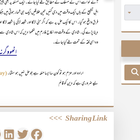
آئے تو اسے اس کے مسلک کے مطابق طے کیا جائے۔ ایک مسئلہ یہ بھی پیش آ سکتا
اہل تشیع کے ہاں ایک وقت میں دی گئیں تین طلاقیں ایک ہی شمار ہوتی ہیں جبک
فرق واقع ہو گیا۔ اس کا ایک حل یہ ہے کہ اگر سنی لڑکا اور شیعہ لڑکی یا شیعہ لڑکا
دینا پڑے گی۔ شادی کے وقت وہ نکاح فارم میں لکھوا دیں کہ اس شادی سے جمل
وہ اسی فقہ کے تحت طے کیا جائے۔
اٹھووگرن
ارادہ اور عزم ہو تو کون سا ایسا مئلہ ہے جو حل نہیں ہو سکتا۔
(Where there is a will there is a way)
لیے ضروری ہے کہ دین کو قائم
>>>
Sharing Link