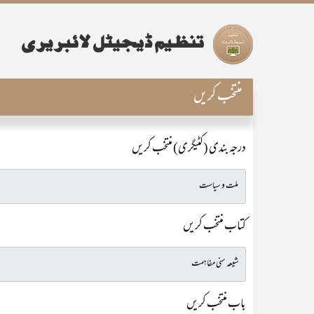
منتخب کریں
درجہ بندی (کٹیگری) منتخب کریں
کتاب منتخب کریں
باب منتخب کریں