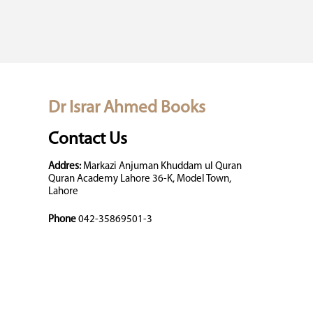
Dr Israr Ahmed Books
Contact Us
Addres:
Markazi Anjuman Khuddam ul Quran
Quran Academy Lahore 36-K, Model Town,
Lahore
Phone
042-35869501-3