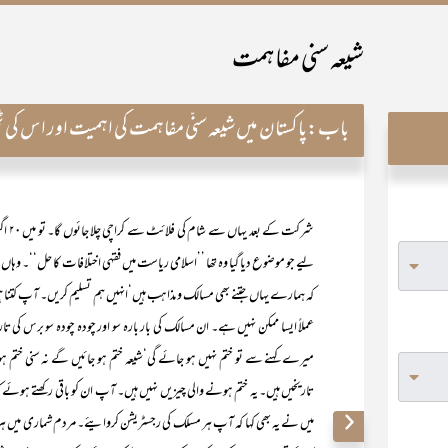
شیعہ سنی مفاہمت
باب:
پاکستان میں شیعہ سنّی مفاہمت کی اہمیت اور اس کی ٹ
لیے جو موضوع دیا گیا وہ تھا ’’اسلامی ریاست میں فقہی اختلافات کا حل‘‘۔ وہاں 
کہ ہمارے یہاں جتنے بھی مسالک و مذاہب ہیں‘انہیں ہم تسلیم کریں۔ آپ کتنا
عملاً ایسا ممکن نہیں ہے۔ ان مسالک کی بار بارہ سو اور چودہ چودہ سو برس ک
میرے کہنے سے تو ختم نہیں ہو جائے گی‘شیعہ ختم ہو جائیں گے نہ سنی ختم ہو 
تاریخیں ہیں۔ یہ ختم ہونے والی چیزیں نہیں ہیں۔ آپ ان کو باقی رکھتے ہوئے کت
میں نے یہ بھی کہا کہ آپ ہر مسلک کی رجسٹریشن کروایئے۔ مردم شماری میں ہر