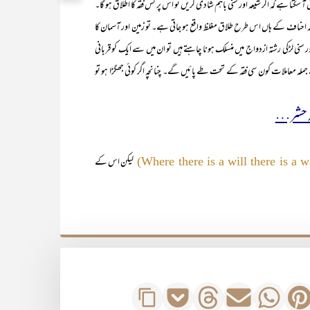
 ہے کہ اگر شیعہ اور سنی باہم شادی کریں تو اس پر کس فقہ کا اطلاق ہو گا۔
ہ احناف کے ہاں اس طرح طلاق مغلظ واقع ہو جاتی ہے۔ تو زمین اور آسمان کا
 اور سنی لڑکی رشتہ ازدواج میں منسلک ہونا چاہتے ہیں تو ان میں سے ایک کو قربانی
ہ معاملات کون سی فقہ کے تحت طے پائیں گے۔ چنانچہ اگر کوئی جھگڑا ہو تو
ہ حشر…
لیکن اس کے