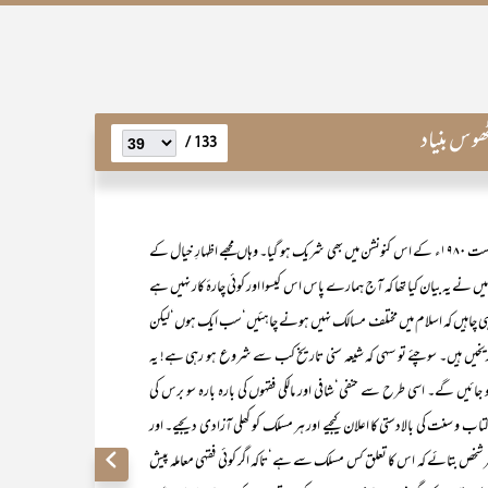
ھوس بنیاد
133 /
شرکت کے بعد یہاں سے شام کی فلائٹ سے کراچی چلا جائوں گا۔ تو میں ۲۰ اگست ۱۹۸۰ء کے اس کنونشن میں بھی شریک ہو گیا۔ وہاں مجھے اظہارِ خیال کے
میں نے یہ بیان کیا تھا کہ آج ہمارے پاس اس کیسوا اور کوئی چارۂ کار نہیں ہے
 ہی چاہیں کہ اسلام میں مختلف مسالک نہیں ہونے چاہئیں‘سب ایک ہوں‘لیکن
ی تاریخیں ہیں۔ سوچئے تو سہی کہ شیعہ سنی تاریخ کب سے شروع ہو رہی ہے! یہ
جائیں گے۔ اسی طرح سے حنفی‘شافی اور مالکی فقہوں کی بارہ بارہ سو برس کی
اب و سنت کی بالادستی کا اعلان کیجیے اور ہر مسلک کو کھلی آزادی دیجیے۔ اور
 شخص بتائے کہ اس کا تعلق کس مسلک سے ہے‘تاکہ اگر کوئی فقہی معاملہ پیش