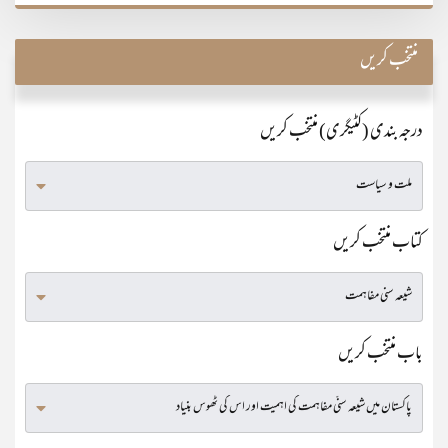
منتخب کریں
درجہ بندی (کٹیگری) منتخب کریں
کتاب منتخب کریں
باب منتخب کریں