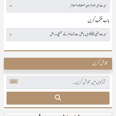
باب منتخب کریں
تلاش کریں