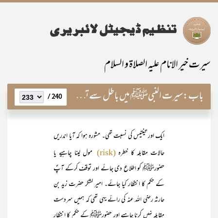
سیرت خیر الانام علیہ الصلاۃ و السلام
باب:
سیرت النبیﷺ میں باطل سے تصادم کے تکمیلی مراحل
240 /
ایک اور تینتیس کی نسبت تھی۔ مشورہ ہوا کہ آیا اندریں
حالات مقابلہ کا خطرہ
مول لینا چاہیے یا
(risk)
حضورﷺ کو اطلاع دی جائے اور توقف کرکے آپؐ
کے حکم کا انتظار کیا جائے۔ امیر لشکر حضرت زید بن
حارثہ رضی اللہ عنہ کی رائے یہی تھی کہ ہمیں سردست
مقابلہ نہیں کرنا چاہیے اور حضورﷺ کے حکم کا انتظار