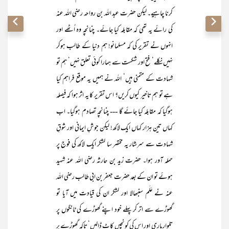
کرنا چاہیے۔ لیکن حضرت عبد اللہ بن رواحہ رضی اللہ عنہ
کی رائے یہ تھی کہ مقابلہ کیا جائے۔ چنانچہ وہ اُٹھے اور
انہوں نے تقریر کی کہ مسلمانو! ہم دنیا کے طالب ہوکر
نہیں نکلے‘ فتح اور شکست سے ہمارا کوئی تعلق نہیں‘ ہم تو
شہادت کے متمنی ہیں‘ اللہ نے ہمیں یہ موقع فراہم کیا
ہے تو ہم تاخیر کیوں کریں؟ اس تقریر کا یہ اثر ہوا کہ فیصلہ
ہوگیا کہ مقابلہ کیا جائے گا --- چنانچہ تصادم ہوگیا۔ اب
کہاں تین ہزار کہاں ایک لاکھ! لیکن جوشِ ایمانی اور شوقِ
شہادت سے سرشار یہ مختصر سا لشکر ایک لاکھ کی فوج پر
حملہ آور ہوا۔ حضرت زید بن حارثہ رضی اللہ عنہ شہید
ہوئے تو ان کے بعد حضرت جعفر بن ابی طالب رضی اللہ
عنہ نے عَلَم سنبھالا اور لشکر ان کی قیادت میں آیا تو
گھوڑے سے اتر کر پہلے خود اپنے گھوڑے کی ٹانگوں پر
تلوار ماری اور اس کی کونچیں کاٹ ڈالیں‘ تاکہ گھوڑے پر