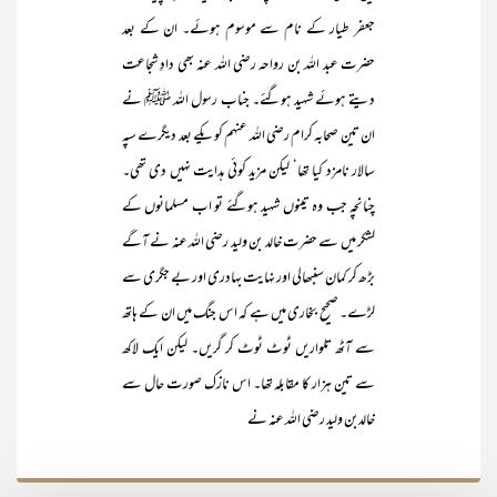
جعفر طیار کے نام سے موسوم ہوئے۔ ان کے بعد
حضرت عبد اللہ بن رواحہ رضی اللہ عنہ بھی دادِ شجاعت
دیتے ہوئے شہید ہوگئے۔ جناب رسول اللہ ﷺ نے
ان تین صحابہ کرام رضی اللہ عنہم کو یکے بعد دیگرے سپہ
سالار نامزد کیا تھا‘ لیکن مزید کوئی ہدایت نہیں دی تھی۔
چنانچہ جب وہ تینوں شہید ہوگئے تو اب مسلمانوں کے
لشکر میں سے حضرت خالد بن ولید رضی اللہ عنہ نے آگے
بڑھ کر کمان سنبھالی اور نہایت بہادری اور بے جگری سے
لڑے۔ صحیح بخاری میں ہے کہ اس جنگ میں ان کے ہاتھ
سے آٹھ تلواریں ٹوٹ ٹوٹ کر گریں۔ لیکن ایک لاکھ
سے تین ہزار کا مقابلہ تھا۔ اس نازک صورت حال سے
خالدبن ولید رضی اللہ عنہ نے