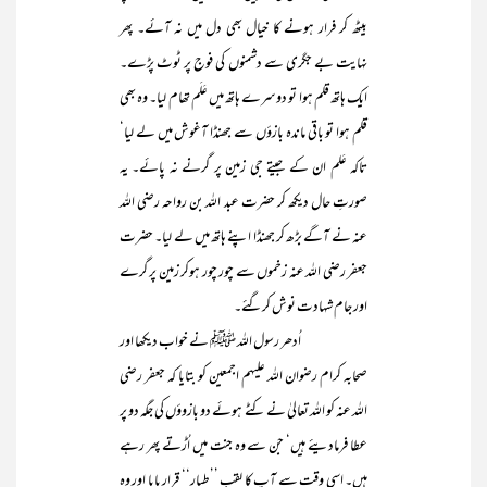
بیٹھ کر فرار ہونے کا خیال بھی دل میں نہ آئے۔ پھر
نہایت بے جگری سے دشمنوں کی فوج پر ٹوٹ پڑے۔
ایک ہاتھ قلم ہوا تو دوسرے ہاتھ میں عَلَم تھام لیا۔ وہ بھی
قلم ہوا تو باقی ماندہ بازؤں سے جھنڈا آغوش میں لے لیا‘
تاکہ عَلم ان کے جیتے جی زمین پر گرنے نہ پائے۔ یہ
صورتِ حال دیکھ کر حضرت عبد اللہ بن رواحہ رضی اللہ
عنہ نے آگے بڑھ کر جھنڈا اپنے ہاتھ میں لے لیا۔ حضرت
جعفر رضی اللہ عنہ زخموں سے چور چور ہوکر زمین پر گرے
اور جام شہادت نوش کرگئے۔
اُدھر رسول اللہ ﷺ نے خواب دیکھا اور
صحابہ کرام رضوان اللہ علیہم اجمعین کو بتایا کہ جعفر رضی
اللہ عنہ کو اللہ تعالیٰ نے کٹے ہوئے دو بازوؤں کی جگہ دو پر
عطا فرمادیئے ہیں‘ جن سے وہ جنت میں اُڑتے پھر رہے
ہیں۔ اسی وقت سے آپ کا لقب ’’طیار‘‘ قرار پایا اور وہ