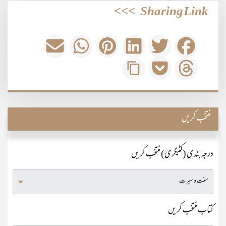
>>>
Sharing Link
منتخب کریں
درجہ بندی (کٹیگری) منتخب کریں
کتاب منتخب کریں