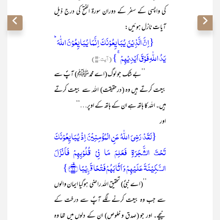
کی واپسی کے سفر کے دوران سورۃ الفتح کی درج ذیل
آیات نازل ہوئیں:
{اِنَّ الَّذِیۡنَ یُبَایِعُوۡنَکَ اِنَّمَا یُبَایِعُوۡنَ اللّٰہَ ؕ
یَدُ اللّٰہِ فَوۡقَ اَیۡدِیۡہِمۡ ۚ}
(آیت:۱۰)
’’بے شک جو لوگ (اے محمدﷺ) آپؐ سے
بیعت کرتے ہیں وہ (درحقیقت) اللہ سے بیعت کرتے
ہیں۔ اللہ کا ہاتھ ہے ان کے ہاتھ کے اوپر…‘‘
اور
{لَقَدۡ رَضِیَ اللّٰہُ عَنِ الۡمُؤۡمِنِیۡنَ اِذۡ یُبَایِعُوۡنَکَ
تَحۡتَ الشَّجَرَۃِ فَعَلِمَ مَا فِیۡ قُلُوۡبِہِمۡ فَاَنۡزَلَ
السَّکِیۡنَۃَ عَلَیۡہِمۡ وَ اَثَابَہُمۡ فَتۡحًا قَرِیۡبًا ﴿ۙ۱۸﴾}
’’(اے نبیؐ) تحقیق اللہ راضی ہوگیا ایمان والوں
سے جب وہ بیعت کرنے لگے آپؐ سے درخت کے
نیچے۔ اور جو (صدق و خلوص) ان کے دلوں میں تھا وہ