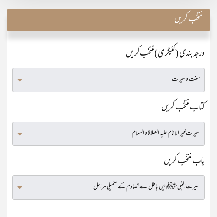
منتخب کریں
درجہ بندی (کٹیگری) منتخب کریں
کتاب منتخب کریں
باب منتخب کریں