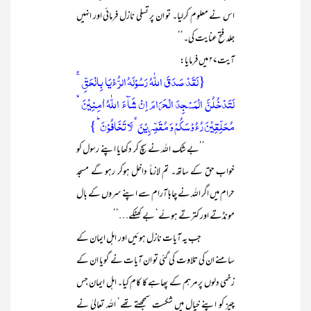
اس نے معلوم کرلیا۔ تو ان پر تسلی نازل فرمائی اور انہیں
جلد فتح عنایت کی۔‘‘
آیت۲۷ میں فرمایا:
{لَقَدۡ صَدَقَ اللّٰہُ رَسُوۡلَہُ الرُّءۡیَا بِالۡحَقِّ ۚ
لَتَدۡخُلُنَّ الۡمَسۡجِدَ الۡحَرَامَ اِنۡ شَآءَ اللّٰہُ اٰمِنِیۡنَ ۙ
مُحَلِّقِیۡنَ رُءُوۡسَکُمۡ وَ مُقَصِّرِیۡنَ ۙ لَا تَخَافُوۡنَ ؕ}
’’بے شک اللہ نے سچ کر دکھایا اپنے رسول کو
خواب حق کے ساتھ۔ تم لازماً داخل ہوکر رہو گے مسجد
حرام میں اگر اللہ نے چاہا آرام سے اپنے سروں کے بال
مونڈتے اور کترتے ہوئے‘ بے کھٹکے…‘‘
جب یہ آیات نازل ہوئیں اور اہل ایمان کے
سامنے ان کی تلاوت کی گئی تو ان آیات نے گویا ان کے
زخمی دلوں پر مرہم کے پھاہے کا کام کیا۔ اہل ایمان جس
چیز کو اپنے خیال میں شکست سمجھتے تھے‘ اللہ تعالیٰ نے