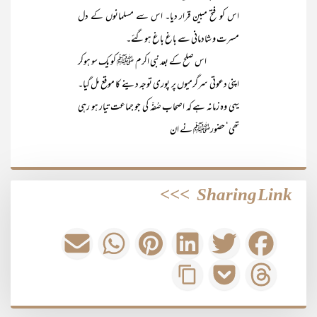
اس کو فتح مبین قرار دیا۔ اس سے مسلمانوں کے دل
مسرت و شادمانی سے باغ باغ ہوگئے۔
اس صلح کے بعد نبی اکرم ﷺ کو یک سو ہوکر
اپنی دعوتی سرگرمیوں پر پوری توجہ دینے کا موقع مل گیا۔
یہی وہ زمانہ ہے کہ اصحاب صُفّہ کی جو جماعت تیار ہو رہی
تھی‘ حضورﷺ نے ان
>>>
Sharing Link