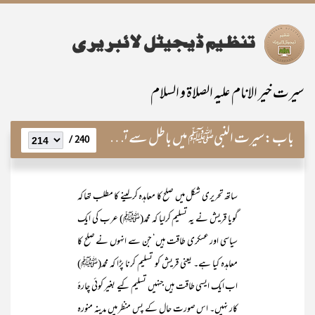
سیرت خیر الانام علیہ الصلاۃ و السلام
باب:
سیرت النبیﷺ میں باطل سے تصادم کے تکمیلی مراحل
240 /
ساتھ تحریری شکل میں صلح کا معاہدہ کرلینے کا مطلب تھا کہ
گویا قریش نے یہ تسلیم کرلیا کہ محمد(ﷺ) عرب کی ایک
سیاسی اور عسکری طاقت ہیں‘ جن سے انہوں نے صلح کا
معاہدہ کیا ہے۔ یعنی قریش کو تسلیم کرنا پڑا کہ محمد(ﷺ)
اب ایک ایسی طاقت ہیں جنہیں تسلیم کیے بغیر کوئی چارۂ
کار نہیں۔ اس صورت حال کے پس منظر میں مدینہ منورہ