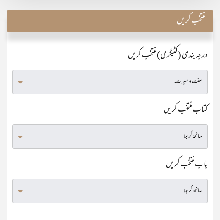
منتخب کریں
درجہ بندی (کٹیگری) منتخب کریں
کتاب منتخب کریں
باب منتخب کریں