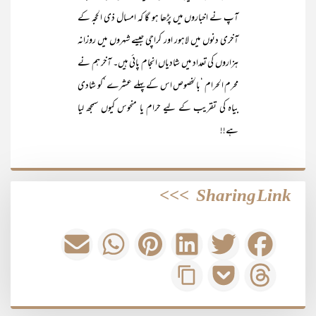
آپ نے اخباروں میں پڑھا ہو گا کہ امسال ذی الحجہ کے
آخری دنوں میں لاہور اور کراچی جیسے شہروں میں روزانہ
ہزاروں کی تعداد میں شادیاں انجام پائی ہیں۔ آخر ہم نے
محرم الحرام ‘بالخصوص اس کے پہلے عشرے ‘کو شادی
بیاہ کی تقریب کے لیے حرام یا منحوس کیوں سمجھ لیا
ہے!!
>>>
Sharing Link