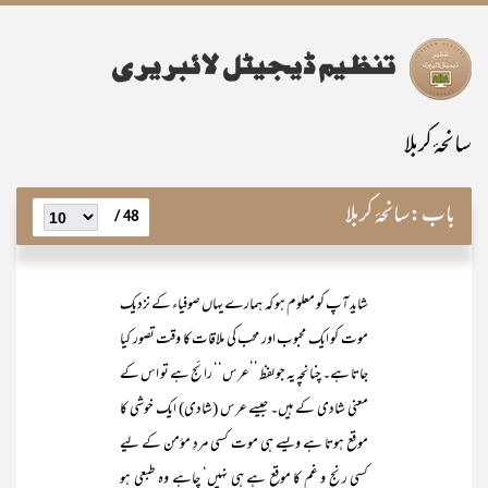
سانحۂ کربلا
باب:
سانحۂ کربلا
48 /
شاید آپ کو معلوم ہو کہ ہمارے یہاں صوفیاء کے نزدیک
موت کو ایک محبوب اور محب کی ملاقات کا وقت تصور کیا
جاتا ہے۔ چنانچہ یہ جو لفظ ’’عرس‘‘ رائج ہے تو اس کے
معنی شادی کے ہیں۔ جیسے عرس (شادی) ایک خوشی کا
موقع ہوتا ہے ویسے ہی موت کسی مردِ مؤمن کے لیے
کسی رنج و غم کا موقع ہے ہی نہیں‘ چاہے وہ طبعی ہو