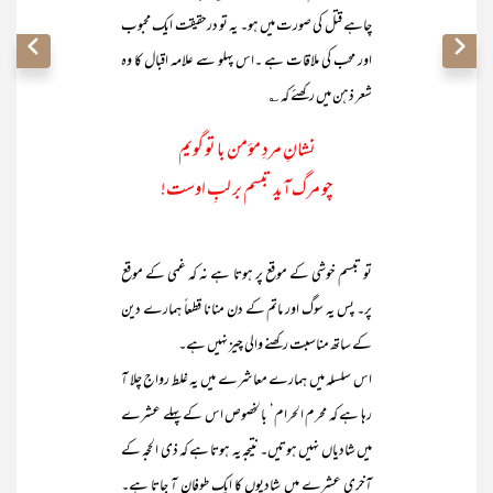
چاہے قتل کی صورت میں ہو۔ یہ تو درحقیقت ایک محبوب
اور محب کی ملاقات ہے ۔اس پہلو سے علامہ اقبال کا وہ
شعر ذہن میں رکھئے کہ ؎
نشانِ مردِ مؤمن با تو گویم
چو مرگ آید تبسم بر لبِ اوست!
تو تبسم خوشی کے موقع پر ہوتا ہے نہ کہ غمی کے موقع
پر۔ پس یہ سوگ اور ماتم کے دن منانا قطعاً ہمارے دین
کے ساتھ مناسبت رکھنے والی چیز نہیں ہے۔
اس سلسلہ میں ہمارے معاشرے میں یہ غلط رواج چلا آ
رہا ہے کہ محرم الحرام‘ بالخصوص اس کے پہلے عشرے
میں شادیاں نہیں ہوتیں۔ نتیجہ یہ ہوتا ہے کہ ذی الحجہ کے
آخری عشرے میں شادیوں کا ایک طوفان آ جاتا ہے۔