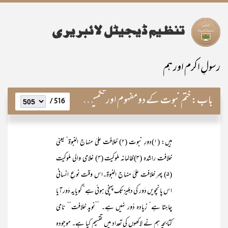
رسولِ اکرم اور ہم
باب:
ختم نبوت کے دو مفہوم اور تکمیل رسالت کےعملی تقاضے
516 /
ہیں: (۱)دورِ نبوت (۲) خلافت علیٰ منہاج النبوۃ‘ یعنی
خلافت راشدہ (۳)ظالمانہ ملوکیت (۴) غلامی والی ملوکیت
(۵) پھر خلافت علیٰ منہاج النبوۃ۔اس وقت نوعِ انسانی
اس پانچویں دَور کی دہلیز تک پہنچی ہوئی ہے‘ گویایہ دَور آیا
چاہتا ہے‘ زیادہ دُور نہیں ہے۔ ’’نوید خلافت‘‘ نامی
کتابچہ ہم نے لاکھوں کی تعداد میں تقسیم کیا ہے۔ موجودہ