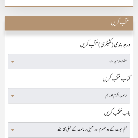
منتخب کریں
درجہ بندی (کٹیگری) منتخب کریں
کتاب منتخب کریں
باب منتخب کریں