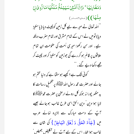
وَمَغَارِبَھَا ‘ وَاِنَّ اُمَّتِیْ سَیَبْلُغُ مُلْکُھَا مَا زُوِیَ لِیْ
مِنْھَا))
(صحیح مسلم)
’’اللہ تعالیٰ نے میرے لیے کل زمین کو لپیٹ دیا (یا سکیڑ
دیا) تو میں نے اس کے تمام مشرق اور تمام مغرب دیکھ
لیے۔ اور سن رکھو! میری اُمت کی حکومت ان تمام
علاقوں پر قائم ہو کر رہے گی جو زمین کو سکیڑ کر اور لپیٹ کر
مجھے دکھا دیے گئے۔‘‘
کوئی شک ہے؟ کیسے ہو سکتا ہے کہ دنیا ختم ہو
جائے اور حضرت محمد رسول اللہﷺ پر تکمیل رسالت کا
یہ مظہر پورا نہ ہوکہ کل روئے ارضی پر حضرت محمدﷺ کا
لایا ہوا دین‘ دین الحق اسی طرح غالب ہو جائے جیسے
آپؐ کے دست مبارک سے جزیرہ نمائے عرب
{جَآءَ الۡحَقُّ وَ زَہَقَ الۡبَاطِلُ}
میں
کی شان سے
غالب ہوا تھا۔ اس کے لیے آپؐ نے تکلیفیں جھیلیں‘