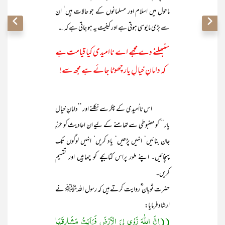
ماحول میں اسلام اور مسلمانوں کے جو حالات ہیں‘ ان
سے بڑی مایوسی ہوتی ہے اور کیفیت یہ ہو جاتی ہے کہ ؎
سنبھلنے دے مجھے اے ناامیدی کیا قیامت ہے
کہ دامانِ خیالِ یار چھوٹا جائے ہے مجھ سے!
اس نااُمیدی کے چکر سے نکلنے اور ’’دامانِ خیال
یار‘‘ کو مضبوطی سے تھامنے کے لیے ان احادیث کو حرزِ
جان بنائیں‘ انہیں پڑھیں‘ یاد کریں‘ انہیں لوگوں تک
پہنچائیں۔ اپنے طور پراس کتابچے کو چھاپیں اور تقسیم
کریں۔
حضرت ثوبان ؓ روایت کرتے ہیں کہ رسول اللہﷺ نے
ارشاد فرمایا:
((اِنَّ اللّٰہَ زَوٰی لِیَ الْاَرْضَ فَرَاَیْتُ مَشَارِقَھَا