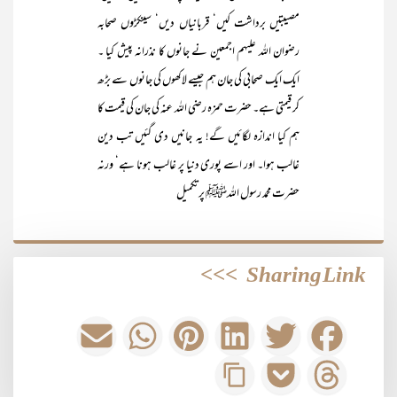
مصیبتیں برداشت کیں‘ قربانیاں دیں‘ سینکڑوں صحابہ
رضوان اللہ علیہم اجمعین نے جانوں کا نذرانہ پیش کیا ۔
ایک ایک صحابی کی جان ہم جیسے لاکھوں کی جانوں سے بڑھ
کر قیمتی ہے۔ حضرت حمزہ رضی اللہ عنہ کی جان کی قیمت کا
ہم کیا اندازہ لگائیں گے! یہ جانیں دی گئیں تب دین
غالب ہوا۔ اور اسے پوری دنیا پر غالب ہونا ہے‘ ورنہ
حضرت محمد رسول اللہﷺ پر تکمیل
>>>
Sharing Link