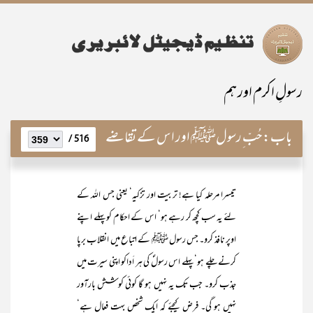
رسولِ اکرم اور ہم
باب:
حُبّ ِرسولﷺ اور اس کے تقاضے
516 /
تیسرا مرحلہ کیا ہے! تربیت اور تزکیہ‘ یعنی جس اللہ کے
لئے یہ سب کچھ کر رہے ہو‘ اس کے احکام کو پہلے اپنے
اوپر نافذ کرو۔ جس رسول ﷺ کے اتباع میں انقلاب برپا
کرنے چلے ہو‘ پہلے اس رسولؐ کی ہر اَداکو اپنی سیرت میں
جذب کرو۔ جب تک یہ نہیں ہو گا کوئی کوشش بارآور
نہیں ہو گی۔ فرض کیجئے کہ ایک شخص بہت فعال ہے‘