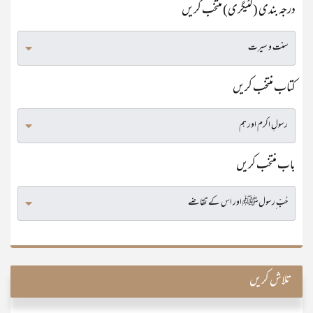
درجہ بندی (کٹیگری) منتخب کریں
کتاب منتخب کریں
باب منتخب کریں
تلاش کریں