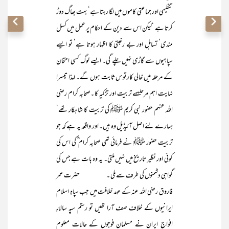
تنظیمی اور جماعتی کاموں میں لگا رہتا ہے‘ بہت بھاگ دوڑ
کرتا ہے ‘لیکن اس سے دین کے احکام پر عمل میں کسل
مندی‘ تساہل اور بے رغبتی کا اظہار ہوتا ہے‘ تو ایسے
سپاہیوں سے گاڑی نہیں چلے گی۔ ایسے لوگ کسی امتحان
کے مرحلہ میں خالی کارتوس ثابت ہوں گے۔ لہذا تیسرا
نہایت اہم مرحلہہے تربیت اور تزکیہ کا ۔صحابہ کرام رضی
اللہ عنہم حضور نبی کریم ﷺ کی تربیت کا شاہکار تھے‘
ہمارے لئے اصل آئیڈیل وہ ہیں۔ اور واقعہ یہ ہے کہ جو
تربیت حضور ﷺ نے فرمائی تھی صحابہ کرام ؓ کی اس کی
کوئی اور نظیر تاریخ میں نہیں ملتی۔ یہ وہ بات ہے جس کی
گواہی دشمنوں کی طرف سے ملی ۔ حضرت عمر
فاروق رضی اللہ عنہ کے عہد خلافت میں جب سپاہِ اسلام
ایرانیوں کے خلاف صف آرا تھیں تو رستم سپہ سالارِ
افواجِ ایران نے مسلمان فوجوں کے حالات معلوم