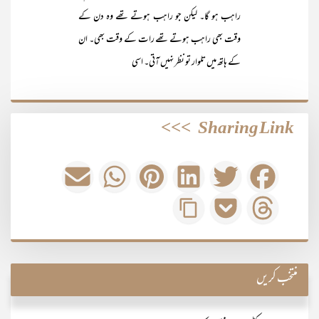
راہب ہو گا۔ لیکن جو راہب ہوتے تھے وہ دن کے
وقت بھی راہب ہوتے تھے رات کے وقت بھی۔ ان
کے ہاتھ میں تلوار تو نظر نہیں آتی۔ اسی
>>>
Sharing Link
منتخب کریں