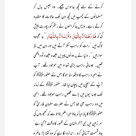
کرنے کے لئے کچھ جاسوس بھیجے۔ وہ بھیس بدل کر
مسلمانوں کے کیمپ میں کچھ دن تک حالات کا مشاہدہ
کرتے رہے۔ واپس جا کر انہوں نے رستم کو رپورٹ پیش
ہُمْ رُہْبَانٌ بِالَّیْلِ وَفُرْسَانٌ بِالنَّہَارِ
کی کہ
’’ یہ عجیب
لوگ ہیں ‘ رات کو راہب نظر آتے ہیں اور دن میں شہ
سوار ہیں‘‘۔ دنیا نے یہ دونوں چیزیں علیحدہ علیحدہ تو دیکھی
تھیں۔ عیسائی راہب بڑی تعداد میں موجود تھے۔ آپ
نے بحیرہ راہب کا واقعہ سنا ہو گا جس نے حضور ﷺ کو
آپؐ کے بچپن میں پہچان لیا تھا۔ حضور ﷺ کے زمانہ
تک عیسائیوں میں بڑے مخلص راہب موجود تھے۔ انہی
میں وہ راہب بھی تھا جس نے حضرت سلمان فارسیؓ کو
حضورﷺ کا پتہ دیا کہ جاؤ میرا علم بتاتا ہے کہ کھجوروں کی
سر زمین میں نبی آخر الزمان کے ظہور کا وقت آ گیا ہے‘
جاؤ قسمت آزمائی کرو ۔ اندازہ لگائیے کہ وہ کتنا بڑا عالم و