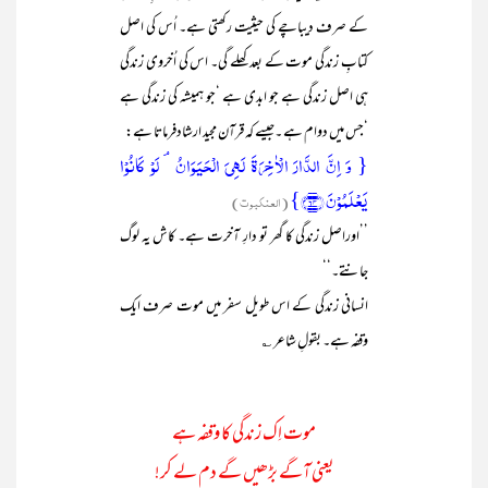
کے صرف دیباچے کی حیثیت رکھتی ہے۔ اُس کی اصل
کتابِ زندگی موت کے بعد کھلے گی۔ اس کی اُخروی زندگی
ہی اصل زندگی ہے جو ابدی ہے ‘جو ہمیشہ کی زندگی ہے
‘جس میں دوام ہے ۔جیسے کہ قرآن مجید ارشادفرماتا ہے:
{ وَ اِنَّ الدَّارَ الۡاٰخِرَۃَ لَہِیَ الۡحَیَوَانُ ۘ لَوۡ کَانُوۡا
یَعۡلَمُوۡنَ ﴿۶۴﴾}
(العنکبوت)
’’اوراصل زندگی کا گھر تو دارِ آخرت ہے۔ کاش یہ لوگ
جانتے۔‘‘
انسانی زندگی کے اس طویل سفر میں موت صرف ایک
وقفہ ہے۔ بقولِ شاعر ؎
موت اِک زندگی کا وقفہ ہے
یعنی آگے بڑھیں گے دم لے کر!