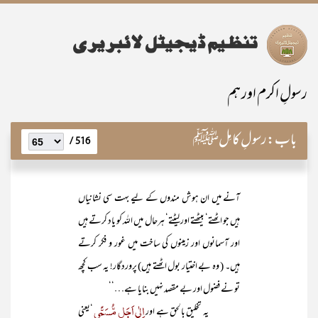
رسولِ اکرم اور ہم
باب:
رسولِ کامِلﷺ
516 /
آنے میں ان ہوش مندوں کے لیے بہت سی نشانیاں
ہیں جو اٹھتے‘ بیٹھتے اور لیٹتے‘ ہرحال میں اللہ کو یاد کرتے ہیں
اور آسمانوں اور زمینوں کی ساخت میں غور و فکر کرتے
ہیں۔ ( وہ بے اختیار بول اٹھتے ہیں) پروردگار! یہ سب کچھ
تو نے فضول اور بے مقصد نہیں بنایا ہے…‘‘
اِلٰی اَجَلٍ مُّسَمًّی
یہ تخلیق بالحق ہے اور
‘یعنی