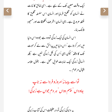
ایک وقت معین تک کے لیے ہے۔ اسی خالق کائنات
نے انسان کو تخلیق فرمایا اور انسان اس سلسلہ تخلیق کا
نقطہ عروج ہے۔ یہی انسان اشرف المخلوقات اور مسجودِ
ملائک بنا۔
اس انسان کی ایک زندگی تو وہ ہے جو وہ اس دنیا
میں بسر کرتا ہے‘ اس دنیا میں پیدائش سے لے کر موت
تک کا وقفہ‘ لیکن یہی اُس کی کل زندگی نہیں ہے ‘بلکہ
انسانی زندگی ایک نہایت طویل عمل ہے۔ بقول علامہ
اقبال مرحوم ؎
تو اسے پیمانہ ٔامروز و فردا سے نہ ناپ
جاوداں‘ پیہم دواں‘ ہر دم جواں ہے زندگی!
یہ دنیاکی زندگی تو درحقیقت اس کی کتابِ زندگی