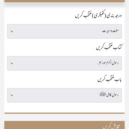
درجہ بندی (کٹیگری) منتخب کریں
کتاب منتخب کریں
باب منتخب کریں
تلاش کریں