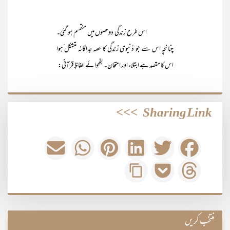
اس طرح زندگی دوحصوں میں منقسم ہو گئی۔
چنانچہ اس سے جو دُنیوی زندگی کا حصہ جداگانہ متشکل ّہوا
اس کا مقصد ہے ابتلاء اور امتحان۔ بفحوائے الفاظِ قرآنی:
>>>
Sharing Link
منتخب کریں