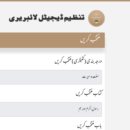
منتخب کریں
درجہ بندی (کٹیگری) منتخب کریں
کتاب منتخب کریں
باب منتخب کریں