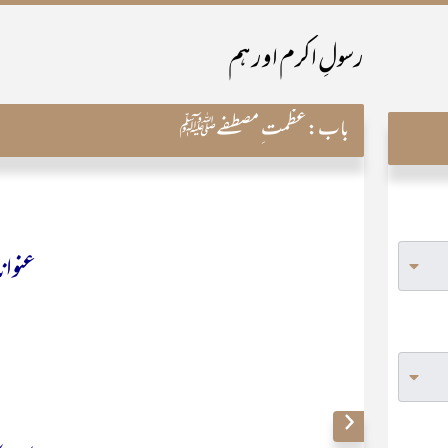
رسولِ اکرم اور ہم
باب:
عظمت ِ مصطفےﷺ
عنوا