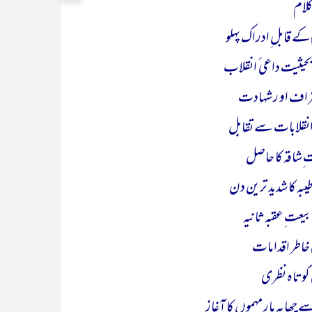
کلام
قابل ِادراک پہلو
یت داعی ٔ انقلاب
تراف او رشہادت
ر انقلابات سے تقابل
ِشاقہ کا حاصل
بہ کا شدید ترین دن
 بیعت ِعقبہ ثانیہ
ی خاطر اقدامات
کوتاہ نظری
اپہ مار مہموں کا آغاز