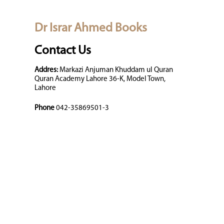
Dr Israr Ahmed Books
Contact Us
Addres:
Markazi Anjuman Khuddam ul Quran
Quran Academy Lahore 36-K, Model Town,
Lahore
Phone
042-35869501-3