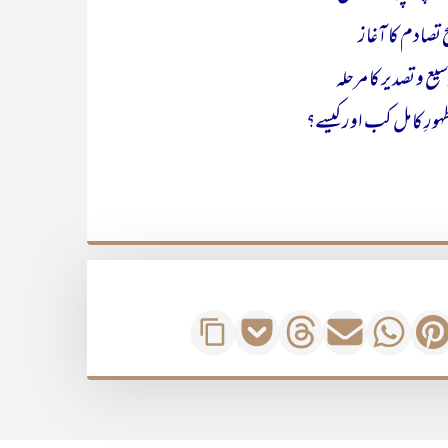
 تصادم کا آغاز
یع و تصدیر کا مرحلہ
ِ کامل کب اور کیسے؟