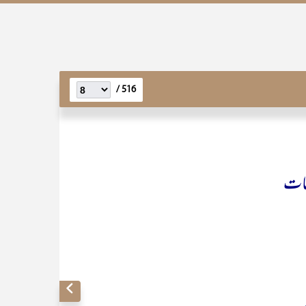
516 /
نات