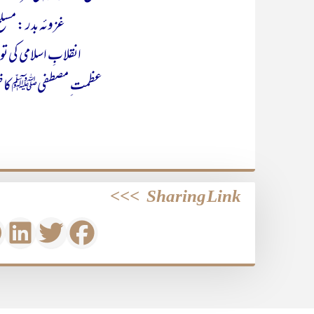
غزوئہ بدر : مسلح
انقلابِ اسلامی کی توس
عظمت ِ مصطفیﷺ کاظہور
>>>
Sharing Link