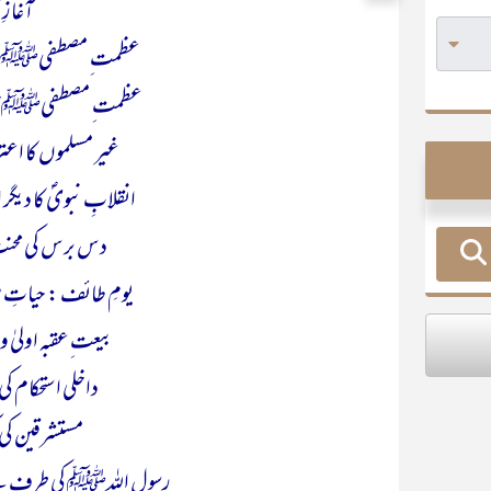
آغازِ 
عظمت ِ مصطفیﷺ کے 
عظمت ِ مصطفیﷺ بحیث
غیر مسلموں کا اع
انقلابِ نبویؐ کا دیگ
دس برس کی محنت 
یومِ طائف : حیاتِ طی
بیعت ِعقبہ اولیٰ و
داخلی استحکام ک
مستشرقین کی 
رسول اللہﷺ کی طرف سے چھ