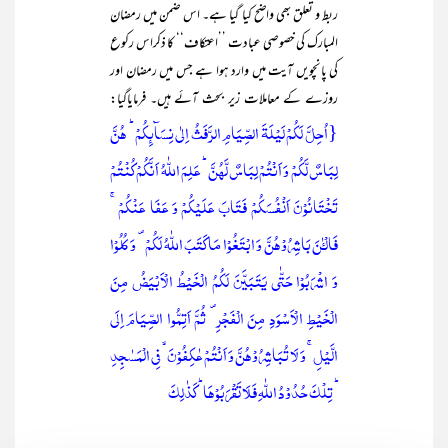
ربط و تعلق بھی واضح کیا گیا ہے۔ اس ضمن میں رمضان
المبارک کی خصوصی عبادت ’’اعتکاف‘‘ کا ذکراس رکوع
کی پانچویں آیت میں وارد ہوا ہے جس میں رمضان اور
روزے کے معاملات زیر بحث آئے ہیں۔
فرمایاگیا
:
{
اُحِلَّ لَکُمۡ لَیۡلَۃَ الصِّیَامِ الرَّفَثُ اِلٰی نِسَآئِکُمۡ ؕ ہُنَّ
لِبَاسٌ لَّکُمۡ وَ اَنۡتُمۡ لِبَاسٌ لَّہُنَّ ؕ عَلِمَ اللّٰہُ اَنَّکُمۡ کُنۡتُمۡ
تَخۡتَانُوۡنَ اَنۡفُسَکُمۡ فَتَابَ عَلَیۡکُمۡ وَ عَفَا عَنۡکُمۡ ۚ
فَالۡـٰٔنَ بَاشِرُوۡہُنَّ وَ ابۡتَغُوۡا مَا کَتَبَ اللّٰہُ لَکُمۡ ۪ وَ کُلُوۡا
وَ اشۡرَبُوۡا حَتّٰی یَتَبَیَّنَ لَکُمُ الۡخَیۡطُ الۡاَبۡیَضُ مِنَ
الۡخَیۡطِ الۡاَسۡوَدِ مِنَ الۡفَجۡرِ۪ ثُمَّ اَتِمُّوا الصِّیَامَ اِلَی
الَّیۡلِ ۚ وَ لَا تُبَاشِرُوۡہُنَّ وَ اَنۡتُمۡ عٰکِفُوۡنَ ۙ فِی الۡمَسٰجِدِ
ؕ تِلۡکَ حُدُوۡدُ اللّٰہِ فَلَاتَقۡرَبُوۡہَا ؕ کَذٰلِکَ