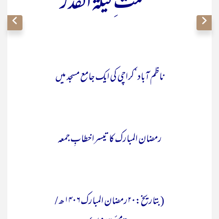
عظمت ِلیلۃ القدر
ناظم آباد‘کراچی کی ایک جامع مسجد میں
رمضان المبارک کا تیسراخطابِ جمعہ
(بتاریخ:۲۰رمضان المبارک ۱۴۰۶ھ /