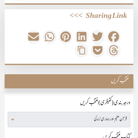
>>>
Sharing Link
منتخب کریں
درجہ بندی (کٹیگری) منتخب کریں
کتاب منتخب کریں