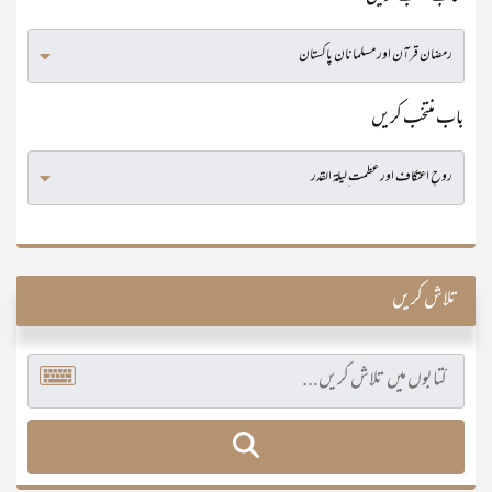
باب منتخب کریں
تلاش کریں