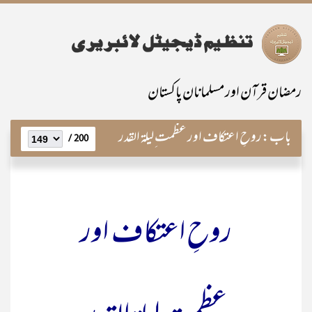
رمضان قرآن اور مسلمانان پاکستان
باب:
روحِ اعتکاف اور عظمت ِلیلۃ القدر
200 /
روحِ اعتکاف اور