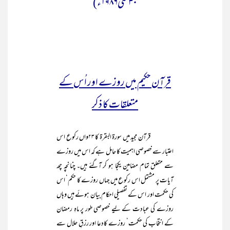
۳۰مئی۱۹۸۶ء)
قرآن حکیم میں روزے اور اُس کے
متعلقات کا ذکر
قرآن مجید میں سورۃ البقرۃ کا ۲۳واں رکوع اس
اعتبار سے خصوصی اہمیت کا حامل ہے کہ اس میں روزے
سے متعلق تمام مضامین یکجا ہو کر آگئے ہیں۔ چنانچہ چھ
آیات پر مشتمل اس رکوع میں جہاں روزے کا حکم‘ اس
کی حکمت اور اس کے تفصیلی احکام بیان ہوئے ہیں وہاں
روزے کی عبادت کے لیے خصوصی طور پر ماہِ رمضان
کے انتخاب کی حکمت‘ روزے کادعا اور رزقِ حلال سے