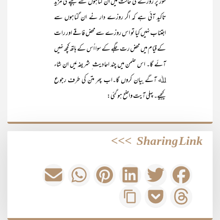
طور پر روزے کی حالت میں ان گناہوں سے بچنے کی مزید
تاکید آئی ہے کہ اگر روزے دار نے ان گناہوں سے
اجتناب نہیں کیا تو اس روزے سے محض فاقے اور رات
کے قیام میں محض رت جگے کے سوا اُس کے ہاتھ کچھ نہیں
آئے گا۔ اس ضمن میں چند احادیث ِ شریفہ مَیں ان شاء
ﷲ آگے بیان کروں گا۔اب پھر متن کی طرف رجوع
کیجیے۔ پہلی آیت واضح ہو گئی:
>>>
Sharing Link