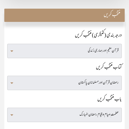
منتخب کریں
درجہ بندی (کٹیگری) منتخب کریں
کتاب منتخب کریں
باب منتخب کریں