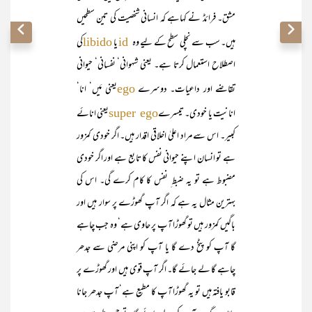
مشق۔ فرائڈ نے کہاہے کہ انسانی شخصیت کی تین سطحیں
ہیں۔ سب سے نچلی سطح کے لیے وہ
یا
کی
libido
id
اصطلاح استعمال کرتا ہے۔ یعنی شہوانی‘ نفسانی‘ حیوانی
تقاضے اور داعیات۔ دوسرے
یعنی مَیں‘ انا‘
ego
انانیت یا خودی۔ تیسرے
یعنی انائے
super ego
کبیر۔ اس سے مراد اعلیٰ اخلاقی اقدار ہیں۔ اگر خودی کمزور
ہے تو انسان اپنے حیوانی نفس کا تابع ہے اور اگر خودی
مضبوط ہے تو یہ ضبط ِ نفس کا کام کرے گی۔ اس کی
بہترین مثال یہ ہے کہ اگر آپ گھوڑے پر سوار ہیں اور
باگیں کمزور ہیں تو گھوڑا آپ پر حاوی ہے‘ وہ جب چاہے
گا آپ کو پٹخ دے گا یا آپ کو اپنی مرضی سے جدھر
چاہے گا لے جائے گا۔ اگر آپ قوی ہیں اور گھوڑے پر
قابو یافتہ ہیں تو یہ گھوڑا آپ کا مطیع ہے‘ آپ جدھر جانا