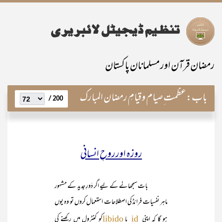
رمضان قرآن اور مسلمانان پاکستان
باب:
عظمت ِصیام و قیامِ رمضان المبارک
200 /
روزہ اورروحِ انسانی
بات سمجھانے کے لیے اگر دَورِ جدید کے مشہور
ماہر نفسیات فرائڈ کی اصطلاحات استعمال کروں تو وہ یوں
ہو گا کہ اپنی
یا
کو کنٹرول میں رکھنے کی
libido
id