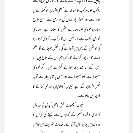
چاہیں گے وہ آپ کو لے جائے گا۔ تو جس طریقہ سے
راکب اور مرکب کا معاملہ ہے‘ یعنی انسان جو گھوڑے پر
سوار ہے اور گھوڑا جو انسان کی سواری ہے‘ اسی طرح
ہماری خودی اور ہمارے نفس کا معاملہ ہے۔ ہماری
خودی راکب ہے اور نفس اس کا مرکب۔ خودی کمزور ہو
گی تو نفس کے بس میں آجائے گی۔ نفس جو چاہے گا ‘حکم
دے گا اور پورا کرائے گا۔ گویا ہم اس کے تابع ہیں اور
اس کے سامنے ہاتھ جوڑے کھڑے ہیں۔ اگر خودی
مضبوط ہے‘ انا مضبوط ہے اور نفس پر قابو یافتہ ہے تو یہ
نفس انسان کے لیے نیکیاں‘ بھلائیاں اور خیر کمانے کا
ذریعہ بن جاتا ہے۔
غیبت ‘ جھوٹ‘فحش باتیں‘ بد زبانی اور دل
آزاری وغیرہ قسم کے گناہوں سے بچنے کی قرآن و
حدیث میں بڑی تاکید آئی ہے۔ حدیث شریف میں خاص