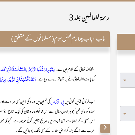
رحمۃ للعالمین جلد 3
باب:
باب چہارم فصل سوم(مسلمانوں کے متعلق)
يٰقَوْمِ ادْخُلُوا الْاَرْضَ الْمُقَدَّسَةَ الَّتِيْ كَتَبَ
مثلاً اللہ تعالیٰ کے کلام میں ہے:
وَلَقَدْ كَتَبْنَا فِي الزَّبُوْرِ مِنْ
کی بابت اللہ تعالیٰ نے یہ بھی قرار دے دیا ہے:
فِی الْاَرْض
اب قرآنی پیشین گوئی میں
کی تعیین میں وعدہ کی زمین بھی مراد ہے اور ب
اولاد کو دی تھی‘ جو ہزاروں سال سے اس خانوادہ عالیشان کی ایک شاخ بنواسرائی
اس معنی کے لحاظ سے بھی آیت میں صریح پیشین گوئی موجود ہے۔ کیونکہ نزولِ ق
عرب سے آگے بڑھ کر ارضِ مقدسہ کے بھی مالک ہوجائیں گے۔