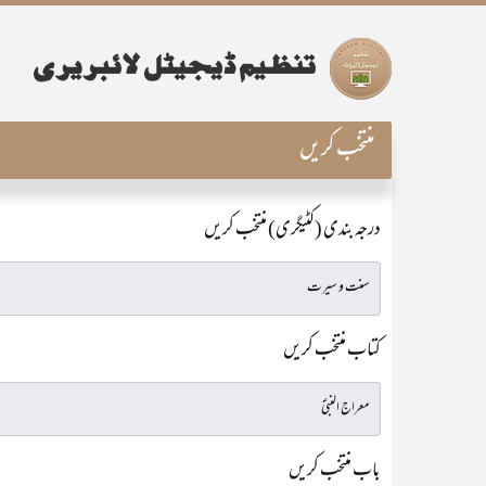
منتخب کریں
درجہ بندی (کٹیگری) منتخب کریں
کتاب منتخب کریں
باب منتخب کریں