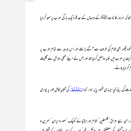
تھا کہ سرورِ کائناتﷺ کے وصال کے بعد فوراً یک بارگی عرب پر حملہ کر دیا
ور خود قیصر بھی شام کی طرف سے آگے بڑھے اور اس تدبیر سے تمام عرب پر
یت پر عرب میں غلبہ حاصل کرلیا تھا اور جس نے اپنے عملی دلائل سے تثلیث
م کر دیا جائے۔
اسْتَخْلَفَ
ے گی۔ چنانچہ ایسا ہی ظہور پذیر ہوا۔ كَمَا
کی تشبیہ کامل طور پر پوری
ر اسی لیے عراق‘ فلسطین‘ شام اور ایشیائے کوچک‘ مصر و ایران‘ بحرین و
 والے دشمنوں کی سلطنتوں میں داخل تھے‘ سب کے سب خلفاء کے قبضے میں