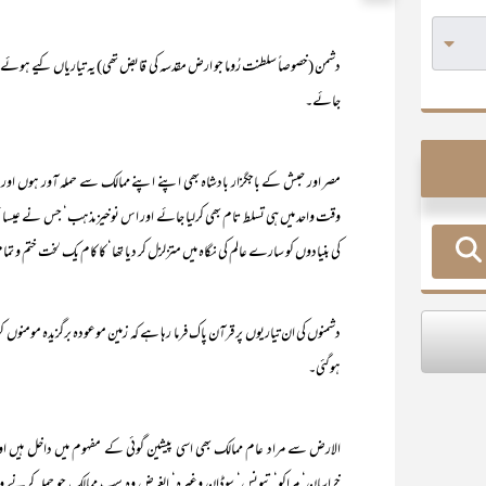
دشمن (خصوصاً سلطنت رُوما جو ارض مقدسہ کی قابض تھی) یہ تیاریاں کیے ہوئے 
جائے۔
مصر اور حبش کے باجگزار بادشاہ بھی اپنے اپنے ممالک سے حملہ آور ہوں ا
وقت واحد میں ہی تسلط تام بھی کرلیا جائے اور اس نوخیز مذہب‘ جس نے عیسائ
کی بنیادوں کو سارے عالم کی نگاہ میں متزلزل کر دیا تھا‘ کا کام یک لخت ختم و تما
دشمنوں کی ان تیاریوں پر قرآن پاک فرما رہا ہے کہ زمین موعودہ برگزیدہ مومنوں کو مل
ہوگئی۔
الارض سے مراد عام ممالک بھی اسی پیشین گوئی کے مفہوم میں داخل ہیں او
خراسان‘ مراکو‘ تیونس‘ سوڈان وغیرہ‘ الغرض وہ سب ممالک جو حملہ کرنے