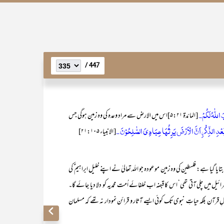
447 /
 اللّٰهُ لَكُمْ۔
[المائدۃ ۵:۲۱]اس میں الارض سے مراد وعدہ کی وہ زمین ہوگی جس
ۢ بَعْدِ الذِّكْرِ اَنَّ الْاَرْضَ يَرِثُهَا عِبَادِيَ الصّٰلِحُوْنَ ۔
[الانبیاء ۲۱:۱۰۵]
تایا گیا ہے: فلسطین کی وہ زمین موعودہ جو اللہ تعالیٰ نے اپنے خلیل ابراہیم ؑ کی
ل میں چلی آتی تھی‘ اس کا قبضہ اب خلفائے اُمت محمدیہ کو دلا دیا جائے گا۔
رآن بلکہ حیاتِ نبوی تک کوئی ایسے آثار و قرائن نمودار نہ تھے کہ مسلمان