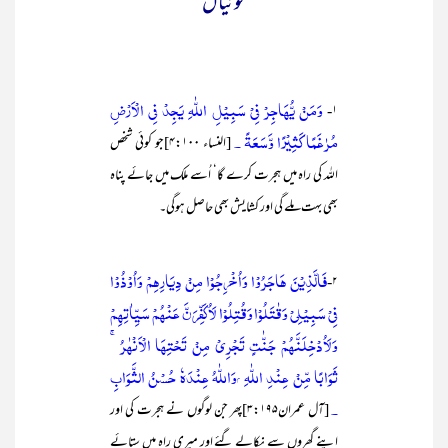
گوئیاں
وَمَنْ يُّھَاجِرْ فِيْ سَبِيْلِ اللّٰهِ يَجِدْ فِي الْاَرْضِ
۱-
مُرٰغَمًا كَثِيْرًا وَّسَعَةً ۔
[النساء ۴:۱۰۰]جو کوئی شخص
اللہ کی راہ میں ہجرت کرے گا‘ اُسے ملک میں جائے پناہ
بھی بہت ملے گی اور کشایش بھی حاصل ہوگی۔
فَالَّذِيْنَ ھَاجَرُوْا وَاُخْرِجُوْا مِنْ دِيَارِھِمْ وَاُوْذُوْا
۲-
فِيْ سَبِيْلِيْ وَقٰتَلُوْا وَقُتِلُوْا لَاُكَفِّرَنَّ عَنْھُمْ سَيِّاٰتِھِمْ
وَلَاُدْخِلَنَّھُمْ جَنّٰتٍ تَجْرِيْ مِنْ تَحْتِھَا الْاَنْھٰرُ ۚ
ثَوَابًا مِّنْ عِنْدِ اللّٰهِ ۭوَاللّٰهُ عِنْدَهٗ حُسْنُ الثَّوَابِ
۔
[آل عمران۳:۱۹۵]پھر جن لوگوں نے ہجرت کی اور
اپنے گھروں سے نکالے گئے اور میری راہ میں ستائے