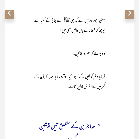
سنن ابوداؤد میں ہے کہ نبیﷺ نے جابرؓ کے کنبہ سے
پوچھا کہ تمھارے ہاں قالین بھی ہیں؟
وہ بولے کہ ہم اور قالین۔
فرمایا: تم کو ملیں گے۔ پھر ایک وقت آیا‘ جب کہ اُن کے
گھر میں سارا فرش قالین کا تھا۔
۴- مہاجرین کے متعلق تین پیشین