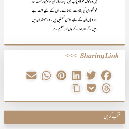
ہیں وہ لوگ جو کامیاب ہیں‘ پروردگار ان کو اپنی رحمت اور
خوشنودی کی بشارت سناتا ہے۔ ان کے لیے جنت ہے
اور وہاں اُن کے لیے دائمی نعمتیں ہیں۔ وہ ہمیشہ ان میں
رہیں گے اور اللہ کے ہاں اجرِعظیم ہے۔
>>>
Sharing Link
منتخب کریں