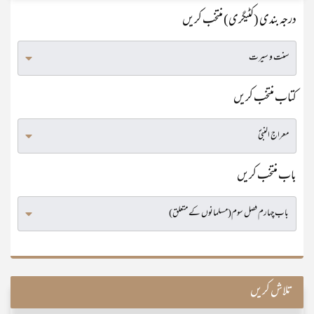
درجہ بندی (کٹیگری) منتخب کریں
کتاب منتخب کریں
باب منتخب کریں
تلاش کریں