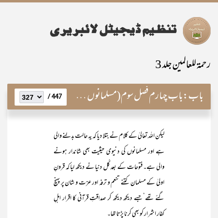
رحمۃ للعالمین جلد 3
باب:
باب چہارم فصل سوم(مسلمانوں کے متعلق)
447 /
لیکن اللہ تعالیٰ کے کلام نے بتلا دیا کہ یہ حالت بدلنے والی
ہے اور مسلمانوں کی دنیوی حیثیت بھی شاندار ہونے
والی ہے۔ فتوحات کے بعد کُل دنیا نے دیکھ لیا کہ قرونِ
اولیٰ کے مسلمان کتنے تنعم و ترفہ اور عزت و شان پر پہنچ
گئے تھے‘ جسے دیکھ دیکھ کر صداقتِ قرآنی کا اقرار اہلِ
کفار اشرار کو بھی کرنا پڑتا تھا۔