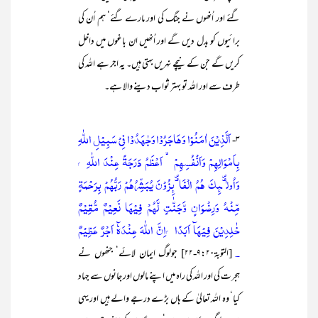
گئے اور اُنھوں نے جنگ کی اور مارے گئے‘ ہم اُن کی
برائیوں کو بدل دیں گے اور اُنھیں ان باغوں میں داخل
کریں گے جن کے نیچے نہریں بہتی ہیں۔ یہ اجر ہے اللہ کی
طرف سے اور اللہ تو بہتر ثواب دینے والا ہے۔
اَلَّذِيْنَ اٰمَنُوْا وَهَاجَرُوْا وَجٰهَدُوْا فِيْ سَبِيْلِ اللّٰهِ
۳-
بِاَمْوَالِهِمْ وَاَنْفُسِهِمْ ۙ اَعْظَمُ دَرَجَةً عِنْدَ اللّٰهِ ۭ
وَاُولٰۗىِٕكَ هُمُ الْفَاۗىِٕزُوْنَ يُبَشِّرُهُمْ رَبُّهُمْ بِرَحْمَةٍ
مِّنْهُ وَرِضْوَانٍ وَّجَنّٰتٍ لَّهُمْ فِيْهَا نَعِيْمٌ مُّقِيْمٌ
خٰلِدِيْنَ فِيْهَآ اَبَدًا ۭاِنَّ اللّٰهَ عِنْدَهٗٓ اَجْرٌ عَظِيْمٌ
۔
[التوبۃ۹:۲۰-۲۲] جولوگ ایمان لائے‘ جنھوں نے
ہجرت کی اور اللہ کی راہ میں اپنے مالوں اور جانوں سے جہاد
کیا‘ وہ اللہ تعالیٰ کے ہاں بڑے درجے والے ہیں اور یہی