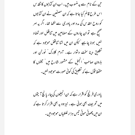
جن کے نام سے یہ منسوب ہیں۔ اب ان کتابوں کا تقدس
اس طرح قائم کیا جاتا ہے کہ ان مصنفین نے ان کتابوں
کو روح القدس کی مدد اور یاوری سے لکھا تھا۔ اگر یہ امر
صحیح ہے تو ان چاروں کے مضامین میں تناقض اور تضاد
نہیں ہونا چاہیے‘ لیکن ان میں اتنا تناقض موجود ہے کہ
تطبیق دینا سخت دشوار ہے۔ آدم کلارک‘ نورٹن اور
ہارون صاحب‘ انجیل کے مشہور شارح ہیں‘ تینوں کا
متفقہ قول ہے کہ تطبیق کی کوئی صورت موجود نہیں۔
پادری فرنچ کو اقرار ہے کہ ان انجیلوں کی چار پانچ آیتوں
میں تحریف بھی ہوئی ہے۔ نیز وہ یہ بھی اقرار کرتا ہے کہ
ان میں چھوٹی موٹی تیس ہزار غلطیاں موجود ہیں۔