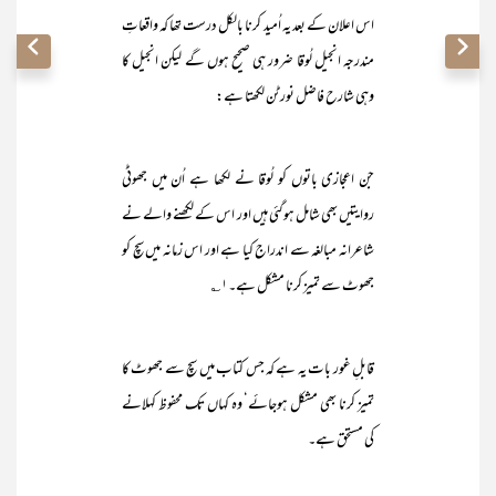
اس اعلان کے بعد یہ اُمید کرنا بالکل درست تھا کہ واقعاتِ
مندرجہ انجیل لُوقا ضرور ہی صحیح ہوں گے لیکن انجیل کا
وہی شارح فاضل نورٹن لکھتا ہے:
جن اعجازی باتوں کو لُوقا نے لکھا ہے اُن میں جھوٹی
روایتیں بھی شامل ہوگئی ہیں اور اس کے لکھنے والے نے
شاعرانہ مبالغہ سے اندراج کیا ہے اور اس زمانہ میں سچ کو
جھوٹ سے تمیز کرنا مشکل ہے۔۱؎
قابلِ غور بات یہ ہے کہ جس کتاب میں سچ سے جھوٹ کا
تمیز کرنا بھی مشکل ہوجائے‘ وہ کہاں تک محفوظ کہلانے
کی مستحق ہے۔