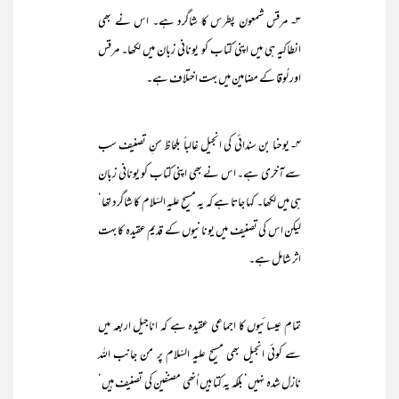
۳- مرقس شمعون پطرس کا شاگرد ہے۔ اس نے بھی
انطاکیہ ہی میں اپنی کتاب کو یونانی زبان میں لکھا۔ مرقس
اور لُوقا کے مضامین میں بہت اختلاف ہے۔
۴- یوحنا بن سندائی کی انجیل غالباً بلحاظ سنِ تصنیف سب
سے آخری ہے۔ اس نے بھی اپنی کتاب کو یونانی زبان
ہی میں لکھا۔ کہا جاتا ہے کہ یہ مسیح علیہ السّلام کا شاگرد تھا‘
لیکن اس کی تصنیف میں یونانیوں کے قدیم عقیدہ کا بہت
اثر شامل ہے۔
تمام عیسائیوں کا اجماعی عقیدہ ہے کہ اناجیل اربعہ میں
سے کوئی انجیل بھی مسیح علیہ السّلام پر من جانب اللہ
نازل شدہ نہیں‘ بلکہ یہ کتابیں اُنھی مصنفین کی تصنیف ہیں‘