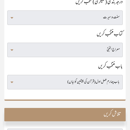
درجہ بندی (کٹیگری) منتخب کریں
کتاب منتخب کریں
باب منتخب کریں
تلاش کریں