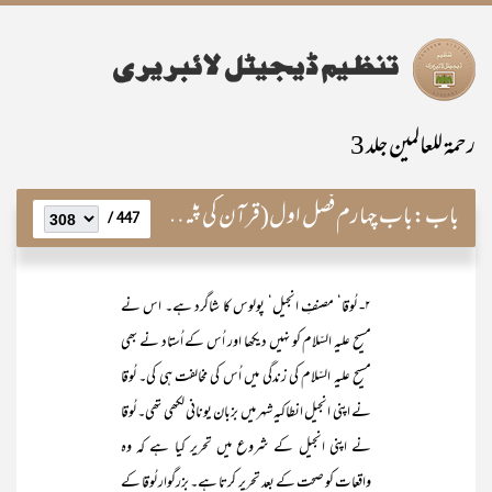
رحمۃ للعالمین جلد 3
باب:
باب چہارم فصل اول(قرآن کی پیشین گوئیاں)
447 /
۲- لُوقا‘ مصنفِ انجیل‘ پولوس کا شاگرد ہے۔ اس نے
مسیح علیہ السّلام کو نہیں دیکھا اور اُس کے اُستاد نے بھی
مسیح علیہ السّلام کی زندگی میں اُس کی مخالفت ہی کی۔ لُوقا
نے اپنی انجیل انطاکیہ شہر میں بزبان یونانی لکھی تھی۔ لُوقا
نے اپنی انجیل کے شروع میں تحریر کیا ہے کہ وہ
واقعات کو صحت کے بعد تحریر کرتا ہے۔ بزرگوار لُوقا کے