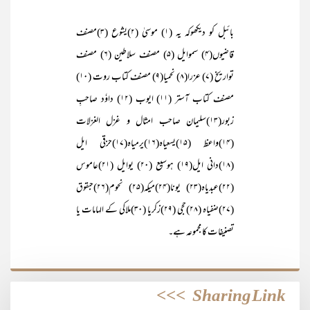
بائبل کو دیکھوکہ یہ (۱) موسیٰ (۲)یشوع (۳)مصنف
قاضیوں(۴) سموایل (۵) مصنف سلاطین (۶) مصنف
تواریخ (۷) عزرا(۸) نحمیا(۹) مصنف کتاب روت (۱۰)
مصنف کتاب آستر (۱۱) ایوب (۱۲) داوٗد صاحبِ
زبور(۱۳)سلیمان صاحب امثال و غزل الغزلات
(۱۴)واعظ (۱۵)یسعیاہ(۱۶)یرمیاہ(۱۷)حزقی ایل
(۱۸)دانی ایل(۱۹) ہوسیع (۲۰) یوایل (۲۱)عاموس
(۲۲)عبدیاہ(۲۳) یونا(۲۴)میکہ(۲۵) نحوم(۲۶)حبقوق
(۲۷)ضفیاہ (۲۸)حجی (۲۹)زکریا (۳۰)ملاکی کے الہامات یا
تصنیفات کا مجموعہ ہے۔
>>>
Sharing Link