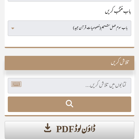
باب منتخب کریں
تلاش کریں
ڈاؤن لوڈ PDF