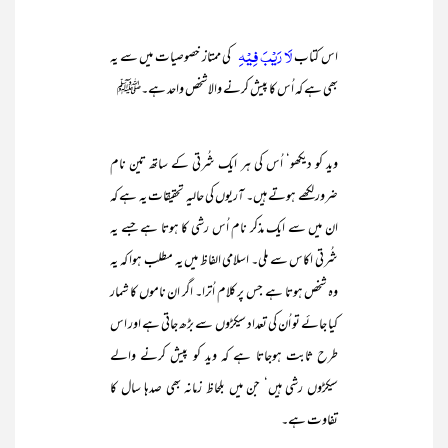
لَا رَيْبَ فِيْهِ
اس کتاب
کی ممتاز خصوصیات میں سے یہ
بھی ہے کہ اُس کا پیش کرنے والا شخص واحد ہے۔ﷺ
وید کو دیکھو‘ اُس کی ہر ایک شُرتی کے ساتھ تین نام
ضرور لکھے ہوتے ہیں۔ آریوں کی حالیہ تحقیقات یہ ہے کہ
ان میں سے ایک مذکر نام اُس رشی کا ہوتا ہے جسے یہ
شُرتی اکاس سے ملی۔ اسلامی الفاظ میں یہ مطلب ہوا کہ یہ
وہ شخص ہوتا ہے جس پر کلام اُترا۔ اگر ان ناموں کا شمار
کیا جائے تو اُن کی تعداد سیکڑوں سے بڑھ جاتی ہے اور اس
طرح ثابت ہوجاتا ہے کہ وید کو پیش کرنے والے
سیکڑوں رشی ہیں‘ جن میں بلحاظ زمانہ بھی صدہا سال کا
تفاوت ہے۔