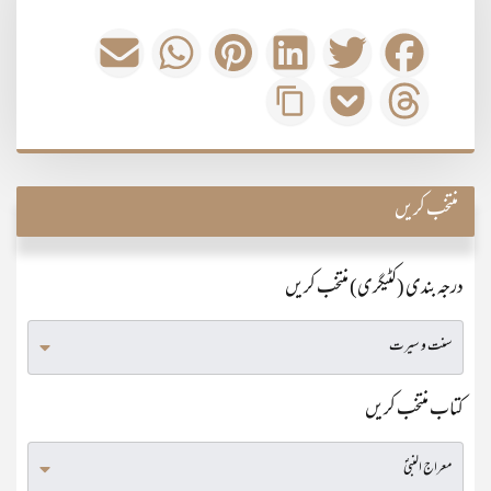
منتخب کریں
درجہ بندی (کٹیگری) منتخب کریں
کتاب منتخب کریں