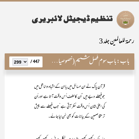
رحمۃ للعالمین جلد 3
باب:
باب سوم فصل ششم(خصوصیاتِ قرآن مجید)
447 /
قرآن پاک نے ان مسائل میں یا ان کے اشباہ و اماثل میں
جو فیصلے دیے ہیں‘ اُن کا لطف اُس وقت آتا ہے اور اُن
کی اعلیٰ شان اُس وقت نظر آتی ہے‘ جب فیصلے سے پیش
تر متخاصمین کے بیانات کو بھی سُن لیا جائے۔