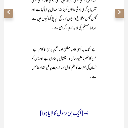
اللہ اکبر! کیسی کیسی افراط میں نکلی ہوئی اور کیسی کیسی
تفریط پر گری ہوئی حالتوں کو جادئہ اعتدال پر لایا گیا ہے اور
کیسی کیسی سنگلاخ وادیوں اور کج و پُرپیچ گھاٹیوں میں سے
صراط مستقیم کی شاہراہ تیار کردی ہے۔
بے شک یہ اُسی قادرِ مطلق اور حکیمِ برحق کا کام ہے‘
جس کا علم ماضی و حال و استقبال پر حاوی ہے اور جس کو
انسان کی فطرت کا علمِ کامل اور تربیت پر کُلی اقتدار حاصل
ہے۔
۷- [ایک ہی رسول کا لایا ہوا]