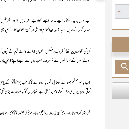
اب سوال یہ پیدا ہوگا کہ ایسے بہادر‘ ایسے تلواریے‘ ضرار بن الازور‘ شُرَحْبیل
معدی کرب‘ خالد بن الولید‘ زبیر بن العوام اور علی مرتضیٰ رضوان اللہ اجمعین 
اُن کی تلواروں پر نہتّے‘ غریب ومسکین‘ بکریاں چرانے والے یتیم نے کیوں کر 
ہوئے ہوں گے اور اُنھوں نے تو صرف خوفِ جان سے اپنے اپنے قدیم پیارے م
جب یہ امر مسلّم ہوجائے تو قابلِ غور یہ رہ جائے گا کہ جب نبیﷺ کے پاس ک
کرتی اور ہزبرانِ نبرد۱؎ کو خادم بنا سکتی ہے‘ تو پھر اُن کو کیا ضرورت پڑی تھی کہ بھیڑوں اور لومڑیوں کے لیے تلوار کا استعمال کریں۔
غور جتنا گہرا ہوتا جائے گا اُسی قدر جلد یہ واضح ہوجائے گا کہ حضورﷺکا یہ فرمان