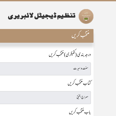
منتخب کریں
درجہ بندی (کٹیگری) منتخب کریں
کتاب منتخب کریں
باب منتخب کریں