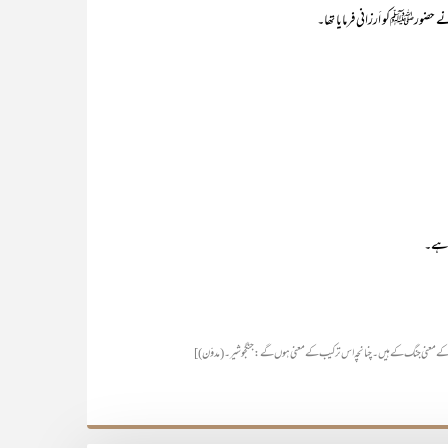
نے حضورﷺکو اَرزانی فرمایا تھا۔
ْرَد کے معنی جنگ کے ہیں۔ چنانچہ اس ترکیب کے معنی ہوں گے: جنگجو شیر۔ (مدوّن)]