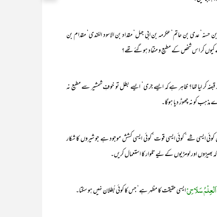
 بن حسنہ‘ عدی بن حاتم‘ عکرمہ بن ابی جہل‘ مقداد بن الاسود الکندی‘ مقدام بن
جیسے کیوں کر اس شخص کے مطیع و منقاد ہوگئے تھے؟
قبضہ کر لیا تھا؟ ظاہر ہے کہ ایسے جری‘ ایسے بطل تو خوفِ شمشیر سے مطیع نہ
ذہب کو نہ چھوڑ دیا ہوگا۔
وئی ایسی شے‘ کوئی ایسی قوت‘ کوئی ایسی کشش موجود ہے جو شیروں کا شکار
اَلْعِلْمُ سَلَاحِیْ
ایسی حقیقت کا مظہر ہے‘ جس کا کوئی بُطلان نہیں ہو سکتا۔