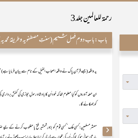
رحمۃ للعالمین جلد 3
باب:
باب دوم فصل ششم(سنتِ مصطفویہ وطریقۂ محمدیہ)
یہ واقعہ (جسے قرآن پاک نے واقعہ اصحاب الفیل کے نام سے بیان فرمایا
ان حملہ آوروں کو کیا معلوم تھا کہ خود اُن کا بادشاہ رسولِ حجازی کی کفش برداری
کو جھکائے گا۔
معشرمسلمین! کسی ملک‘ کسی قوم کو بزورِ شمشیر فتح یا مغلوب کرنے کے لیے 
بندھی ہوئی ہو کہ لوگ اُن کی تلوار سے ڈر ڈر کر اپنا پہلا پیارا مذہب چھوڑنے پر آم