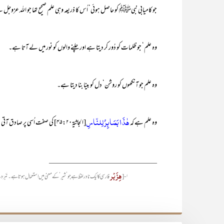
جو کامیابی نبیﷺ کو حاصل ہوئی‘ اُس کا ذریعہ وہی علم صحیح تھا جو اللہ عزوجل 
وہ علم‘ جو ظلمات کو دُور کر دیتا ہے اور چلنے والوں کو نور میں لے آتا ہے۔
وہ علم جو آنکھوں کو روشن‘ دل کو بینا بنا دیتا ہے۔
ھٰذَا بَصَائِرُ لِلنّاسِ
وہ علم ہے کہ
[الجاثیۃ۴۵:۲۰] کی صفت اُسی پر صادق آتی ہے۔
___________________________
ہِزَبْر
۱- [
فارسی کا ایک نادر لفظ ہے جو ’شیر‘ کے معنی میں استعمال ہوتا ہے۔ نَب