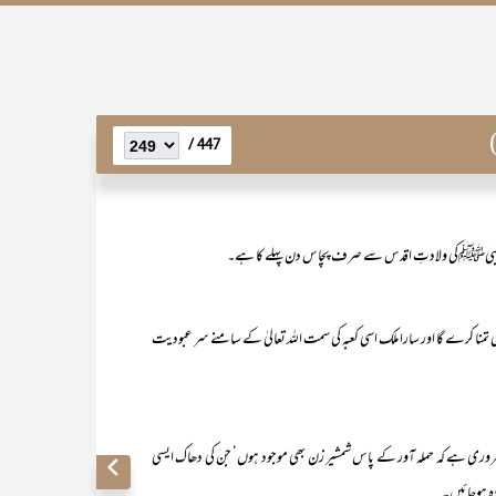
447 /
 ہے) نبیﷺکی ولادتِ اقدس سے صرف پچاس دن پہلے کا ہے۔
 کی تمنا کرے گا اور سارا ملک اسی کعبہ کی سمت اللہ تعالیٰ کے سامنے سر عبودیت
ضروری ہے کہ حملہ آور کے پاس شمشیر زن بھی موجود ہوں‘ جن کی دھاک ایسی
ادہ ہوجائیں۔