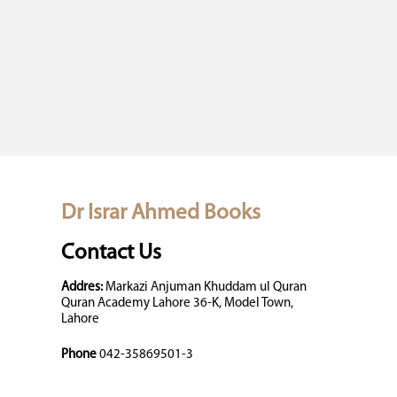
Dr Israr Ahmed Books
Contact Us
Addres:
Markazi Anjuman Khuddam ul Quran
Quran Academy Lahore 36-K, Model Town,
Lahore
Phone
042-35869501-3