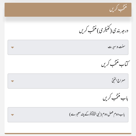
منتخب کریں
درجہ بندی (کٹیگری) منتخب کریں
کتاب منتخب کریں
باب منتخب کریں