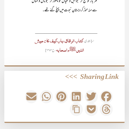
گھر بار کو تج کر‘ جو اہل و عیال کو چھوڑ کر‘ جو مال و منال
سے منہ موڑ کر دبستانِ نبوت میں پہنچ گئے تھے۔
___________________________
کتاب الرقاق، باب کیف کان عیش
۱- [بخاری،
النبی ﷺ واصحابہ
، ح۶۴۵۲]
>>>
Sharing Link