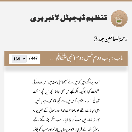
رحمۃ للعالمین جلد 3
باب:
باب دوم فصل دوم (نبیﷺکے چند معجزے)
447 /
ابوہریرہ ؓکہتے ہیں کہ میں نے سمجھا اہلِ صفہ میں اس دودھ کی
حقیقت کیا ہوگی۔ اگر مجھے مل بھی جاتا‘ مجھ میں کچھ سکت
آجاتی۔ اب دیکھیے‘ اس میں سے کچھ ملتا بھی ہے یا نہیں۔
یہی خیالات تھے اور اطاعتِ خدا اور رسولؐ کے بغیر چارہ
کار نہ تھا۔ میں سب کو بلا لایا۔ سب آکر بیٹھ گئے۔ مجھے
رسولؐ اللہ نے فرمایا: ابوہریرہ! یہ پیالہ لو اور سب کو پلاؤ۔