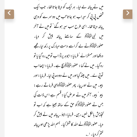
میں نے پیالہ لے لیا۔ ہر ایک کو دیتا جاتا تھا۔ جب ایک
شخص پی پی کر سیراب ہو جاتا تب میں دوسرے کو وہی
پیالہ دیتا تھا۔ اسی طرح سب سیر ہوگئے‘ تو میں نے آخر
میں نبیﷺ کے سامنے پیالہ پیش کر دیا۔
حضورﷺنے لے کر اسے دستِ مبارک پر رکھ لیا۔ مجھے
دیکھا اور مسکرائے‘ فرمایا: ابوہریرہؓ! اب تو میں رہ گیا یا تو
رہ گیا۔ میں نے کہا: حضورﷺسچ ہے۔ فرمایا: اچھا اب
تو پی لے۔ میں بیٹھ گیا اور میں نے دودھ پی لیا۔ فرمایا: اور
پیو۔ میں نے اور پیا۔ پھر حضورﷺیہی فرماتے رہے:
پیو ‘ پیو۔ آخر میں نے عرض کیا: قسم ہے اس ذات کی
جس نے حضورﷺکو حق کے ساتھ بھیجا ہے کہ اب تو
گنجایش بالکل نہیں رہی۔ فرمایا: لاؤ ۔پیالہ میں نے پیش کر
دیا۔ حضورﷺنے اللہ کا شکر کیا۔ بسم اللہ پڑھی اور پیالہ
ختم کر دیا۔۱؎