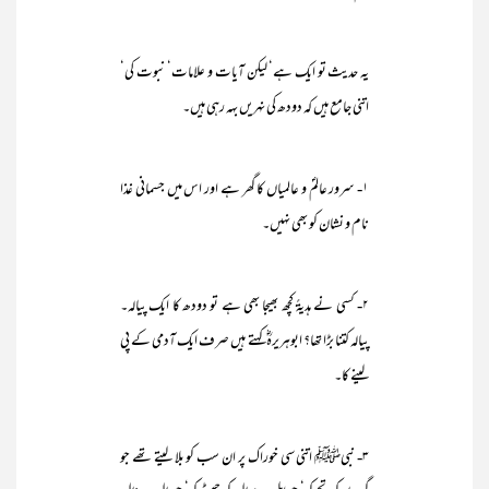
یہ حدیث تو ایک ہے‘ لیکن آیات و علامات‘ نبوت کی‘
اتنی جامع ہیں کہ دودھ کی نہریں بہہ رہی ہیں۔
۱- سرور عالمؐ و عالمیاں کا گھر ہے اور اس میں جسمانی غذا
نام و نشان کو بھی نہیں۔
۲- کسی نے ہدیۃً کچھ بھیجا بھی ہے تو دودھ کا ایک پیالہ۔
پیالہ کتنا بڑا تھا؟ ابوہریرہؓ کہتے ہیں صرف ایک آدمی کے پی
لینے کا۔
۳- نبیﷺ اتنی سی خوراک پر ان سب کو بلا لیتے تھے جو