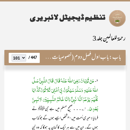
رحمۃ للعالمین جلد 3
باب:
باب اول فصل دوم (خصوصیاتِ رسالت)
447 /
عَنْ ثَوْبَانَ رَضِیَ اللّٰہُ عَنْہُ قَالَ قَالَ النَّبِیُّ صَلَّی
۶-
اللّٰہُ عَلَیْہِ وَسَلَّمَ سَیَکُوْنُ فِیْ اُمَّتِیْ ثَلَاثُوْنَ کَذَّابًا
کُلُّہُمْ یَزْعُمُ اَنَّہٗ نَبِیٌّ وَاَنَا خَاتَمُ النَّبِـیِّیْن لَانَبِـیَّ
بَعْدِیْ۔
۱؎ ۔ ۔ ۔ صحیح مسلم میں ہے نبیﷺ نے
فرمایا: میری اُمت میں ۳۰ شخص ایسے ہوں گے جو کذاب
ہوں گے۔ ان میں سے ہر ایک کا گمان یہ ہوگا کہ وہ نبی