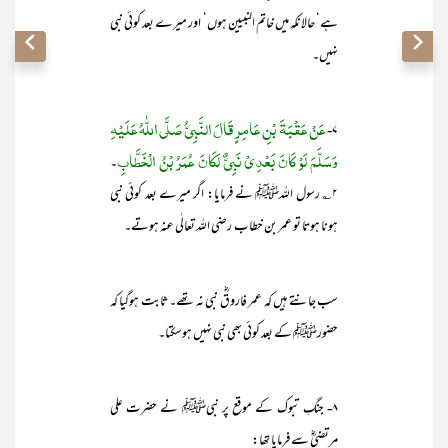
ہے‘ حالانکہ میں خاتم النبیین ہوں‘ اور میرے بعد کوئی نبی
نہیں۔
عَنْ عَقْبَۃَ بْنِ عَامِرٍ
قَالَ النَّبِیُّ صَلَّی اللّٰہُ عَلَیْہِ
۷-
وَسَلَّمَ لَوْ کَانَ بَعْدِیْ نَبِیٌّ لَکَانَ عُمَرُ بْنُ الْخَطَّابِ
۔
۲؎ رسول اللہﷺ نے فرمایا: اگر میرے بعد کوئی نبی
ہونا ہوتا تو عمر بن خطاب رضی اللہ تعالٰی عنہ ہوتے۔
سب جانتے ہیں کہ عمر فاروقؓ نبی نہ تھے۔ ثابت ہوگیا کہ
حضورﷺ کے بعد کوئی بھی نبی نہیں ہوسکتا۔
۸- جنگِ تبوک کے موقع پر نبیﷺ نے حضرت علی
مرتضیٰؓ سے فرمایا تھا: