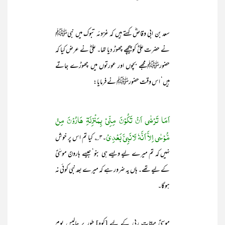
سعد بن ابی وقاصؓ کہتے ہیں کہ غزوئہ تبوک میں نبیﷺ
نے حضرت علیؓ کو پیچھے چھوڑ دیا تھا۔ علیؓ نے عرض کیا کہ
حضورﷺ مجھے بچوں اور عورتوں میں چھوڑے جاتے
ہیں‘ اس وقت حضورﷺ نے فرمایا:
اَمَا تَرْضٰی اَنْ تَکُوْنَ مِنِّیْ بِمَنْزِلَۃِ ہَارُوْنَ مِنْ
مُّوْسٰی اِلاَّ اَنَّہٗ لَانَبِیَّ بَعْدِیْ
۔۳؎ کیا تم اس پر خوش
نہیں کہ تم میرے لیے ویسے ہی بنو‘ جیسے ہارونؑ موسٰیؑ
کے لیے تھے۔ ہاں یہ ضرور ہے کہ میرے بعد نبی کوئی نہ
ہوگا۔
موسیٰؑ میقات ربی کے لیے [کوہِ] طور پر چالیس یوم