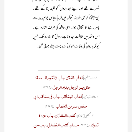
ٹھہرے تھے اور اپنے بعد ہارون ؑ کو خلیفہ بناگئے تھے۔
نبیﷺ کو بھی غزوئہ تبوک میں قریباً پچاس یوم مدینہ سے
باہر رہنے کا اتفاق ہوا۔ اسی واقعہ کی طرف اشارہ ہے۔
اس واقعہ میں خلافت بعد وفاتِ رسولؐ کا اشارہ تک نہیں
کیونکہ ہارون ؑ کی وفات موسٰی ؑ سے بہت پہلے ہوئی تھی۔
__________________________
کتاب الفتن، باب لاتقوم الساعۃ،
۱- رواہ مسلم، [
حتی یمر الرجل بقبر الرجل
، ح۷۳۴۲]
کتاب المناقب، باب فی مناقب ابی
۲- رواہ الترمذی، [
حفص عمر بن الخطاب
، ح۳۶۷۶]
کتاب المغازی، باب غزوۃ
۳- صحیحین [بخاری،
تبوک،
مسلم، کتاب الفضائل، باب من
ح۴۴۱۶۔