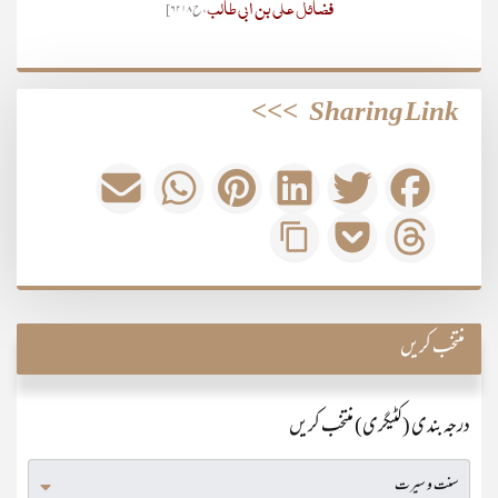
فضائل علی بن ابی طالب
، ح۶۲۱۸]
>>>
Sharing Link
منتخب کریں
درجہ بندی (کٹیگری) منتخب کریں