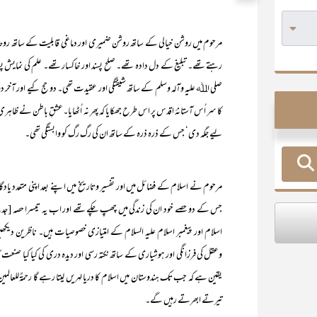
مرحوم میں روشن خیالی کے ساتھ روشن ضمیری اور دماغی قابلیت کے ساتھ رو
رہتے تھے۔ تبلیغ کے دل دادہ تھے۔ صلح پسند اور خاکسار تھے۔ علم کی نمایش پ
صلی اﷲ علیہ وآلہ وسلم کے ساتھ شیفتگی اور عقیدت تھی۔ دو حج کیے اور آخر 
کا سر اُس آستانۂ اقدس پر اس طرح جھکایا کہ پھر نہ اُٹھایا۔عشقِ باطن نے ظ
لیے جگہ دی‘ جس کے ذرہ ذرہ کے ساتھ ان کی رگ رگ کو وابستگی تھی۔
مرحوم نے اسلام کے فضائل میں اور تفسیر وتاریخ میں اپنے بعد اپنی متعدد یادگ
جس کے دو حصے خود ان کی زندگی میں چھپ چکے تھے اور اب یہ تیسرا حصہ [جدی
اسلام اور پیغمبر اسلام علیہ السلام کے امتیازی خصوصیات ہیں۔ ناظرین دی
وعقل کی فرزانگی اور ہوشیاری کے ساتھ نکتہ رسی اور دیدہ دری کی کیا کیا صنعت 
یقین ہے کہ جب تک ہندوستان میں اسلام کا دریا لہریں لیتا رہے گا رحمۃٌللعالم
تیرتے ابھرتے رہیں گے۔