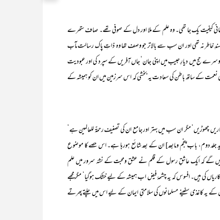
حانی کیفیت یک جا تھی۔ وہ علم کے ملا اور دل کے صوفی تھے۔ صاف ستھرے
سندِ خاطر نہ تھی اور ان سب سے بالاتر جو وصف تھا وہ ذاتِ پاک رسالت مآب
دوسرے حج میں دیارِ حبیب میں اپنی جان‘ جاں آفریں کے سپرد کی اور عبودیت
اہری نعمت کے ساتھ باطن کی سعادت یہ بخشی کہ اس سرزمین میں ان کو ہمیشہ کے
اریں چھوڑیں‘ مگر ان سب میں بہتر اور جامع ان کی تصنیف رحمۃٌ للعالمین ہے‘
د جلد دوم، باب پنجم ومابعد] ان کے بعد شائع ہورہا ہے۔ اس حصے کا موضوع
کھیں گے کہ ایک عاشقِ رسول کے قلم نے عشق ومحبت کے نشۂ سرور میں علم
کاریاں کی ہیں۔ افسوس کہ یہ چشمۂ فیض اب ہمیشہ کے لیے خشک ہوگیا‘ مگر مجھے
ین کے یہ کاغذی سفینے مسلمانوں کی سلامتیِ ایمان کے لیے اس میں چلتے پھرتے