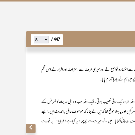
447 /
 سے انکسار و تواضع نے اور میری طرف سے اعتراف اور اقرار نے اس تخم
ے میں ہم نے بارہا آرام پایا۔
ک دفعہ ضرور یک جائی نصیب ہوتی۔ ایک دفعہ جب وہ اہل حدیث کانفرنس کے
ر کیں اور یہ پہلا موقع تھا کہ میں نے جانا کہ موصوف عامل بالحدیث ہیں۔ایسے
 روحانی اُٹھایا۔ میں نے حیرت سے پوچھا: یہ کیا ہے؟ فرمایا: ’’یہ تو مدت