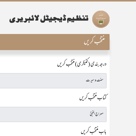
منتخب کریں
درجہ بندی (کٹیگری) منتخب کریں
کتاب منتخب کریں
باب منتخب کریں