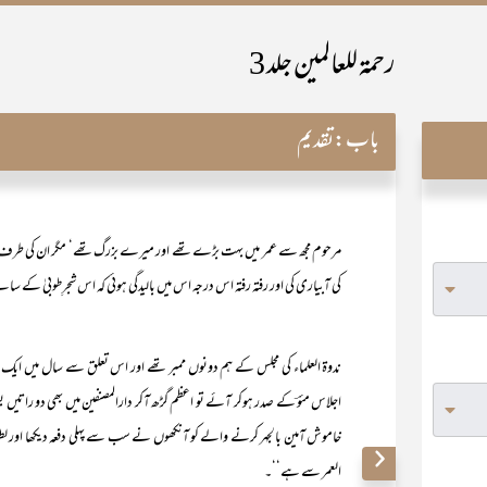
رحمۃ للعالمین جلد 3
باب:
تقدیم
مرحوم مجھ سے عمر میں بہت بڑے تھے اور میرے بزرگ تھے‘ مگر ان کی طرف
کی آبیاری کی اور رفتہ رفتہ اس درجہ اس میں بالیدگی ہوئی کہ اس شجرِطوبیٰ کے سای
ندوۃ العلماء کی مجلس کے ہم دونوں ممبر تھے اور اس تعلق سے سال میں ای
اجلاس مئوؔ کے صدر ہوکر آئے تو اعظم گڑھ آکر دارالمصنفین میں بھی دو راتیں بس
خاموش آمین بالجہر کرنے والے کو آنکھوں نے سب سے پہلی دفعہ دیکھا اور لطف
العمر سے ہے‘‘۔