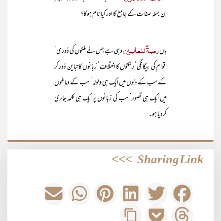
ان جملہ صفات کے جامع کا اور کیا نام ہوگا؟
رحمۃٌ للعالمین
ہاں
وہی ہے جس نے ملکوں کی دُوری‘
اقوام کی بیگانگی‘ رنگتوں کا اختلاف‘ زبانوں کا تباین دُور کر
کے سب کے دلوں میں ایک ہی ولولہ‘ سب کے دماغوں
میں ایک ہی تصور‘ سب کی زبانوں پر ایک ہی کلمہ جاری
کردیا ہو۔
>>>
Sharing Link