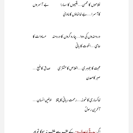
غلاموں کا محسن…یتیموں کا سہارا بے آسروں
کاآسرا…بے خانماؤں کا ماویٰ
دردمندوں کی دوا…چارہ گروں کا دردمند مساوات کا
حامی…اخوت کا بانی
محبت کا جوہری…اخلاص کا مشتری صدق کا منبع…
صبر کامعدن
خاکساری کا نمونہ…رحمت ربانی کا پتلا اوّلین انسان…
آخرین رسولؐ
رحمۃٌ للعالمین
اگر
کے لقب سے ملقب نہ ہوگا تو پھر