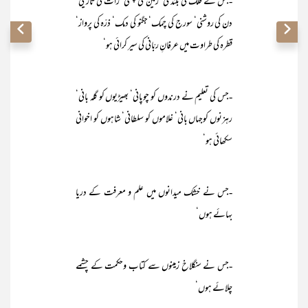
-جس نے فلک کی بلندی‘ زمین کی پستی‘ رات کی تاریکی‘
دن کی روشنی‘ سورج کی چمک‘ جگنو کی دمک‘ ذرّہ کی پرواز‘
قطرہ کی طراوت میں عرفانِ ربّانی کی سیر کرائی ہو‘
-جس کی تعلیم نے درندوں کو چوپانی‘ بھیڑیوں کو گلہ بانی‘
رہزنوں کوجہاں بانی‘ غلاموں کو سلطانی‘ شاہوں کو اخوانی
سکھائی ہو‘
-جس نے خشک میدانوں میں علم و معرفت کے دریا
بہائے ہوں‘
-جس نے سنگلاخ زمینوں سے کتاب وحکمت کے چشمے
چلائے ہوں‘