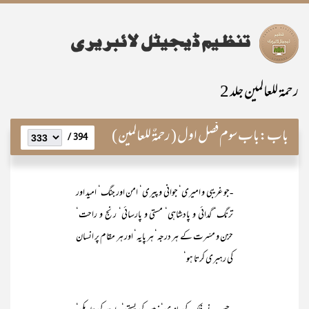
رحمۃ للعالمین جلد 2
باب:
باب سوم فصل اول ( رحمۃٌ للعالمين )
394 /
-جو غریبی و امیری‘ جوانی و پیری‘ امن اور جنگ‘ امید اور
ترنگ‘ گدائی و پادشاہی‘ مستی و پارسائی‘ رنج و راحت‘
حزن و مسّرت کے ہر درجہ‘ ہر پایہ‘ اور ہر مقام پر انسان
کی رہبری کرتا ہو‘