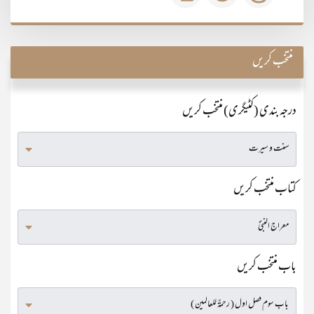
منتخب کریں
درجہ بندی (کٹیگری) منتخب کریں
کتاب منتخب کریں
باب منتخب کریں