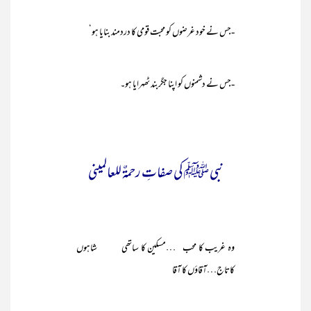
-جس نے خود غرضوں کو محبت قومی کا دردمند بنایا ہو‘
-جس نے دشمنوں کو اپنا جگربند ٹھہرایا ہو۔
نبی ﷺ کی صفاتِ رحمۃٌ للعالمینی
وہ غریب کا محب …مسکین کا ساتھی شاہوں
کاتاج…آقاؤں کا آقا