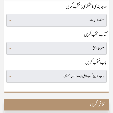
درجہ بندی (کٹیگری) منتخب کریں
کتاب منتخب کریں
باب منتخب کریں
تلاش کریں