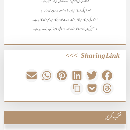
۲- امامہ کی ماں کا نام ہند بنت دودان بن اسد خزیمہ ہے۔
۳- وحشیہ کی ماں کا نام بادیہ بنت صبیعہ بن ربیعہ بن نزار ہے۔
۴- انیسہ کی ماں کانام تماضر بنت الحارث اور نانی کا نام رہم بنت کاہل ہے۔
۵- سلمیٰ کی ماں کا نام عاتکہ بنت الاسد اور نانی کا نام زینب بنت ربیعہ ہے۔
>>>
Sharing Link
منتخب کریں