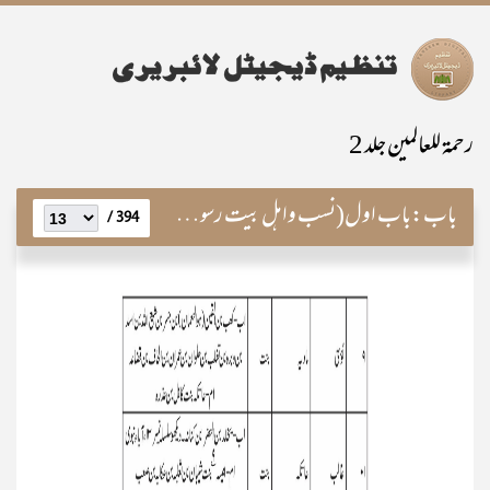
رحمۃ للعالمین جلد 2
باب:
باب اول(نسب واہل بیت رسولﷺ)
394 /