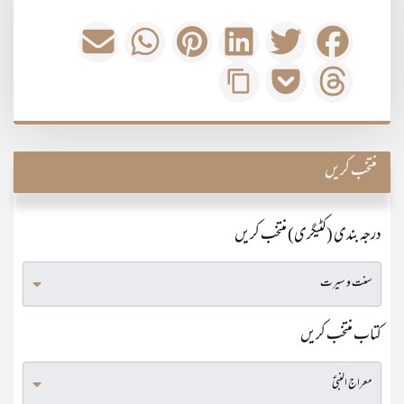
منتخب کریں
درجہ بندی (کٹیگری) منتخب کریں
کتاب منتخب کریں