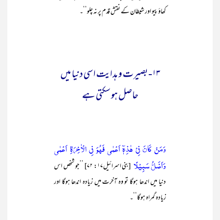
کھاؤ پیو اور شیطان کے نقش قدم پر نہ چلو‘‘۔
۱۳- بصیرت و ہدایت اسی دنیا میں
حاصل ہو سکتی ہے
وَمَنْ كَانَ فِيْ هٰذِهٖٓ اَعْمٰى فَهُوَ فِي الْاٰخِرَةِ اَعْمٰى
وَاَضَلُّ سَبِيْلًا
[بنی اسرائیل۱۷: ۷۲] ’’جو شخص اس
دنیا میں اندھا ہوگا تو وہ آخرت میں زیادہ اندھا ہوگا اور
زیادہ گمراہ ہوگا‘‘۔