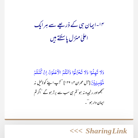
۱۴- ایمان ہی کے ذریعے سے ہر ایک
اعلیٰ منزل پا سکتے ہیں
وَلَا تَهِنُوْا وَلَا تَحْزَنُوْا وَاَنْتُمُ الْاَعْلَوْنَ اِنْ كُنْتُمْ
مُّؤْمِنِيْنَ
[آلِ عمران۳: ۱۳۹] ’’آپ اپنے کو ذلیل نہ
سمجھو اور رنجیدہ نہ ہو‘ تم ہی سب سے برتر ہو گے ‘ اگر تم
ایمان دار ہو‘‘۔
>>>
Sharing Link