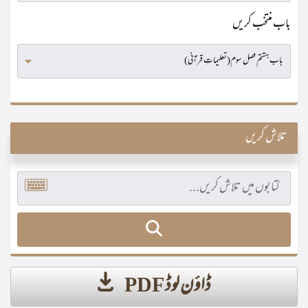
باب منتخب کریں
تلاش کریں
ڈاؤن لوڈ PDF