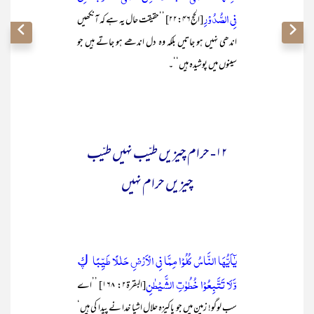
فِي الصُّدُوْرِ
[الحج۲۲:۴۶] ’’حقیقت حال یہ ہے کہ آنکھیں
اندھی نہیں ہو جاتیں بلکہ وہ دل اندھے ہو جاتے ہیں جو
سینوں میں پوشیدہ ہیں‘‘۔
۱۲- حرام چیزیں طیّب نہیں طیّب
چیزیں حرام نہیں
يٰٓاَيُّهَا النَّاسُ كُلُوْا مِمَّا فِي الْاَرْضِ حَلٰلًا طَيِّبًا ڮ
وَّلَا تَتَّبِعُوْا خُطُوٰتِ الشَّيْطٰنِ
[البقرۃ۲: ۱۶۸] ’’اے
سب لوگو! زمین میں جو پاکیزہ حلال اشیا خدا نے پیدا کی ہیں‘