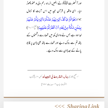
اور آنحضرتﷺ نے انھیں ازراہِ رحم دلی و عفو چھوڑ
دیا۔ اسی واقعہ پر قرآن مجید میں اس آیت کا نزول
وَهُوَ الَّذِيْ كَفَّ اَيْدِيَهُمْ عَنْكُمْ وَاَيْدِيَكُمْ عَنْهُمْ
ہوا:
بِبَطْنِ مَكَّةَ مِنْۢ بَعْدِ اَنْ اَظْفَرَكُمْ عَلَيْهِمْ
)
(
الفتح۴۸:۲۴
خدا وہ ہے جس نے وادی مکہ میں تمھارے دشمنوں کے
ہاتھ تم سے روک دیے اور تمھارے ہاتھ بھی (ان پر قابو
پانے کے بعد) ان سے روک دیے۔
____________________________
باب الشروط فی الجہاد
۱- صحیح بخاری
‘ ص ۸۰۔ [کتاب
الشروط، باب۱۴، حدیث ۲۵۸۱]
>>>
Sharing Link