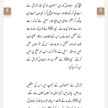
پہنچ گیا۔ ابوجندلؓ مکہ میں مسلمان ہو گیا تھا۔قریش نے
اسے قید کر رکھا تھا اور اب وہ موقع پا کر زنجیروں سمیت ہی
بھاگ کر لشکر اسلامی میں پہنچا تھا۔ سہیل نے کہا کہ اسے
ہمارے حوالہ کیا جائے۔ نبی ﷺ نے فرمایا کہ عہدنامے
کے مکمل ہو جانے پر اس کے خلاف نہ ہوگا۔ یعنی جب
تک عہدنامہ مکمل نہ ہو جائے‘ اس کی شرائط پر عمل
نہیں ہوسکتا۔ سہیل نے بگڑ کر کہا: تب ہم صلح ہی نہیں
کرتے۔ نبیﷺ نے حکم دیا اور ابوجندلؓ قریش کے
سپرد کر دیا گیا۔
قریش نے مسلمانوں کے کیمپ میں اس کی مشکیں
باندھیں‘ پاؤں میں زنجیر ڈالی اور کشاں کشاں لے گئے۔
نبیﷺ نے جاتے وقت اس قدر فرما دیا تھا کہ ابوجندلؓ!