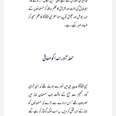
خدا تیری کشایش کے لیے کوئی سبیل نکال ۱؎ دے گا۔
ابوجندلؓ کی ذلت اور قریش کا ظلم دیکھ کر مسلمانوں کے
اندر جوش اور طیش تو پیدا ہوا مگر نبیﷺ کا حکم سمجھ کر
ضبط و صبر کیے رہے۔
حملہ آور اعداکو معافی
نبیﷺ حدیبیہ ہی میں ٹھہرے ہوئے تھے کہ اسّی آدمی
کوہ تنعیم سے صبح کے وقت جب مسلمان نماز میں
مصروف تھے‘ اس ارادے سے اترے کہ مسلمانوں کو
نماز کے اندر قتل کر دیں۔ یہ سب لوگ گرفتار کر لیے گئے