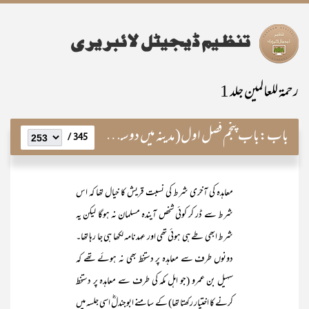
رحمۃ للعالمین جلد 1
باب:
باب پنجم فصل اول(مدینہ میں دو سالہ قیام نبویؐ کے اہم واقعات)
345 /
معاہدہ کی آخری شرط کی نسبت قریش کا خیال تھا کہ اس
شرط سے ڈر کر کوئی شخص آیندہ مسلمان نہ ہوگا لیکن یہ
شرط ابھی طے ہی ہوئی تھی اور عہدنامہ لکھا ہی جا رہا تھا۔
دونوں طرف سے معاہدہ پر دستخط بھی نہ ہوئے تھے کہ
سہیل بن عمرو (جو اہل مکہ کی طرف سے معاہدہ پر دستخط
کرنے کا اختیار رکھتا تھا) کے سامنے ابوجندلؓ اسی جلسہ میں