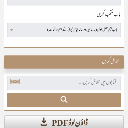
باب منتخب کریں
تلاش کریں
ڈاؤن لوڈ PDF