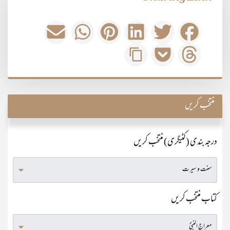
منتخب کریں
درجہ بندی (کٹیگری) منتخب کریں
کتاب منتخب کریں