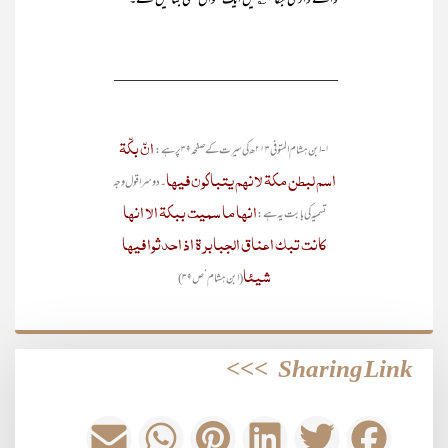
والے وادیٔ بکا ۱؎ میں ایک کنواں بھی بنائیں گے۔
____________________________
انّ بکّۃ
۱- ابن ہشام المتوفی ۲۱۳ھ کی سیرت کے صفحہ ۳۹ پر ہے:
اسم لبطن مکۃ لانھم یتباکون فیھا
۔ دوسرا قو ل وجہ
انھا ما سمیت ببکۃ الا انھا
تسمیہ کی بابت یہ ہے:
کانت تبک اعناق الجبابرۃ اذ احدثوا فیھا
شیئا
(ابن ہشام‘ ص ۳۹)
>>>
Sharing Link