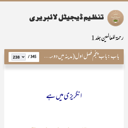
رحمۃ للعالمین جلد 1
باب:
باب پنجم فصل اول(مدینہ میں دو سالہ قیام نبویؐ کے اہم واقعات)
345 /
انگریزی میں ہے