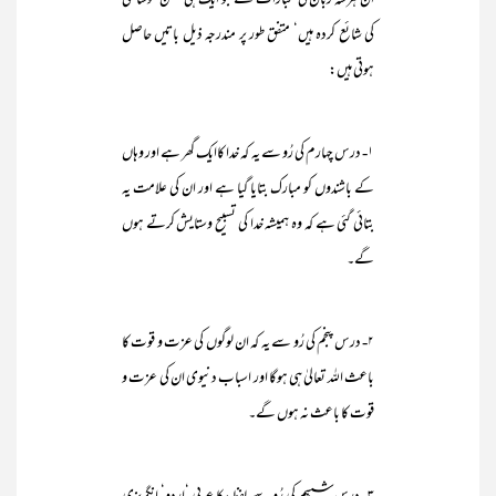
ان ہرسہ زبان کی عبارات سے جو ایک ہی مشن سوسائٹی
کی شائع کردہ ہیں‘ متفق طور پر مندرجہ ذیل باتیں حاصل
ہوتی ہیں:
۱- درس چہارم کی رُو سے یہ کہ خدا کاایک گھر ہے اور وہاں
کے باشندوں کو مبارک بتایا گیا ہے اور ان کی علامت یہ
بتائی گئی ہے کہ وہ ہمیشہ خدا کی تسبیح وستایش کرتے ہوں
گے۔
۲- درس پنجم کی رُو سے یہ کہ ان لوگوں کی عزت و قوت کا
باعث اللہ تعالیٰ ہی ہوگا اور اسباب دنیوی ان کی عزت و
قوت کا باعث نہ ہوں گے۔