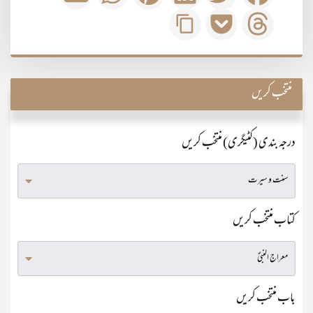
منتخب کریں
درجہ بندی (کٹیگری) منتخب کریں
کتاب منتخب کریں
باب منتخب کریں