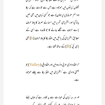
۳- درس ششم کی رُو سے لفظ بکا عربی ‘اردو‘ انگریزی
تینوں زبانوں میں موجود ہے جس سے ثابت ہے کہ بکا
وہ اسم معرفہ (پراپرناؤن) ہے جو کسی زبان میں بھی نہیں
بدلا گیا اور انگریزی تحریر میں اسمائے معرفہ کا پہلا حرف
بڑے حرف سے لکھے جانے کا جو قاعدہ ہے اسی کے
مطابق انگریزی کی بائبل میں لفظ بکا کا پہلا حرف [
] بھی
b
بڑی ’بی‘ [
]کے ساتھ لکھا ہے۔
B
۴- لفظ وادی عربی واُردو میں اور لفظ ویلی (
) جو
Valley
بمعنی وادی ہے‘ انگریزی میں لفظ بکا سے پہلے موجود
ہے۔
۵- ہر سہ زبان کی عبارت سے یہ ظاہر ہے کہ وہاں بسنے