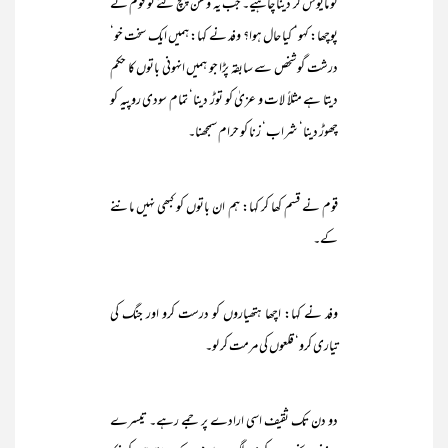
کو مایوس کر دینا چاہیے۔ جب یہ وطن پہنچ گئے تو قوم نے
پوچھا: کہو‘ کیا حال ہوا؟ وفد نے کہا: ہمیں ایک سخت خو‘
درشت گو شخص سے سابقہ پڑا جو ہمیں انہونی باتوں کا حکم
دیتا ہے مثلاً لات و عزیٰ کو توڑ دینا‘ تمام سودی روپیہ کو
چھوڑ دینا‘ شراب‘ زنا کو حرام سمجھنا۔
قوم نے قسم کھا کر کہا: ہم ان باتوں کو کبھی نہیں ماننے
کے۔
وفد نے کہا: اچھا ہتھیاروں کو درست کرو اور جنگ کی
تیاری کرو‘ قلعوں کی مرمت کر لو۔
دو دن تک ثقیف اسی ارادے پر جمے رہے۔ تیسرے