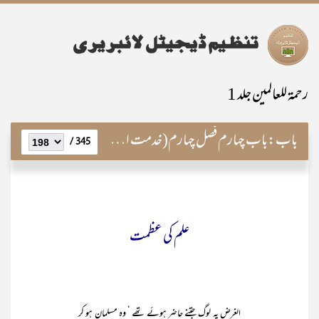
رحمۃ للعالمین جلد 1
باب:
باب چہارم فصل چہارم(خدمت اقدسؐ میں وفود کی آمد)
345 /
علم کی عظمت
الغرض یہ لوگ جتنے حاضر ہوئے تھے ‘ وہ مسلمان ہو کر