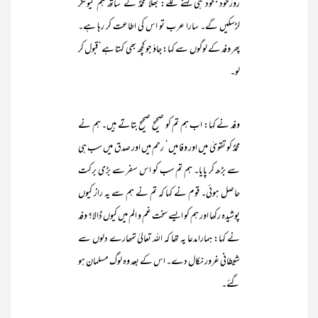
روزخود بخود ہی کہنے لگے: بھلا محمدؐ کے ساتھ ہم کیونکر
لڑسکیں گے۔ سارا عرب تو اس کی اطاعت کر رہا ہے۔
پھر وفد کے لوگوں سے کہا: جاؤ جو کچھ بھی کہتا ہے‘ قبول کر
لو۔
وفد نے کہا: اب ہم تم کو صحیح صحیح بتاتے ہیں۔ ہم نے
محمدؐ کو تقویٰ میں اور وفا میں‘ رحم میں اور صدق میں سب ہی
سے بڑھ کر پایا۔ ہم تم سب کو اس سفر سے بڑی برکت
حاصل ہوئی۔ قوم نے کہا کہ تم نے ہم سے یہ راز کیوں
پوشیدہ رکھا اور ہم کو ایسے سخت غم و الم میں کیوں ڈالا؟ وفد
نے کہا: ہمارا مدعا یہ تھا کہ اللہ تعالیٰ تمھارے دلوں سے
شیطانی غرور نکال دے۔ اس کے بعد وہ لوگ مسلمان ہو
گئے۔