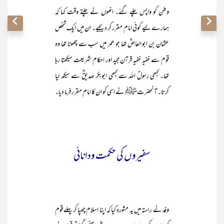
وطن کو واپس چلے گئے۔ انھوں نے چلتے وقت کہا کہ
ہمارے لیے کوئی امام مقرر کر دیجیے۔ ان میں ایک شخص
عثمان بن ابو العاصؓ تھا جو عمر میں سب سے چھوٹا تھا وہ
قوم سے خفیہ خفیہ قرآن مجید اور احکامِ شریعت سیکھتا رہا
تھا۔ کبھی رسولؐ اللہ سے کبھی ابوبکر صدیقؓ سے سیکھ لیا
کرتا۔ آنحضرتﷺ نے اسی کو ان کا امام مقرر فرما دیا۔
سفیروں کی حکمت ودانائی
وفد نے راستہ میں یہ مشورہ کیا کہ اپنا اسلام چھپا کر پہلے قوم