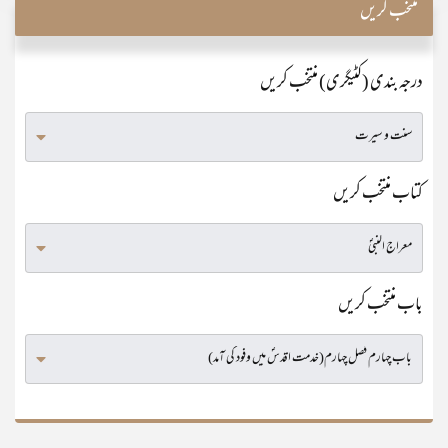
منتخب کریں
درجہ بندی (کٹیگری) منتخب کریں
کتاب منتخب کریں
باب منتخب کریں