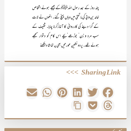
چند روز کے بعد رسول اللہﷺکے بھیجے ہوئے اشخاص
خالد بن ولیدؓ کی ماتحتی میں وہاں پہنچ گئے۔ انھوں نے لات
کے گرا دینے کی کارروائی کا آغازکرنا چاہا۔ ثقیف کے
سب مرد و زن‘ بوڑھے‘بچے اس کام کو دشوار سمجھے
ہوئے تھے۔ پردہ نشین عورتیں بھی یہ تماشا دیکھنے
>>>
Sharing Link