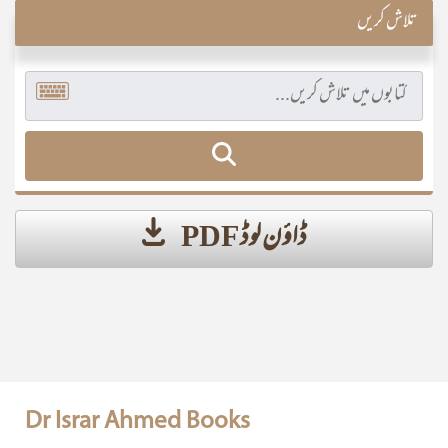
تلاش کریں
ڈاؤن لوڈ PDF
Dr Israr Ahmed Books