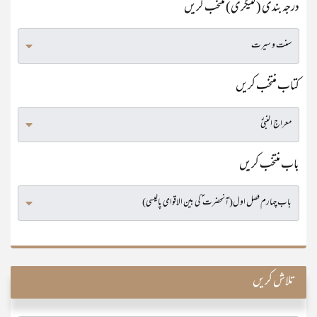
درجہ بندی (کٹیگری) منتخب کریں
کتاب منتخب کریں
باب منتخب کریں
تلاش کریں