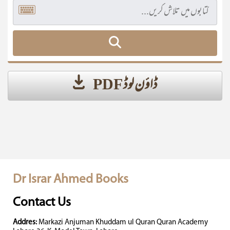
ڈاؤن لوڈ PDF
Dr Israr Ahmed Books
Contact Us
Addres:
Markazi Anjuman Khuddam ul Quran Quran Academy