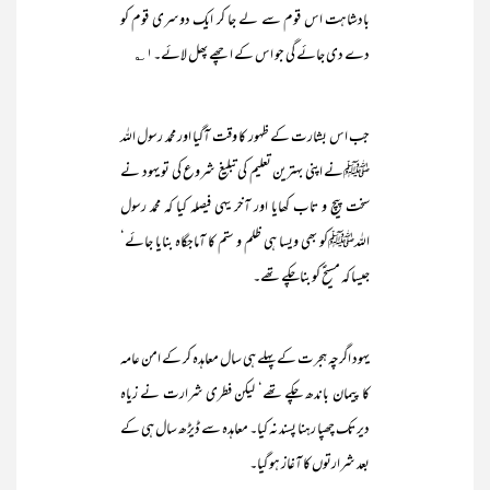
بادشاہت اس قوم سے لے جا کر ایک دوسری قوم کو
دے دی جائے گی جو اس کے اچھے پھل لائے۔۱ ؎
جب اس بشارت کے ظہور کا وقت آگیا اور محمد رسول اللہ
ﷺنے اپنی بہترین تعلیم کی تبلیغ شروع کی تو یہود نے
سخت پیچ و تاب کھایا اور آخر یہی فیصلہ کیا کہ محمد رسول
اللہﷺکو بھی ویسا ہی ظلم و ستم کا آماجگاہ بنایا جائے‘
جیسا کہ مسیحؑ کو بناچکے تھے۔
یہود اگرچہ ہجرت کے پہلے ہی سال معاہدہ کر کے امن عامہ
کا پیمان باندھ چکے تھے‘ لیکن فطری شرارت نے زیاہ
دیر تک چھپا رہنا پسند نہ کیا۔ معاہدہ سے ڈیڑھ سال ہی کے
بعد شرارتوں کا آغاز ہو گیا۔