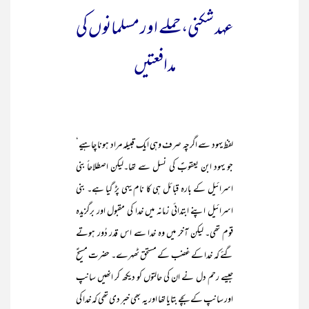
عہد شکنی، حملے اور مسلمانوں کی
مدافعتیں
لفظ یہود سے اگرچہ صرف وہی ایک قبیلہ مراد ہونا چاہیے‘
جو یہود ابن یعقوبؑ کی نسل سے تھا۔لیکن اصطلاحاً بنی
اسرائیل کے بارہ قبائل ہی کا نام یہی پڑ گیا ہے۔ بنی
اسرائیل اپنے ابتدائی زمانہ میں خدا کی مقبول اور برگزیدہ
قوم تھی۔ لیکن آخر میں وہ خدا سے اس قدر دُور ہوتے
گئے کہ خدا کے غضب کے مستحق ٹھہرے۔ حضرت مسیحؑ
جیسے رحم دل نے ان کی حالتوں کو دیکھ کر انھیں سانپ
اور سانپ کے بچے بتایا تھا اور یہ بھی خبر دی تھی کہ خدا کی