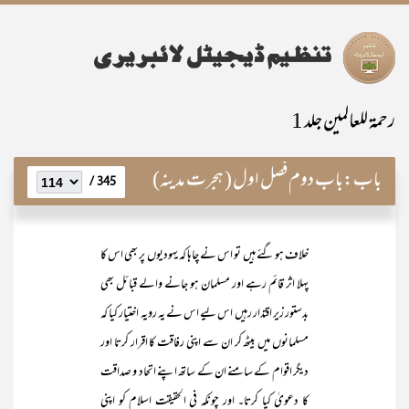
رحمۃ للعالمین جلد 1
باب:
باب دوم فصل اول ( ہجرت مدینہ)
345 /
خلاف ہو گئے ہیں تو اس نے چاہا کہ یہودیوں پر بھی اس کا
پہلا اثر قائم رہے اور مسلمان ہو جانے والے قبائل بھی
بدستور زیر اقتدار رہیں اس لیے اس نے یہ رویہ اختیار کیا کہ
مسلمانوں میں بیٹھ کر ان سے اپنی رفاقت کا اقرار کرتا اور
دیگر اقوام کے سامنے ان کے ساتھ اپنے اتحاد و صداقت
کا دعویٰ کیا کرتا۔ اور چونکہ فی الحقیقت اسلام کو اپنی