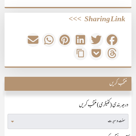
>>>
Sharing Link
منتخب کریں
درجہ بندی (کٹیگری) منتخب کریں