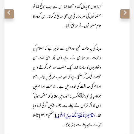
آرزوؤں کا پامال کنندہ سمجھتا تھا اس لیے جب موقع ملتا تو
مسلمانوں کی ضرر رسانی میں بھی دریغ نہ کرتا۔ اس گروہ کا
نام مسلمانوں نے منافق رکھا۔
مدینہ کی یہ حالت تھی اور اس سے ظاہر ہے کہ اسلام کی
دعوت اور منادی کے لیے اس جگہ بھی بہت سی
دشواریوں کا سامنا تھا۔ ایک منصف اور غور کرنے والی
طبیعت فیصلہ کر سکتی ہے کہ ان سب مواقع پر غالب آنا
اسلام کی صداقت کی عمدہ دلیل ہے۔ اشاعت ِ اسلام میں
جو کامیابی نبی ﷺکو مدینہ منورہ میں بمقابلہ مکہ معظمہ ہوئی‘
اس کا ذکر قرآن نے پہلے سے بطور پیشین گوئی فرما دیا
وَلَلْاٰخِرَۃُ خَیْرٌ لَّکَ مِنَ اْلاُوْلٰی
تھا۔
[الضحیٰ۹۳:۴] پچھلا
تیرے لیے پہلے سے بہتر ہوگا۔