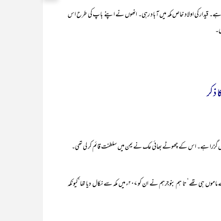
ے۔ قیدار کی اولاد خاص مکہ میں آباد رہی۔ انھوں نے اپنے باپ کی طرح اس
ی۔
ا ذکر
عدنان کے بعد اس قوم پر بنی جرہم کا قبیلہ غالب آگیا۔ اگر چہ وہ ان کے ماموں ہی تھے‘ تا ہم بنوجرہم نے ان کو ۲۰۷ء میں مکہ سے نکال دیا تھا‘کیونکہ