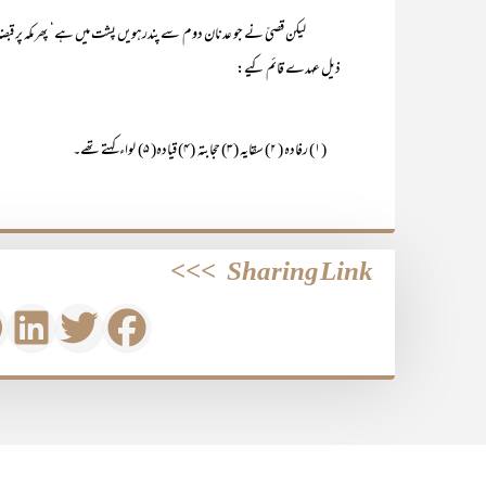
ذیل عہدے قائم کیے:
(۱) رفادہ ( ۲) سقایہ (۳) حجابتہ (۴) قیادہ( ۵) لواء کہتے تھے۔
>>>
Sharing Link