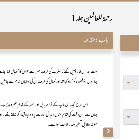
رحمۃ للعالمین جلد 1
باب:
مقدّمہ
بہت جلد اس قدر پھیل گئے کہ مغرب کی طرف مصر سے جو ان کا ننھیال تھا‘ ج
بھائیوں بنوقطورہ کو آباد کیا تھا اور شمال کی طرف ان کی بستیاں شام سے جا ملی
اس طرح ایک ہی باپ کے فرزند بابل اور مصر کے قدیم علم وتہذیب کے مالک ہوگ
جہاں سے اس وقت کی تمام متمدن دنیا کی تجارت پر وہ اپنا قبضہ کر سکتے تھے۔ 
ہمیشہ ناقابل تسخیر حصار ثابت ہوا ہے۔