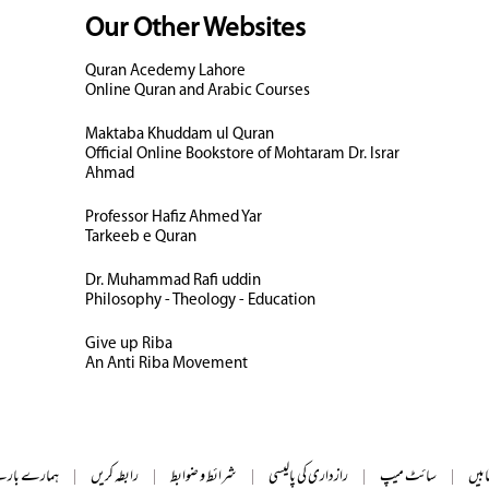
Our Other Websites
Quran Acedemy Lahore
Online Quran and Arabic Courses
Maktaba Khuddam ul Quran
Official Online Bookstore of Mohtaram Dr. Israr
Ahmad
Professor Hafiz Ahmed Yar
Tarkeeb e Quran
Dr. Muhammad Rafi uddin
Philosophy - Theology - Education
Give up Riba
An Anti Riba Movement
ابیں
|
سائٹ میپ
|
رازداری کی پالیسی
|
شرائط و ضوابط
|
رابطہ کریں
|
ہمارے بارے