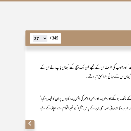
345 /
املے‘ اور جنوب کی طرف ان کے خیمے یمن تک پہنچ گئے‘ جہاں باپ نے ان کے
ں‘ جہاں ان کے بھائی بنواسحق آباد تھے۔
ئے اور بحرہند اور بحیرۂ احمر کی ایسی بندرگاہوں پر ان کا قبضہ ہوگیا‘
اور عرب کا اندرونی حصہ بھی ان کے پاس آگیا‘ جو غیر اقوام سے بچاؤ کے لیے