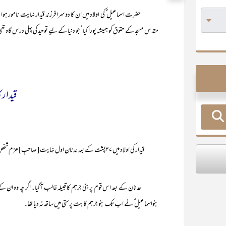
حضرت اسماعیل ؑ کی اولاد میں ان کا دوسرا فرزند قیدار نہایت نامور ہوا ہ
مقدس مسجد کے حقوق کو ہمیشہ پورا کیا‘ جو دنیا کے لیے توحید کی پہلی درس گاہ تھ
قیدار ک
قیدار کی اولاد میں ۳۷پشت کے بعد عدنان اول نہایت [صاحبِ]عزم شخص گزرا ہے۔ اس کے چھوٹے بھائی عک نے یمن میں سلطنت قائم کر لی تھی۔
بنواسماعیل ؑ نے اب تک بنو جرہم کا بت پرستی میں ساتھ نہ دیا تھا۔