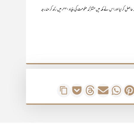
لیکن قصیّ نے جو عدنان دوم سے پندرہویں پشت میں ہے‘ پھر مکہ پر قبضہ حاصل کر لیا اور اس نے مکہ میں مشترکہ حکومت کی بنیاد ۴۴۰ء میں رکھ کر مندرجہ