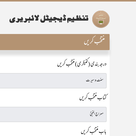
منتخب کریں
درجہ بندی (کٹیگری) منتخب کریں
کتاب منتخب کریں
باب منتخب کریں