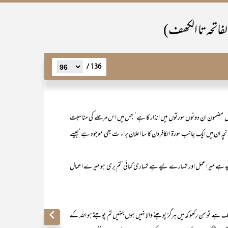
لفاتحہ تا الکھف)
136 /
مضمون ان دونوں سورتوں میں انذار کا ہے‘ جس میں اس مرحلے کی مناسبت
نانچہ ان میں ایک جانب سورۃ الکافرون کا سا اعلان براء ت بھی موجود ہے‘جیسے
میرا عمل اور تمہارے لیے ہے تمہاری کمائی‘تم بری ہو میرے اعمال
 رکھو کہ میں ہرگز پوجنے والا نہیں ہوں جنہیں تم پوجتے ہو اللہ کے