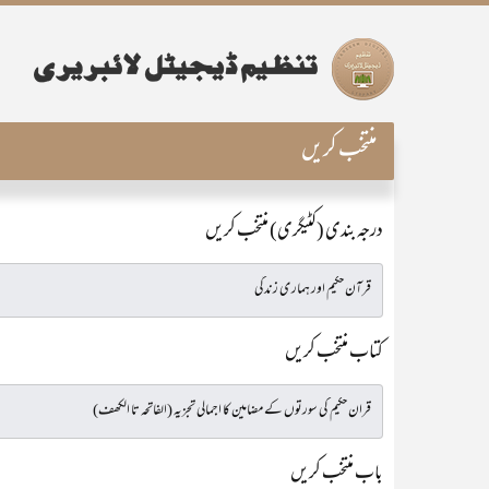
منتخب کریں
درجہ بندی (کٹیگری) منتخب کریں
کتاب منتخب کریں
باب منتخب کریں