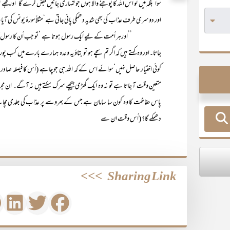
سوا‘بلکہ میں تو اس اللہ کا پوجنے والا ہوں جو تمہاری جانیں قبض کرے گا ‘اور مجھے
اور دوسری طرف عذاب کی بھی شدید دھمکی پائی جاتی ہے‘مثلاًسورۂ یونس کی آیات ۴۷ تا ۵۳ میں فرما
’’اورہر اُمت کے لیے ایک رسول ہوتا ہے ‘تو جب اُن کا رسول آ جاتا ہے ت
جاتا۔اور وہ کہتے ہیں کہ اگر تم سچے ہو تو بتاؤ یہ وعدہ ہمارے بارے میں کب پورا 
کوئی اختیار حاصل نہیں‘سوائے اس کے کہ اللہ ہی جو چاہے (اُس کا فیصلہ صاد
متعین وقت آ جاتا ہے تو نہ وہ ایک گھڑی پیچھے سرک سکتے ہیں نہ آگے۔ ان م
پاس حفاظت کا وہ کون سا سامان ہے جس کے بھروسے پر عذاب کی جلدی مچائے 
دھمکے گا؟ (اُس وقت ان سے
>>>
Sharing Link