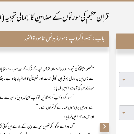
قران حکیم کی سورتوں کے مضامین کا اجمالی تجزیہ (ا
باب:
تیسرا گروپ: سورۂ یونس تا سورۃ النور
آنحضورﷺ کی نبوت و رسالت اور قرآن مجید کے ذکر کے بعد سب سے نمایاں 
سے جس میں یہ نازل ہوئی ہیں ‘کافی شدت اور غضبناکی کا انداز پایا جاتا ہے۔ چ
سورۂ یونس کی آیت ۴۱ میں فرمایا:
’’اور اگر وہ آپ کو جھٹلائیں تو آپ بھی کہہ دیں کہ میرے لیے ہے 
سے اور میں بری ہوں تمہارے کرتوتوں سے۔‘‘
اور آیت ۱۰۴ میں فرمایا:
’’کہہ دو اے لوگو! اگر تمہیں میرے دین کے بارے میں کوئی شک ہے تو سن