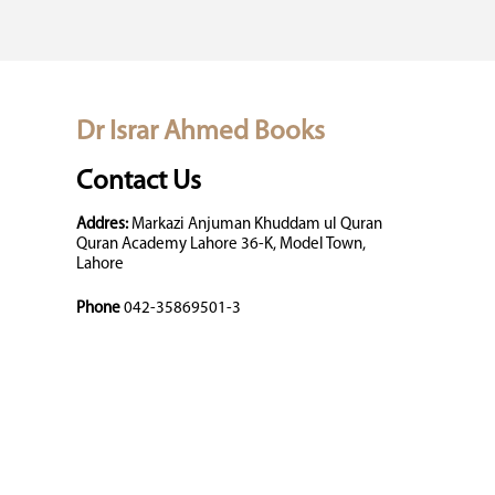
Dr Israr Ahmed Books
Contact Us
Addres:
Markazi Anjuman Khuddam ul Quran
Quran Academy Lahore 36-K, Model Town,
Lahore
Phone
042-35869501-3