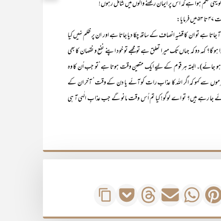
 تو یہی حکم ہوا ہے کہ اس پر ایمان رکھنے والوں میں شامل رہوں!‘‘
یا:
و ان کا قضیہ انصاف کے ساتھ چکا دیا جاتا ہے اور ان پر ظلم نہیں کیا
ہو گا؟ کہہ دو کہ جہاں تک میرا تعلق ہے تو مجھے تو خود اپنے نفع و نقصان کا بھی
ر ہو جائے)۔ البتہ ہر قوم کے لیے ایک متعین وقت ہوتا ہے‘تو جب اُن کا وہ
جرموں سے کہو کہ اگر اللہ کا عذاب رات کو آئے یا دن کے وقت‘ آخر ان کے
جا رہے ہیں؟ تو اے لوگو! کیا تم اُس وقت مانو گے جب عذابِ الٰہی آ ہی