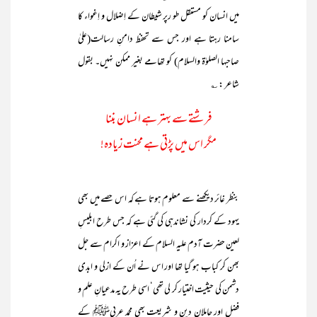
میں انسان کو مستقل طو رپر شیطان کے اِضلال و اِغواء کا
سامنا رہتا ہے اور جس سے تحفظ دامنِ رسالت(علیٰ
صاحبہا الصلوٰۃ والسلام) کو تھامے بغیر ممکن نہیں۔ بقول
شاعر : ؎
فرشتے سے بہتر ہے انسان بننا
مگر اس میں پڑتی ہے محنت زیادہ!
بنظر غائر دیکھنے سے معلوم ہوتا ہے کہ اس حصے میں بھی
یہود کے کردار کی نشاندہی کی گئی ہے کہ جس طرح ابلیسِ
لعین حضرت آدم علیہ السلام کے اعزاز و اکرام سے جل
بھن کر کباب ہو گیا تھا اور اس نے اُن کے ازلی و ابدی
دشمن کی حیثیت اختیار کر لی تھی‘ اسی طرح یہ مدعیانِ علم و
فضل اور حاملانِ دین و شریعت بھی محمد ِعربیﷺ کے