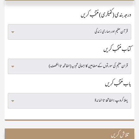
درجہ بندی (کٹیگری) منتخب کریں
کتاب منتخب کریں
باب منتخب کریں
تلاش کریں