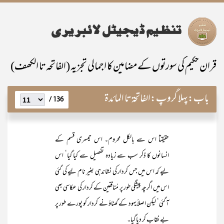
قران حکیم کی سورتوں کے مضامین کا اجمالی تجزیہ (الفاتحہ تا الکھف)
باب:
پہلا گروپ:الفاتحۃ تا المائدۃ
136 /
حقیقتاً اس سے بالکل محروم۔ اس تیسری قسم کے
انسانوں کا ذکر سب سے زیادہ تفصیل سے کیا گیا‘ اس
لیے کہ اس میں جس کردار کی نشاندہی بغیر نام لیے کی گئی
اس میں اگرچہ پیشگی طور پر مُنافقین کے کردار کی عکاسی بھی
آ گئی‘ لیکن اصلاً یہود کے گھناؤ نے کردار کو پورے طور پر
بے نقاب کر دیا گیا۔