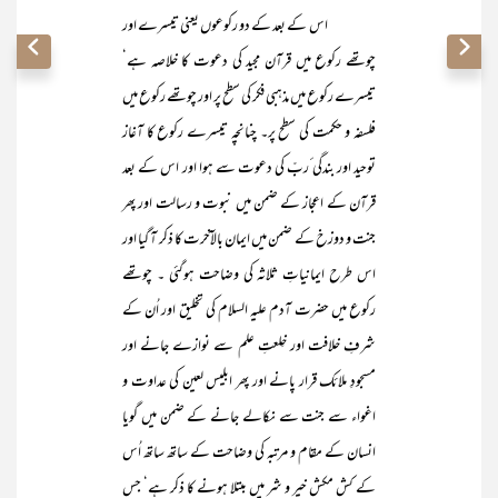
اس کے بعد کے دو رکوعوں یعنی تیسرے اور
چوتھے رکوع میں قرآن مجید کی دعوت کا خلاصہ ہے‘
تیسرے رکوع میں مذہبی فکر کی سطح پر اور چوتھے رکوع میں
فلسفہ و حکمت کی سطح پر۔ چنانچہ تیسرے رکوع کا آغاز
توحید اور بندگی ٔربّ کی دعوت سے ہوا اور اس کے بعد
قرآن کے اعجاز کے ضمن میں نبوت و رسالت اور پھر
جنت و دوزخ کے ضمن میں ایمان بالآخرت کا ذکر آ گیا اور
اس طرح ایمانیاتِ ثلاثہ کی وضاحت ہوگئی ۔ چوتھے
رکوع میں حضرت آدم علیہ السلام کی تخلیق اور اُن کے
شرفِ خلافت اور خِلعتِ علم سے نوازے جانے اور
مسجودِ ملائک قرار پانے اور پھر ابلیس لعین کی عداوت و
اغواء سے جنت سے نکالے جانے کے ضمن میں گویا
انسان کے مقام و مرتبہ کی وضاحت کے ساتھ ساتھ اُس
کے کش مکش خیر و شر میں مبتلا ہونے کا ذکر ہے‘ جس