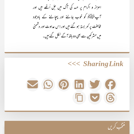
اعزاز و اکرام پر حسد کی آگ میں جل اُٹھے ہیں اور
آپﷺ کو خوب جاننے اور پہچاننے کے باوجود
مخالفت پر کمر بستہ ہو گئے ہیں اور اِس عداوت اور دشمنی
میں مشرکین سے بھی دو ہاتھ آگے نکل گئے ہیں۔
>>>
Sharing Link
منتخب کریں