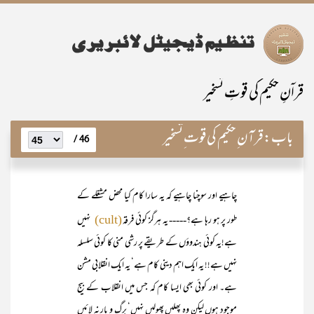
قراۤنِ حکیم کی قوتِ تسخیر
باب:
قرآن ِحکیم کی قوت ِتسخیر
46 /
چاہیے اور سوچنا چاہیے کہ یہ سارا کام کیا محض مشغلے کے
طور پر ہو رہا ہے؟----- یہ ہرگز کوئی فرقہ
نہیں
(cult)
ہے!یہ کوئی ہندوؤں کے طریقے پر رشی منی کا کوئی سلسلہ
نہیں ہے!! یہ ایک اہم دینی کام ہے‘ یہ ایک انقلابی مشن
ہے۔ اور کوئی بھی ایسا کام کہ جس میں انقلاب کے بیج
موجود ہوں لیکن وہ پھلیں پھولیں نہیں‘ برگ و بار نہ لائیں