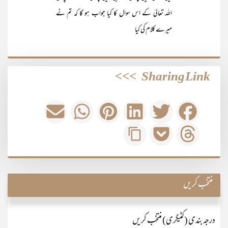
اللہ تعالیٰ کے اس سوال کا کیا جواب ہو گا کہ تم نے
میرے کلام کی کیا
>>>
Sharing Link
منتخب کریں
درجہ بندی (کٹیگری) منتخب کریں