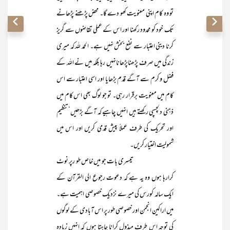
تو وہ کام اپنی معنویت کھو دے گا۔ محض پڑھنے پڑھانے
تک خود کو محدود رکھنا اور اس کے عملی تقاضوں سے گریز
کرنا دینی اعتبار سے نفع بخش نہیں ہے۔ الحمد للہ کہ میری
زندگی میں صرف پڑھناپڑھانانہیں رہا بلکہ میں نے اللہ کے
فضل و کرم سے آگے قدم بڑھایا اور اسی اعتبار سے اس
کام میں معنویت برقرار رہی۔ تو جو لوگ بھی اس کام میں
ذہنی دلچسپی رکھتے ہیں انہیں چاہیے کہ آگے بڑھیں‘تنظیم
اور تحریک کی طرف عملاً پیش قدمی کریں اور اس میں
شمولیت اختیار کریں۔
تیسری بات جو میں خاص طو رپر نوٹ
کرارہا ہوں وہ یہ ہے کہ دعوت رجوع الی القرآن کے
ایک سالہ کورس کی میرے نزدیک خصوصی اہمیت ہے۔
میں اراکین انجمن اور خصوصی طور پر اس آبادی کے لوگوں
کی توجہ اس طرف مبذول کرانا چاہتا ہوں کہ انہیں زیادہ