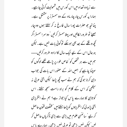
سے زیادہ تعداد میں اس کورس میں شمولیت کرنی چاہیے۔
ہمارا یہ کورس چار چار ماہ کے دو سمسٹرز پر مشتمل ہے۔
چنانچہ جو حضرات پورا سال فارغ نہ کر سکتے ہوں وہ چار
مہینے تو ضرور نکالیں اور پہلا سمسٹر کر لیں‘ دوسرا سمسٹر اگر
کچھ وقفے کے بعد بھی ہوسکے تو کوئی بات نہیں ہے۔ لیکن
بہرحال اس کے لیے ایک سال کا ارادہ ضرور کرلیں----
ہم میں سے ہر شخص کو‘ خاص طو ر پر پڑھے لکھے لوگوں کو
سوچنا چاہیے کہ ہمیں اللہ کے حضور اس بات کی جواب
دہی کرنا ہو گی کہ ہم نے سب کچھ پڑھا‘ لیکن اتنی عربی نہ
سیکھی کہ اس کے کلام کو براہِ راست سمجھ سکتے۔ اس
کوتاہی کا ہمارے پاس کیا جواز ہے؟ ہم نے انگریزی
اتنی پڑھ لی کہ انگریزوں کو پڑھا سکتے ہیں‘ مختلف فنون حاصل
کر لیے‘ سائنسی علوم میں بڑی سے بڑی ڈگریاں حاصل کر
لیں‘ لیکن نہیں پڑھی تو عربی نہیں پڑھی۔ ہمارے پاس