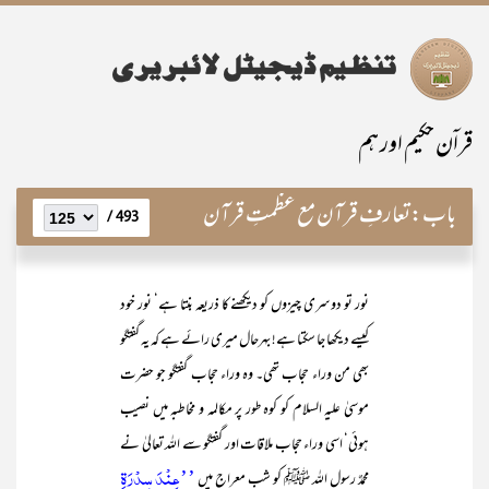
قراۤن حکیم اور ہم
باب:
تعارفِ قرآن مع عظمتِ قرآن
493 /
نور تو دوسری چیزوں کو دیکھنے کا ذریعہ بنتا ہے‘ نور خود
کیسے دیکھا جا سکتا ہے! بہرحال میری رائے ہے کہ یہ گفتگو
بھی من وراء حجاب تھی۔ وہ وراء حجاب گفتگو جو حضرت
موسیٰ علیہ السلام کو کوہ طور پر مکالمہ و مخاطبہ میں نصیب
ہوئی‘ اسی وراء حجاب ملاقات اور گفتگو سے اللہ تعالیٰ نے
’’عِنۡدَ سِدۡرَۃِ
محمدٌ رسول اللہ ﷺ کو شب معراج میں