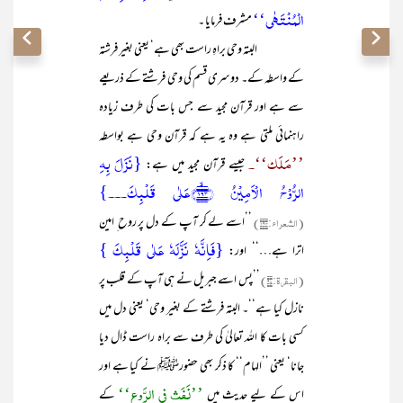
الۡمُنۡتَہٰی‘‘
مشرف فرمایا ۔
البتہ وحی براہِ راست بھی ہے‘ یعنی بغیر فرشتہ
کے واسطہ کے۔ دوسری قسم کی وحی فرشتے کے ذریعے
سے ہے اور قرآن مجید سے جس بات کی طرف زیادہ
راہنمائی ملتی ہے وہ یہ ہے کہ قرآن وحی ہے بواسطہ
’’مَلَک‘‘۔
{نَزَلَ بِہِ
جیسے قرآن مجید میں ہے:
الرُّوۡحُ الۡاَمِیۡنُ ﴿۱۹۳﴾ۙعَلٰی قَلۡبِکَ۔۔۔}
(الشعراء:۱۹۴)
’’اسے لے کر آپ کے دل پر روح ِ امین
{فَاِنَّہٗ نَزَّلَہٗ عَلٰی قَلۡبِکَ }
اترا ہے…‘‘ اور:
(البقرۃ:۹۷)
’’پس اسے جبریل نے ہی آپ کے قلب پر
نازل کیا ہے‘‘۔ البتہ فرشتے کے بغیر وحی‘ یعنی دل میں
کسی بات کا اللہ تعالیٰ کی طرف سے براہ راست ڈال دیا
جانا‘ یعنی ’’الہام‘‘ کا ذکر بھی حضورﷺ نے کیا ہے اور
’’نَفَث فِی الرَّوع‘‘
اس کے لیے حدیث میں
کے