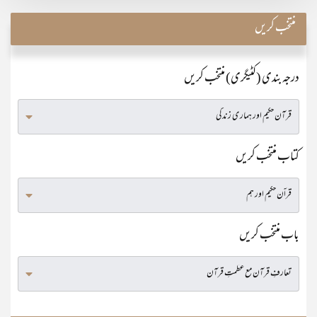
منتخب کریں
درجہ بندی (کٹیگری) منتخب کریں
کتاب منتخب کریں
باب منتخب کریں