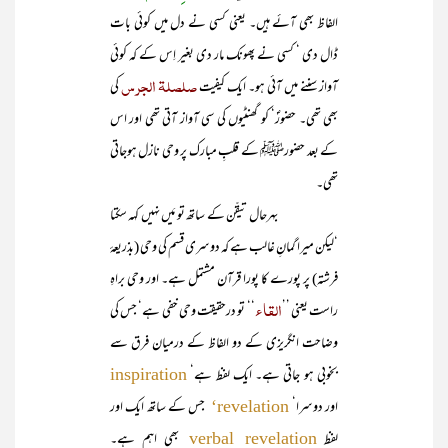
الفاظ بھی آئے ہیں۔ یعنی کسی نے دل میں کوئی بات
ڈال دی ‘ کسی نے پھونک مار دی بغیر اِس کے کہ کوئی
صلصلۃ الجرس
آواز سننے میں آئی ہو۔ ایک کیفیت
کی
بھی تھی۔ حضورؐ‘ کو گھنٹیوں کی سی آواز آتی تھی اور اس
کے بعد حضورﷺ کے قلبِ مبارک پر وحی نازل ہوجاتی
تھی۔
بہرحال تیقّن کے ساتھ تو مَیں نہیں کہہ سکتا
‘لیکن میرا گمانِ غالب ہے کہ دوسری قسم کی وحی (بذریعۂ
فرشتہ) پر پورے کا پورا قرآن مشتمل ہے۔ اور وحی براہِ
القاء
راست یعنی ’’
‘‘ تو درحقیقت وحی خفی ہے‘ جس کی
وضاحت انگریزی کے دو الفاظ کے درمیان فرق سے
بخوبی ہو جاتی ہے۔ ایک لفظ ہے‘
inspiration
اور دوسرا‘
جس کے ساتھ ایک اور
revelation‘
لفظ
بھی اہم ہے۔
verbal revelation