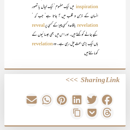
میں ایک مفہوم‘ ایک خیال یا تصور
inspiration
انسان کے ذہن و قلب میں آ جاتا ہے‘ جب کہ ‘
باقاعدہ کسی چیز کے کسی پر
reveal
revelation
کیے جانے کو کہتے ہیں۔ اور اس میں بھی عیسائیوں کے
ہاں ایک بڑی بحث چل رہی ہے۔ وہ
revelation
کو مانتے ہیں
>>>
Sharing Link