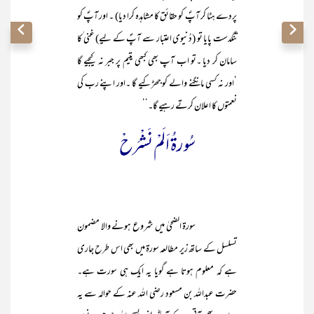
پردے ہٹا کر آپؐ کو حقائق کا مشاہدہ کرا دیا) ۔ اور آپؐ کو
تنگدست پایا تو (دُنیوی اعتبار سے آپؐ کے لیے) غنی ٰکا
سامان کر دیا ۔تو اب آپ بھی کبھی یتیم پر جبر نہ کیجیے گا
‘اور نہ کسی مانگنے والے کو جھڑکیے گا ۔اور اپنے رب کی
نعمتوں کا اعلان کرتے رہیے گا۔‘‘
سُورۃُ اَلَمْ نَشْرَحْ
سورۃ الضحیٰ میں شروع ہونے والا مضمون
تسلسل کے ساتھ زیر مطالعہ سورۃ میں بھی اس طرح جاری
ہے کہ معلوم ہوتا ہے گویا یہ ایک ہی سورت ہے۔
حضرت عبداللہ بن مسعود رضی اللہ عنہ کے حوالہ سے یہ