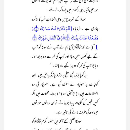
روایت بھی آتی ہے کہ آپؓ بغیر بسم اللہ پڑھے دونوں
سورتیں ایک ہی رکعت میں پڑھا کرتے تھے۔
سورۃ کے شروع میں وہی انعاماتِ الٰہیہ کا تذکرہ
{اَلَمۡ نَشۡرَحۡ لَکَ صَدۡرَکَ ۙ﴿۱﴾وَ
جاری ہے ۔ فرمایا:
وَضَعۡنَا عَنۡکَ وِزۡرَکَ ۙ﴿۲﴾الَّذِیۡۤ اَنۡقَضَ ظَہۡرَکَ ۙ﴿۳﴾
}
’’(اے محمدﷺ!) کیا ہم نے آپ کے سینہ کو آپ
کے لیے کھول نہیں دیا؟اور آپ کی کمر سے وہ بوجھ اتار
دیا جو آپ کی کمر کو دوہرا کیے جا رہا تھا۔‘‘
یہ گویا بڑی نجی سطح پر راز ونیاز کی باتیں ہیں۔ ان
کیفیات پر صوفیاء نے بحث کی ہے۔ صوفیاء کی دو
اصطلاحات ہیں: (۱)قبض اور (۲) بسط۔ طبیعت میں اگر
کہیں قبض کی کیفیت پیدا ہو جائے تو ان دونوں سورتوں
میں بسط کی طرف لانے کی تاثیر ہے۔
سورۃ الضحیٰ کے آخر میں حضور اکرمﷺ کو