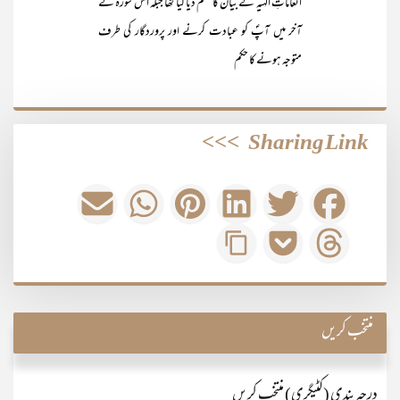
انعاماتِ الٰہیہ کے بیان کا حکم دیا گیا تھا جبکہ اس سورۃ کے
آخر میں آپؐ کو عبادت کرنے اور پروردگار کی طرف
متوجہ ہونے کا حکم
>>>
Sharing Link
منتخب کریں
درجہ بندی (کٹیگری) منتخب کریں