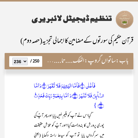
قرآن حکیم کی سورتوں کے مضامین کا اجمالی تجزیہ(حصہ دوم)
باب:
ساتواں گروپ:المُلک....تا....النّاس
250 /
فَاَغۡنٰی ؕ﴿۸﴾فَاَمَّا الۡیَتِیۡمَ فَلَا تَقۡہَرۡ ؕ﴿۹﴾وَ اَمَّا
السَّآئِلَ فَلَا تَنۡہَرۡ ﴿ؕ۱۰﴾وَ اَمَّا بِنِعۡمَۃِ رَبِّکَ فَحَدِّثۡ
﴿٪۱۱﴾ }
’’کیااس نے آپ کو یتیم نہیں پایا اور پھر آپؐ کی
پوری پرورش کا بندوبست کیا؟اور آپؐ کو تلاشِ حقیقت
میں سرگرداں پایا تو آپ کو سیدھا راستہ دکھایا (یعنی