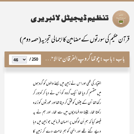
قرآن حکیم کی سورتوں کے مضامین کا اجمالی تجزیہ(حصہ دوم)
باب:
باب:چوتھا گروپ الفرقان تا الاحزاب
250 /
اختیار کی تھی اور اس نے زمین میں بسنے والوں کو گروہوں
میں منقسم کر دیا تھا‘ ایک گروہ کو اُس نے دبا کر کمزور کر
رکھا تھا‘اُن کے بیٹوں کو قتل کر دیتا تھا اور عورتوں کو زندہ
رکھتا تھا۔ یقینا وہ فسادیوں میں سے تھا۔ اور ہم نے یہ
فیصلہ کیا کہ ہم اُن لوگوں پر احسان فرمائیں جو زمین میں دبا
دیے گئے تھے اور انہی کو ہم امامت دے کر زمین کا