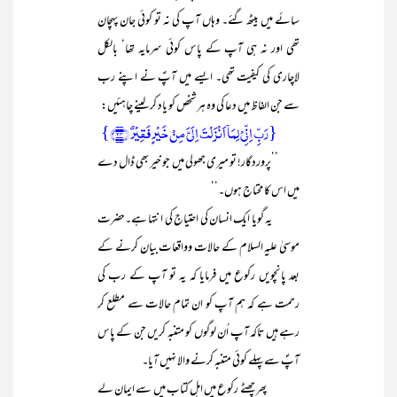
سائے میں بیٹھ گئے۔ وہاں آپ کی نہ تو کوئی جان پہچان
تھی اور نہ ہی آپ کے پاس کوئی سرمایہ تھا‘ بالکل
لاچاری کی کیفیت تھی۔ ایسے میں آپؑ نے اپنے رب
سے جن الفاظ میں دعا کی وہ ہر شخص کو یاد کر لینے چاہئیں:
{رَبِّ اِنِّیۡ لِمَاۤ اَنۡزَلۡتَ اِلَیَّ مِنۡ خَیۡرٍ فَقِیۡرٌ ﴿۲۴﴾}
’’پروردگار! تو میری جھولی میں جو خیر بھی ڈال دے
میں اس کا محتاج ہوں۔‘‘
یہ گویا ایک انسان کی احتیاج کی انتہا ہے۔حضرت
موسیٰ علیہ السلام کے حالات وواقعات بیان کرنے کے
بعد پانچویں رکوع میں فرمایا کہ یہ تو آپ کے رب کی
رحمت ہے کہ ہم آپ کو ان تمام حالات سے مطلع کر
رہے ہیں تاکہ آپ اُن لوگوں کو متنبہ کریں جن کے پاس
آپؐ سے پہلے کوئی متنبہ کرنے والا نہیں آیا۔
پھر چھٹے رکوع میں اہل کتاب میں سے ایمان لے