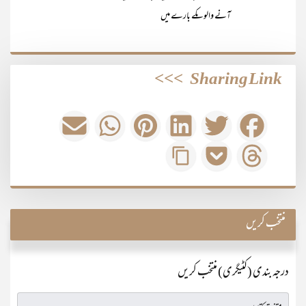
آنے والوںکے بارے میں
>>>
Sharing Link
منتخب کریں
درجہ بندی (کٹیگری) منتخب کریں