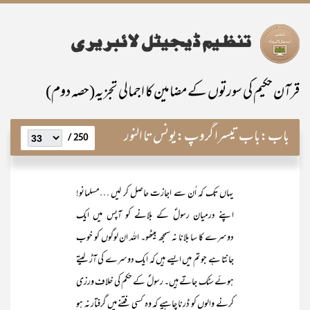
قرآن حکیم کی سورتوں کے مضامین کا اجمالی تجزیہ(حصہ دوم)
باب:
باب تیسرا گروپ:یونس تا النور
250 /
یہاں تک کہ اُن سے اجازت حاصل کر لیں …مسلمانو!
اپنے درمیان رسولؐ کے بلانے کو آپس میں ایک
دوسرے کا سا بلانا نہ سمجھ بیٹھو۔ اللہ ان لوگوں کو خوب
جانتا ہے جو تم میں ایسے ہیں کہ ایک دوسرے کی آڑ لیتے
ہوئے سٹک جاتے ہیں۔ رسولؐ کے حکم کی خلاف ورزی
کرنے والوں کو ڈرنا چاہیے کہ وہ کسی فتنے میں گرفتار نہ ہو