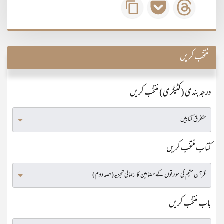
منتخب کریں
درجہ بندی (کٹیگری) منتخب کریں
کتاب منتخب کریں
باب منتخب کریں