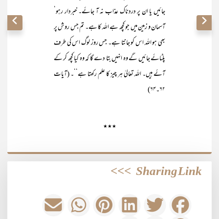
جائیں یا ان پر دردناک عذاب نہ آ جائے۔ خبردار رہو‘
آسمان و زمین میں جو کچھ ہے اللہ کا ہے۔ تم جس روش پر
بھی ہو اللہ اس کو جانتا ہے۔ جس روز لوگ اس کی طرف
پلٹائے جائیں گے وہ انہیں بتا دے گا کہ وہ کیا کچھ کر کے
آئے ہیں۔ اللہ تعالیٰ ہر چیز کا علم رکھتا ہے‘‘۔ (آیات
۶۲۔۶۴)
٭٭٭
>>>
Sharing Link