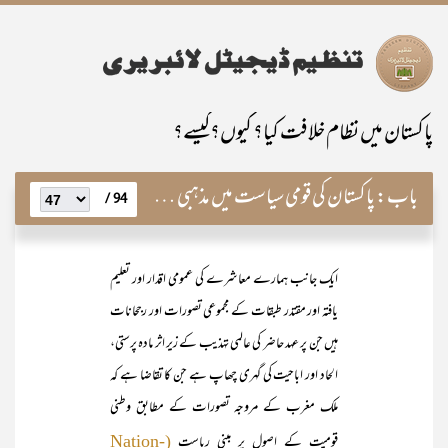
پاکستان میں نظام خلافت کیا؟ کیوں؟کیسے؟
باب:
پاکستان کی قومی سیاست میں مذہبی جماعتوں کا کردار
94 /
ایک جانب ہمارے معاشرے کی عمومی اقدار اور تعلیم
یافتہ اور مقتدر طبقات کے مجموعی تصورات اور رجحانات
ہیں جن پر عہد حاضر کی عالمی تہذیب کے زیر اثر مادہ پرستی،
الحاد اور اباحیت کی گہری چھاپ ہے جن کا تقاضا ہے کہ
ملک مغرب کے مروجہ تصورات کے مطابق وطنی
قومیت کے اصول پر مبنی ریاست
(Nation-