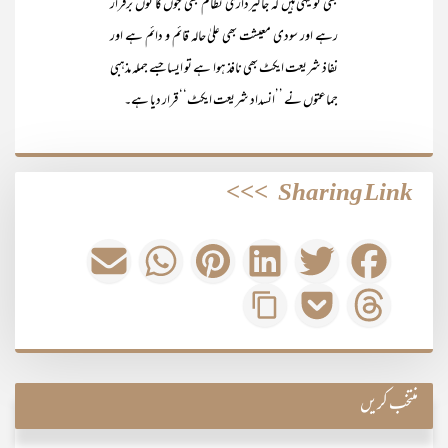
بھی تو یہی ہیں کہ جاگیرداری نظام بھی جوں کا توں برقرار
رہے اور سودی معیشت بھی علیٰ حالہ قائم و دائم ہے اور
نفاذ شریعت ایکٹ بھی نافذ ہوا ہے تو ایسا جسے جملہ مذہبی
جماعتوں نے ’’انسداد شریعت ایکٹ‘‘ قرار دیا ہے۔
>>>
Sharing Link
منتخب کریں