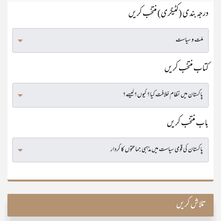
درجہ بندی (کٹیگری) منتخب کریں
کتاب منتخب کریں
باب منتخب کریں
تلاش کریں