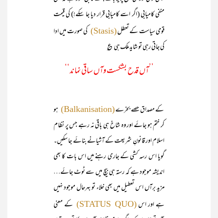
منفی کامیابی (اگر اسے کامیابی قرار دیا جا سکے!) کی قیمت
قومی سیاست کے تعطل
کی صورت میں ادا
(Stasis)
کی جاتی رہی تو شاید ملک ہی ؏
’’آں قدح بشکست وآں ساقی نماند‘‘
کے مصداق حصے بخرے
ہو
(Balkanisation)
کر ختم ہو جائے اور وہ شاخ ہی باقی نہ رہے جس پر نظام
اسلام اور قانونِ شریعت کے آشیانے بنائے جا سکیں۔
گویا اس رسہ کشی کے جاری رہنے میں اس بات کا بھی
اندیشہ موجود ہے کہ رستہ ہی بیچ میں سے ٹوٹ جائے…
مزید برآں اس تعطیل میں بھی خلاء تو بہرحال موجود نہیں
ہے اور اس
کے معنی
(STATUS QUO)