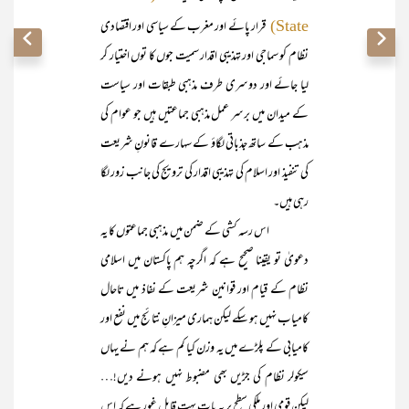
قرار پائے اور مغرب کے سیاسی اور اقتصادی
State)
نظام کو سماجی اور تہذیبی اقدار سمیت جوں کا توں اختیار کر
لیا جائے اور دوسری طرف مذہبی طبقات اور سیاست
کے میدان میں برسر عمل مذہبی جماعتیں ہیں جو عوام کی
مذہب کے ساتھ جذباتی لگاؤ کے سہارے قانونِ شریعت
کی تنفیذ اور اسلام کی تہذیبی اقدار کی ترویج کی جانب زور لگا
رہی ہیں۔
اس رسہ کشی کے ضمن میں مذہبی جماعتوں کا یہ
دعویٰ تو یقینا صحیح ہے کہ اگرچہ ہم پاکستان میں اسلامی
نظام کے قیام اور قوانین شریعت کے نفاذ میں تاحال
کامیاب نہیں ہو سکے لیکن ہماری میزانِ نتائج میں نفع اور
کامیابی کے پلڑے میں یہ وزن کیا کم ہے کہ ہم نے یہاں
سیکولر نظام کی جڑیں بھی مضبوط نہیں ہونے دیں!…
لیکن قومی اور ملکی سطح پر یہ بات بہت قابل غور ہے کہ اس