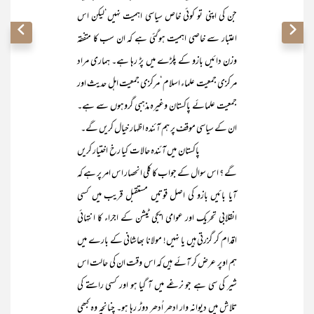
جن کی اپنی تو کوئی خاص سیاسی اہمیت نہیں‘لیکن اس
اعتبار سے خاصی اہمیت ہوگئی ہے کہ ان سب کا متفقہ
وزن دائیں بازو کے پلڑے میں پڑ رہا ہے۔ ہماری مراد
مرکزی جمعیت علماء اسلام‘مرکزی جمعیت اہل حدیث اور
جمعیت علمائے پاکستان وغیرہ مذہبی گروہوں سے ہے۔
ان کے سیاسی موقف پر ہم آئندہ اظہار خیال کریں گے۔
پاکستان میں آئندہ حالات کیا رخ اختیار کریں
گے ؟ اس سوال کے جواب کا کلی انحصار اس امر پر ہے کہ
آیا بائیں بازو کی اصل قوتیں مستقبل قریب میں کسی
انقلابی تحریک اور عوامی ایجی ٹیشن کے اجراء کا انتہائی
اقدام کر گزرتی ہیں یا نہیں! مولانا بھاشانی کے بارے میں
ہم اوپر عرض کر آئے ہیں کہ اس وقت ان کی حالت اس
شیر کی سی ہے جو نرغے میں آ گیا ہو اور کسی راستے کی
تلاش میں دیوانہ وار ادھر اُدھر دوڑ رہا ہو۔ چنانچہ وہ کبھی