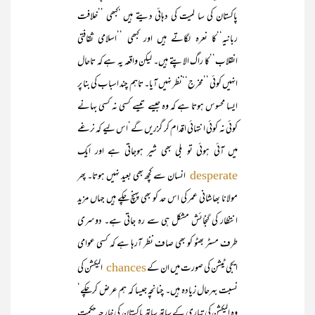
پاکستان کی سا لمیت کی دہائی دیتے ہیں ‘کبھی ’’خلافت
ربانیہ‘‘کا نعرہ لگاتے ہیں اور کبھی ’’اسلامی ثقافتی
انقلاب‘‘کا راگ الاپتے ہیں۔ لیکن واقعہ یہ ہے کہ تاحال
انہیں کوئی ’’مخرج‘‘نظر نہیں آیا۔ تاہم چند اسباب کی بنا پر
ایسا محسوس ہوتا ہے کہ وہ جیسے تیسے کسی نہ کسی بہانے
کوئی نہ کوئی انتہائی اقدام کر گزریں گے‘اس لیے کہ نرغے
میں آئی ہوئی تو بلی بھی شیر ہوجاتی ہے اور ایک
انسان سے کچھ بھی بعید نہیں ہوتا۔ پھر
desperate
مولانا بھاشانی عمر کی اس حد کو بھی پہنچ چکے ہیں جہاں مزید
انتظار کی گنجائش مشکل ہی سے رہ جاتی ہے۔ دوسری
طرف مسٹر بھٹو کو بھی صاف نظر آرہا ہے کہ کسی عوامی
ایجی ٹیشن کی صورت میں ان کے
الیکشن کی
chances
نسبت بہرحال زیادہ ہیں۔ چنانچہ جیسا کہ ہم عرض کرچکے‘
وہ الیکشن کی تیاری کے ساتھ ساتھ پاکستان کی خارجہ حکمت