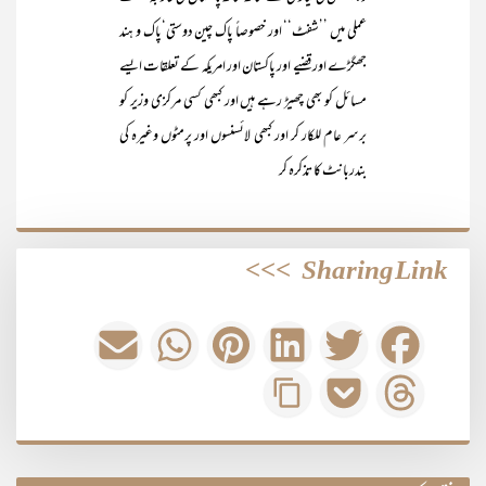
عملی میں ’’شفٹ‘‘ اور خصوصاً پاک چین دوستی‘پاک و ہند
جھگڑے اور قضیے اور پاکستان اور امریکہ کے تعلقات ایسے
مسائل کو بھی چھیڑ رہے ہیں اور کبھی کسی مرکزی وزیر کو
برسر عام للکار کر اور کبھی لائسنسوں اور پرمٹوں وغیرہ کی
بندربانٹ کا تذکرہ کر
>>>
Sharing Link