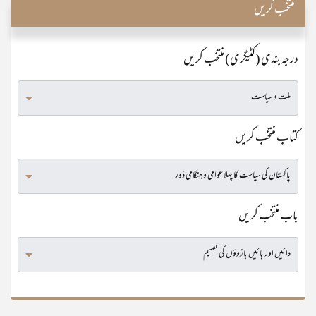
منتخب کریں
درجہ بندی (کٹیگری) منتخب کریں
کتاب منتخب کریں
باب منتخب کریں