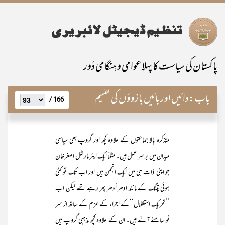
پاکستان کی سیاست کا پہلا عوامی و ہنگامی دَور
باب:
دائیں اور بائیں بازوؤں کی تقسیم
166 /
متذکرہ بالا جماعتوں کے علاوہ کچھ اور گروپ بھی سیاسی
میدان میں برسر عمل ہیں۔ مثلاً ایک ایئر مارشل اصغر خان
جو اپنی ذات ہی میں ایک انجمن ہیں اور اب تک تو کٹی
ہوئی پتنگ کے مانند ادھر اُدھر پھر رہے تھے لیکن اب
’’تحریک استقلال‘‘کے اجراء کے عزم کے ساتھ از سر
نو سامنے آئے ہیں۔ ان کے علاوہ کچھ مذہبی گروپ ہیں