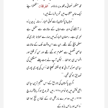
الفرقان
محمد منظور نعمانی مدظلہ مدیر ماہنامہ ’’
‘‘لکھنؤ اپنے
ایک حالیہ مکتوب میں تحریر فرماتے ہیں:
’’وہاں (پاکستان) سے کوئی اخبار‘ رسالہ‘ پرچہ پرزہ
نہ آسکنے کی وجہ سے وہاں کے حالات سے مکمل بے
خبری ہے۔ رمضان المبارک میں ہمارے مولانا بنوری مکہ
معظمہ پہنچ گئے تھے۔ ان سے اس وقت تک کے حالات
خاصی تفصیل سے معلوم ہوگئے تھے اور سن کر قلق اور
افسوس ہی ہوا تھا… لیکن آپ نے بہت پہلے مستقبل کی
سیاسی معرکہ آرائی کا جو نقشہ کھینچا تھا‘اس کی پوری پوری
تصدیق ہوگئی تھی۔‘‘
اگرچہ پاکستان کی تاریخ کے اس عظیم ترین سیاسی
ایجی ٹیشن میں جو نومبر۱۹۶۸ء میں شروع ہو کر بالآخر مارچ
۱۹۶۹ء میں دوسرے مارشل لاء کے نفاذ پر منتج ہوا تھا
‘دائیں اور بائیں بازو کے