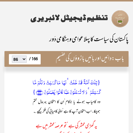
پاکستان کی سیاست کا پہلا عوامی و ہنگامی دَور
باب:
دائیں اور بائیں بازوؤں کی تقسیم
166 /
{تِلۡکَ اُمَّۃٌ قَدۡ خَلَتۡ ۚ لَہَا مَا کَسَبَتۡ وَ لَکُمۡ مَّا
کَسَبۡتُمۡ ۚ وَ لَا تُسۡـَٔلُوۡنَ عَمَّا کَانُوۡا یَعۡمَلُوۡنَ ﴿۱۳۴﴾}
وہ کامیاب ہوئے یا ناکام‘ان کا امتحان بہرحال ختم
ہوچکا۔ اب امتحان آپ کا ہے‘اپنی کامیابی کی فکر کیجیے ؎
یہ گھڑی محشر کی ہے‘تو عرصہ ٔمحشر میں ہے