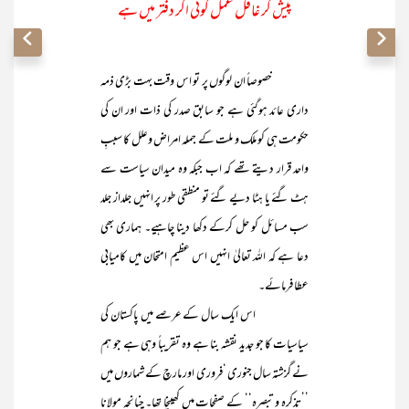
پیش کر غافل عمل کوئی اگر دفتر میں ہے
خصوصاً ان لوگوں پر تو اس وقت بہت بڑی ذمہ
داری عائد ہوگئی ہے جو سابق صدر کی ذات اور ان کی
حکومت ہی کو ملک و ملت کے جملہ امراض وعلل کا سببِ
واحد قرار دیتے تھے کہ اب جبکہ وہ میدان سیاست سے
ہٹ گئے یا ہٹا دیے گئے تو منطقی طور پر انہیں جلداز جلد
سب مسائل کو حل کرکے دکھا دینا چاہیے۔ ہماری بھی
دعا ہے کہ اللہ تعالیٰ انہیں اس عظیم امتحان میں کامیابی
عطا فرمائے۔
اس ایک سال کے عرصے میں پاکستان کی
سیاسیات کا جو جدید نقشہ بنا ہے وہ تقریباً وہی ہے جو ہم
نے گزشتہ سال جنوری ‘فروری اور مارچ کے شماروں میں
’’تذکرہ و تبصرہ‘‘ کے صفحات میں کھینچا تھا۔ چنانچہ مولانا