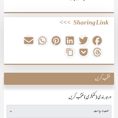
>>>
Sharing Link
منتخب کریں
درجہ بندی (کٹیگری) منتخب کریں