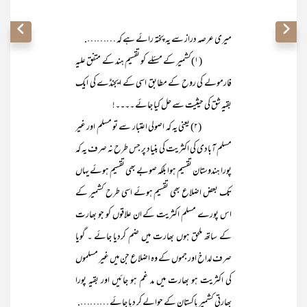
میری عرصہ دراز سے یہ پختہ رائے ہے کہ ……….
(۱)کشمیر کے مسئلے کو تقسیم ہند کے متفق علیہ
فارمولے کی روح کے مطابق اسی کے ایجنڈے کی ایک
بقیہ شق کی حیثیت سے حل کیا جائے ۔۔۔۔!
(۲) یعنی یہ کہ اصولی اعتبار سے تو مسلم اور غیر
مسلم آبادی کی اکثریت کی بنیاد پر جس طرح نہ صرف یہ کہ
پورا ہندوستان تقسیم ہوا بلکہ صوبے بھی تقسیم ہوئے یہاں
تک بعض اضلاع بھی تقسیم ہوئے اسی طرح کشمیر کے
اس پورے مسلم اکثریت کے ان علاقوں کو جو بھارت
کے ساتھ ملحق ہوں بھارت میں ضم کردیا جائے ۔ گویا
صرف لداخ اور جموں کے وہ اضلاع جن میں غیر مسلموں
کی اکثریت ہو بھارت میں مد غم ہو جائیں اور بقیہ پورا
بھارتی کشمیر پاکستان کے حوالے کر دیا جائے ……….