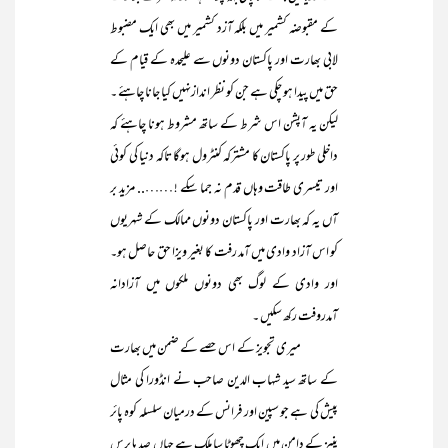
کے مقبوضہ کشمیر میں بلکہ آزد کشمیر میں بھی ایک مضبوط
لابی بھارت اور پاکستان دونوں سے علیحدہ کے قیام کے
حق میں پیدا ہو چکی ہے جن کو نظر اندازنہیں کیا جانا چاہئے ۔
لیکن یہ آپشن اس شرط کے ساتھ مشروط ہونا چاہئے کہ
داخلی طور پر پاکستان کا مشترکہ کنٹرول ہوگا تاکہ دنیا کی کوئی
اور تیسری طاقت وہاں قدم نہ جما سکے ! …….. مزید بر
آں یہ کہ بھارت اور پاکستان دونوں ممالک کے شہریوں
کو اس آزاد وادی میں آمد رفت کا بغیر ویزا حق حاصل ہو۔
اور وادی کے لوگ بھی دونوں ملکوں میں آزادانہ
آمدروفت رکھ سکیں ۔
میری تجویز کے اس حصے کے ضمن میں بھارت
کے ساتھ سید شہاب الدین صاحب نے انڈورا کی مثال
پیش کی ہے جو سپین اور فرانس کے درمیان سلسلہ کوہ پائر
ینیز کے دامن میں ایک چھوٹا سا ملک ہے جہاں صد ہا برس