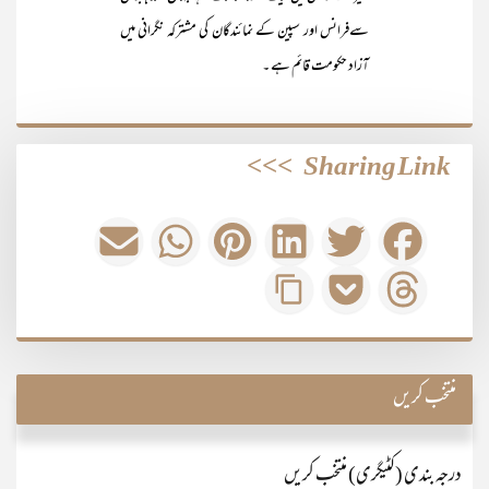
سےفرانس اور سپین کے نمائندگان کی مشترکہ نگرانی میں
آزاد حکومت قائم ہے ۔
>>>
Sharing Link
منتخب کریں
درجہ بندی (کٹیگری) منتخب کریں