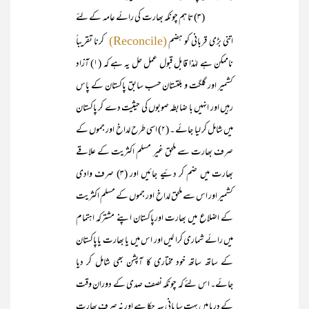
(۳) تا ہم چونکہ بھارت کی رائے عامہ کے لئے
اتنی بڑی قربانی کو ہضم
کرنا تقریباً
(Reconcile)
ناممکن ہے لہٰذا قابل قبول عمل حل یہ ہے کہ (۱) آزاد
کشمیر اور گلگت و بلتستان حسب سابق پاکستان کے پاس
رہیں اور انہیں با ضابطہ صوبوں کی حیثیت دے کر پاکستان
میں شامل کر لیا جائے ۔ (۲) اسی طرح لداخ اور جموں کے
صرف بھارت سے ملحق غیر مسلم اکثریت کے علاقے
بھارت میں ضم کر دئیے جائیں اور (۳) صرف وادی
کشمیر اور اس سے ملحق لداخ اور جموں کے مسلم اکثریت
کے اضلاع میں بھارت اورپاکستان اپنے مشترکہ اہتمام
میں رائے شماری کرا لیں اور اس میں یا بھارت یاپاکستان
کے ساتھ ساتھ خود مختاری کا آپشن بھی شامل کر دیا
جائے۔ اس لئے کہ چونکہ نصف صدی کے دوران وقت
کے دریا میں بہت سا پانی بہہ چکا ہے اور نہ صرف بھارت