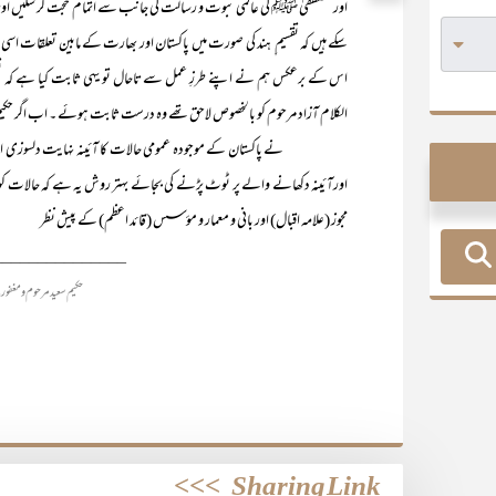
اور مصطفیٰ ﷺ کی عالمی نبوت و رسالت کی جانب سے اتمام حجت کر سکیں اور ن
سکے ہیں کہ تقسیم ِ ہند کی صورت میں پاکستان اور بھارت کے مابین تعلقات اسی ن
اس کے برعکس ہم نے اپنے طرزِ عمل سے تاحال تو یہی ثابت کیا ہے کہ تقسیم 
الکلام آزاد مرحوم کو بالخصوص لاحق تھے وہ درست ثابت ہوئے ۔ اب اگر حک
نے پاکستان کے موجودہ عمومی حالات کا آئینہ نہایت دلسوزی اور دردم
اورآئینہ دکھانے والے پر ٹوٹ پڑنے کی بجائے بہتر روش یہ ہے کہ حالات 
مجوز (علامہ اقبال) اور بانی و معمار و مؤسس (قائد اعظم) کے پیش نظر
_______________
حکیم سعید مرحوم و مغفور با
>>>
Sharing Link