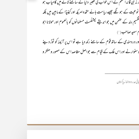
ہ ہی قائد اعظم کے اس خواب کی تعبیر دنیا کے سامنے لانے میں کامیاب ہو
وعیت کے ہو نگے جیسے ریاست ہائے متحدہ امریکہ اور کینیڈا کے مابین ہیں بلکہ
ہند کے ضمن میں جو اندیشے نیشنلسٹ مسلمانوں کو بالعموم اور مولانا ابو
یم سعید صاحب
(۱)
ندی کے ساتھ قوم کے سامنے رکھ دیا ہے تو اس پر آئینہ کو توڑ دینے
کو سنوارنے اور اس ملک کے قیام سے جو اصل مقاصد اس کے مصور و مفکر و
_____________
نئ ہمدرد دواخانہ پاکستان