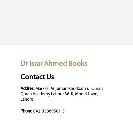
Dr Israr Ahmed Books
Contact Us
Addres:
Markazi Anjuman Khuddam ul Quran
Quran Academy Lahore 36-K, Model Town,
Lahore
Phone
042-35869501-3