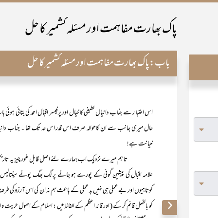
پاک بھارت مفاہمت اور مسئلہ کشمیر کا حل
باب:
پاک بھارت مفاہمت اور مسئلہ کشمیر کا حل
اس اعتبا ر سے جناب دانیال لطیفی کا خیال اور پرفیسر اقبال احمد کی بتائی ہوئی
حال میری جانب سے ان کاحوالہ صرف اس قدر اس حد تک تھا ۔ جناب دانیال 
خیانت ہے!
تا ہم میرے نزدیک اب ہمارے لئے اصل قابل غور چیز یہ تاریخی مباحث ن
علامہ اقبال کی پیشین گوئی کے پورے ہو جانے پر لگ بھگ پونے سینتالیس
کوتاہیوں اور بے عملی ہی نہیں بد عملی کے باعث ہم نہ ان کی اس آرزو کی طرف کو
کو بالفعل قائم کر کے ( اور قائد اعظم کے الفاظ میں : اسلام کے اصول حریت و 