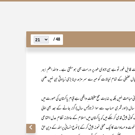
48 /
 بات قابلِ غور تو ہے ہی جزوی طور پر درست بھی ہو سکتی ہے ۔ واللہ اعلم ! بہر
لطیفی کے تمام خیالات کو میرے سر مڑھ دینا بڑی زیادتی ہی نہیں علمی
ہیں بلکہ یہ نہایت تلخ حقیقت ِ واقعی ہے قیام پاکستان کی صورت میں
 سال (اور قمری حساب سے سوا اڑتالیس سال) گزر جانے کے بعد بھی اپنی
ئی پیش قدمی کر سکے ہیں کہ پاکستان میں اسلام کے عادلانہ نظام ِ عدل اجتماعی
اخوت و مساوات کاایک عملی نمونہ پیش کر کے ) نوع انسانی پر اللہ کے دینِ حق