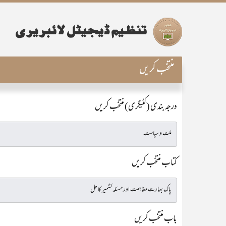
منتخب کریں
درجہ بندی (کٹیگری) منتخب کریں
کتاب منتخب کریں
باب منتخب کریں