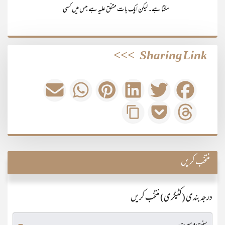
سکتا ہے۔ لیکن ایک بات متفق علیہ ہے جس میں کسی
>>>
Sharing Link
منتخب کریں
درجہ بندی (کٹیگری) منتخب کریں