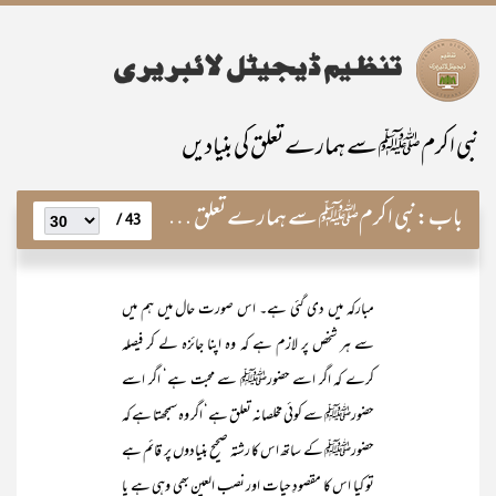
نبی اکرمﷺ سے ہمارے تعلق کی بنیادیں
باب:
نبی اکرمﷺ سے ہمارے تعلق کی بنیادیں
43 /
مبارکہ میں دی گئی ہے۔ اس صورت حال میں ہم میں
سے ہر شخص پر لازم ہے کہ وہ اپنا جائزہ لے کر فیصلہ
کرے کہ اگر اسے حضورﷺ سے محبت ہے‘ اگر اسے
حضورﷺ سے کوئی مخلصانہ تعلق ہے‘ اگر وہ سمجھتا ہے کہ
حضورﷺ کے ساتھ اس کا رشتہ صحیح بنیادوں پر قائم ہے
تو کیا اس کا مقصودِ حیات اور نصب العین بھی وہی ہے یا