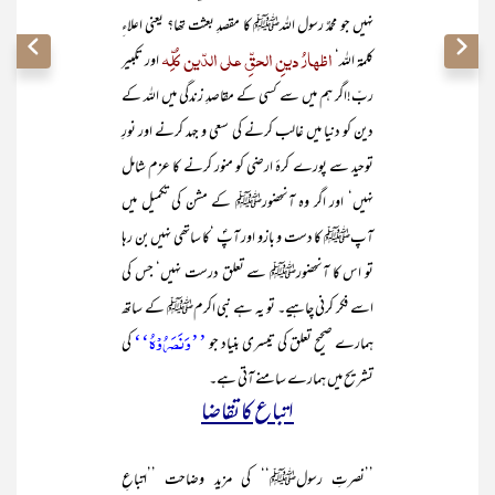
نہیں جو محمدٌ رسول اللہﷺ کا مقصدِ بعثت تھا؟ یعنی اعلاءِ
اظہارُ دینِ الحقِّ علی الدّین کُلِّہ
کلمۃ اللہ‘
اور تکبیر
ربّ!اگر ہم میں سے کسی کے مقاصدِ زندگی میں اللہ کے
دین کو دنیا میں غالب کرنے کی سعی و جہد کرنے اور نورِ
توحید سے پورے کرۂ ارضی کو منور کرنے کا عزم شامل
نہیں‘ اور اگر وہ آنحضورﷺ کے مشن کی تکمیل میں
آپﷺ کا دست و بازو اور آپؐ ‘کا ساتھی نہیں بن رہا
تو اس کا آنحضورﷺ سے تعلق درست نہیں‘ جس کی
اسے فکر کرنی چاہیے۔ تو یہ ہے نبی اکرمﷺ کے ساتھ
’’وَنَصَرُوْہُ‘‘
ہمارے صحیح تعلق کی تیسری بنیاد جو
کی
تشریح میں ہمارے سامنے آتی ہے۔
اتباع کا تقاضا
’’نصرتِ رسولﷺ‘‘ کی مزید وضاحت ’’اتباعِ