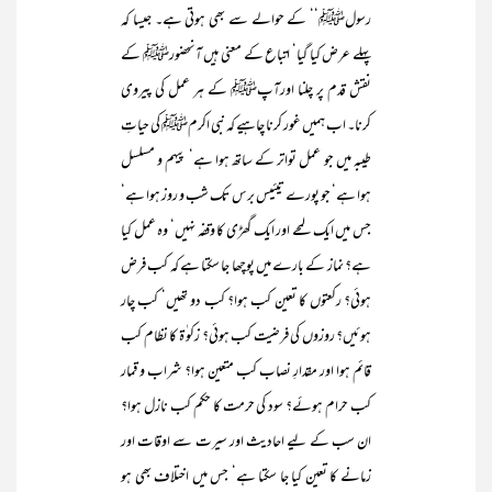
رسولﷺ‘‘ کے حوالے سے بھی ہوتی ہے۔ جیسا کہ
پہلے عرض کیا گیا‘ اتباع کے معنی ہیں آنحضورﷺ کے
نقش قدم پر چلنا اورآپﷺ کے ہر عمل کی پیروی
کرنا۔ اب ہمیں غور کرنا چاہیے کہ نبی اکرمﷺ کی حیاتِ
طیبہ میں جو عمل تواتر کے ساتھ ہوا ہے‘ پیہم و مسلسل
ہوا ہے‘ جو پورے تیئیس برس تک شب و روز ہوا ہے‘
جس میں ایک لمحے اور ایک گھڑی کا وقفہ نہیں‘ وہ عمل کیا
ہے؟ نماز کے بارے میں پوچھا جا سکتا ہے کہ کب فرض
ہوئی؟ رکعتوں کا تعین کب ہوا؟ کب دو تھیں‘ کب چار
ہوئیں؟ روزوں کی فرضیت کب ہوئی؟ زکو ٰۃ کا نظام کب
قائم ہوا اور مقدارِ نصاب کب متعین ہوا؟ شراب و قمار
کب حرام ہوئے؟ سود کی حرمت کا حکم کب نازل ہوا؟
ان سب کے لیے احادیث اور سیرت سے اوقات اور
زمانے کا تعین کیا جا سکتا ہے‘ جس میں اختلاف بھی ہو