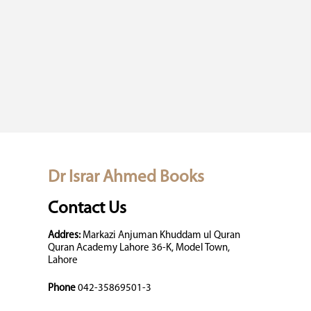
Dr Israr Ahmed Books
Contact Us
Addres:
Markazi Anjuman Khuddam ul Quran
Quran Academy Lahore 36-K, Model Town,
Lahore
Phone
042-35869501-3