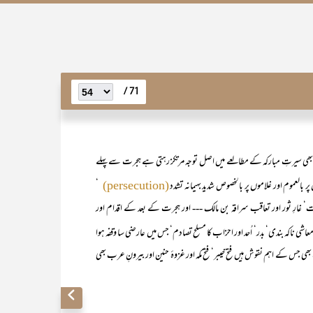
71 /
ل بھی سیرتِ مبارکہ کے مطالعے میں اصل توجہ مرتکز رہتی ہے ہجرت سے پہلے
بالعموم اور غلاموں پر بالخصوص شدید بہیمانہ تشدد
‘
(persecution)
وت‘ غارِ ثور اور تعاقب سراقہ بن مالک --- اور ہجرت کے بعد کے اقدام اور
شی ناکہ بندی‘ بدر‘ اُحد اور احزاب کا مسلح تصادم‘ جس میں عارضی سا وقفہ ہوا
 جس کے اہم نقوش ہیں فتح خیبر‘ فتح مکہ اور غزوۂ حنین اور بیرونِ عرب بھی