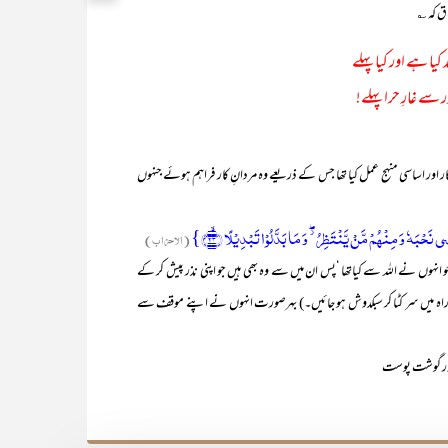
ق کہ ؎
کیا ہے اور کیا پہلے
ر سے غارِ حرا پہلے!
ق کار اور اساسی منہج عمل کیا تھا جس کے ذریعے وہ مردانِ کار فراہم ہوئے جنہوں
َہٗ وَ مِنۡہُمۡ مَّنۡ یَّنۡتَظِرُ ۫ۖ وَ مَا بَدَّلُوۡا تَبۡدِیۡلًا ﴿ۙ۲۳﴾}
(الاحزاب)
وں نے اللہ سے کیاتھا ‘پس ان میں سے وہ بھی ہیں جو اپنی نذر پیش کر کے
ہ کی راہ میں سر کٹا کر سبکدوش ہو جائیں۔) بہرصورت انہوں نے اپنے موقف سے
 اور گوشت پوست