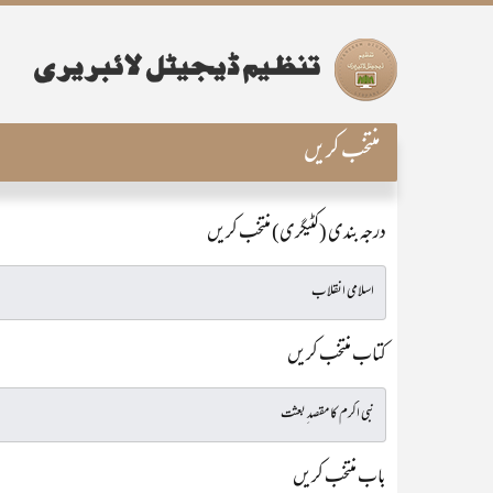
منتخب کریں
درجہ بندی (کٹیگری) منتخب کریں
کتاب منتخب کریں
باب منتخب کریں