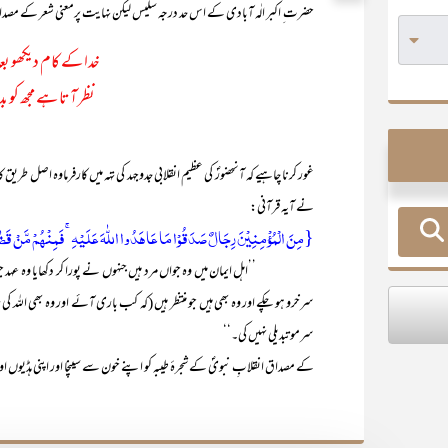
حضرت ِ اکبر الٰہ آبادی کے اس حد درجہ سلیس لیکن نہایت پرمعنی شعر کے مصدا
خدا کے کام دیکھو بعد 
نظر آتا ہے مجھ کو بد
غور کرنا چاہیے کہ آنحضورؐ کی عظیم انقلابی جدوجہد کی تہہ میں کارفرماوہ اصل طری
نے آیہ قرآنی:
{مِنَ الۡمُؤۡمِنِیۡنَ رِجَالٌ صَدَقُوۡا مَا عَاہَدُوا اللّٰہَ عَلَیۡہِ ۚ فَمِنۡہُمۡ مَّنۡ قَضٰی نَحۡب
’’اہل ایمان میں وہ جواں مرد ہیں جنہوں نے پورا کر دکھایا وہ عہد جو انہ
سرخرو ہو چکے اور وہ بھی ہیں جو منتظر ہیں (کہ کب باری آئے اور وہ بھی الل
سرمو تبدیلی نہیں کی۔‘‘
کے مصداق انقلابِ نبویؐ کے شجرۂ طیبہ کو اپنے خون سے سینچا اور اپنی ہڈیوں