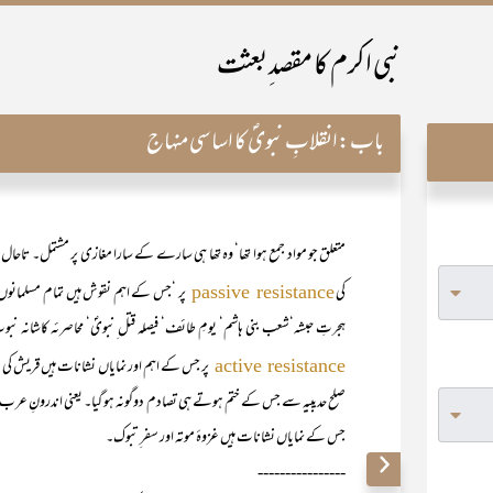
نبی اکرم کا مقصد ِبعثت
باب:
انقلابِ نبویؐ کا اساسی منہاج
متعلق جو مواد جمع ہوا تھا‘ وہ تھا ہی سارے کے سارا مغازی پر مشتمل۔ تاحا
کی
پر ‘جس کے اہم نقوش ہیں تمام مسلمانوں پر 
passive resistance
ہجرتِ حبشہ‘شعب بنی ہاشم‘ یومِ طائف‘ فیصلہ قتل ِنبویؐ‘ محاصرئہ کاشانہ نب
پر جس کے اہم اور نمایاں نشانات ہیں قریش کی معا
active resistance
صلح حدیبیہ سے جس کے ختم ہوتے ہی تصادم دوگونہ ہو گیا۔ یعنی اندرونِ عرب بھی
جس کے نمایاں نشانات ہیں غزوۂ موتہ اور سفر ِتبوک۔
----------------