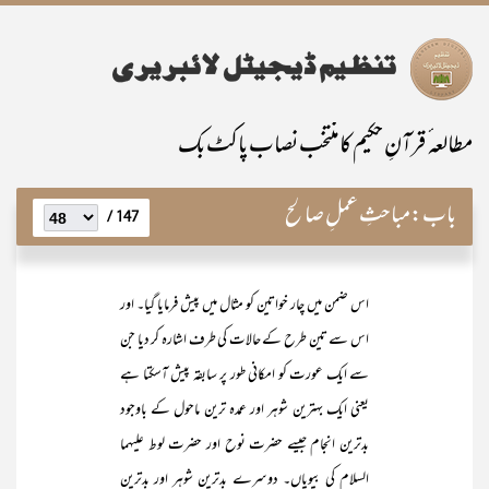
مطالعہ ٔ قرآنِ حکیم کامنتخب نصاب پاکٹ بک
باب:
مباحثِ عملِ صالح
147 /
اس ضمن میں چار خواتین کو مثال میں پیش فرمایا گیا۔ اور
اس سے تین طرح کے حالات کی طرف اشارہ کر دیا جن
سے ایک عورت کو امکانی طور پر سابقہ پیش آسکتا ہے
یعنی ایک بہترین شوہر اور عمدہ ترین ماحول کے باوجود
بدترین انجام جیسے حضرت نوح اور حضرت لوط علیہما
السلام کی بیویاں۔ دوسرے بدترین شوہر اور بدترین