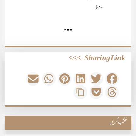
ہے)۔
٭٭٭
>>>
Sharing Link
منتخب کریں