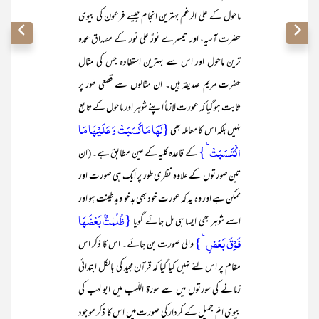
ماحول کے علی الرغم بہترین انجام جیسے فرعون کی بیوی
حضرت آسیہ، اور تیسرے نورٌ علی نور کے مصداق عمدہ
ترین ماحول اور اس سے بہترین استفادہ جس کی مثال
حضرت مریم صدیقہ ہیں۔ ان مثالوں سے قطعی طور پر
ثابت ہو گیا کہ عورت لازماً اپنے شوہر اور ماحول کے تابع
{لَہَا مَا کَسَبَتۡ وَ عَلَیۡہَا مَا
نہیں بلکہ اس کا معاملہ بھی
اکۡتَسَبَتۡ ؕ}
کے قاعدہ کلیہ کے عین مطابق ہے۔ (ان
تین صورتوں کے علاوہ نظری طور پر ایک ہی صورت اور
ممکن ہے اور وہ یہ کہ عورت خود بھی بدخو وبدطینت ہو اور
{ظُلُمٰتٌۢ بَعۡضُہَا
اسے شوہر بھی ایسا ہی مل جائے گویا
فَوۡقَ بَعۡضٍ ؕ}
والی صورت بن جائے۔ اس کا ذکر اس
مقام پر اس لئے نہیں کیا گیا کہ قرآن مجید کی بالکل ابتدائی
زمانے کی سورتوں میں سے سورۃ اللّہب میں ابو لہب کی
بیوی امّ جمیل کے کردار کی صورت میں اس کا ذکر موجود