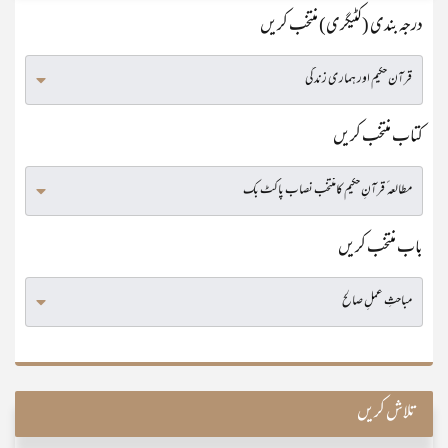
درجہ بندی (کٹیگری) منتخب کریں
کتاب منتخب کریں
باب منتخب کریں
تلاش کریں