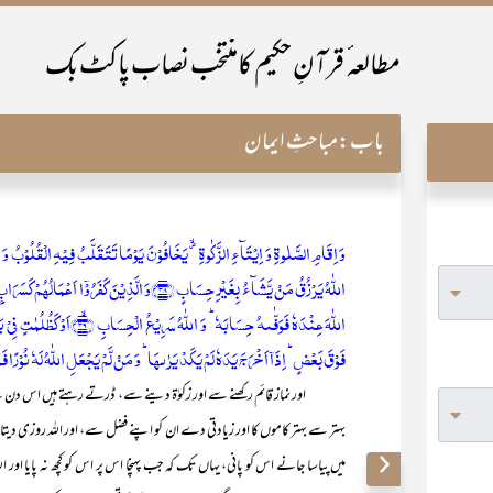
مطالعہ ٔ قرآنِ حکیم کامنتخب نصاب پاکٹ بک
باب:
مباحثِ ایمان
اللّٰہُ یَرۡزُقُ مَنۡ یَّشَآءُ بِغَیۡرِ حِسَابٍ ﴿۳۸﴾وَ الَّذِیۡ
اللّٰہَ عِنۡدَہٗ فَوَفّٰىہُ حِسَابَہٗ
فَوۡقَ بَعۡضٍ ؕ اِذَاۤ اَخۡرَجَ یَدَہٗ لَمۡ یَکَدۡ یَرٰىہَا ؕ وَ مَنۡ لَّمۡ یَجۡعَلِ اللّٰہُ لَہٗ نُوۡرًا فَمَا لَ
اور نماز قائم رکھنے سے اور زکوٰۃ دینے سے، ڈرتے رہتے ہیں اس دن سے ج
بہتر سے بہتر کاموں کا اور زیادتی دے ان کو اپنے فضل سے، اور اللہ روزی دی
میں پیاسا جانے اس کو پانی، یہاں تک کہ جب پہنچا اس پر اس کو کچھ نہ پایا اور اللہ 