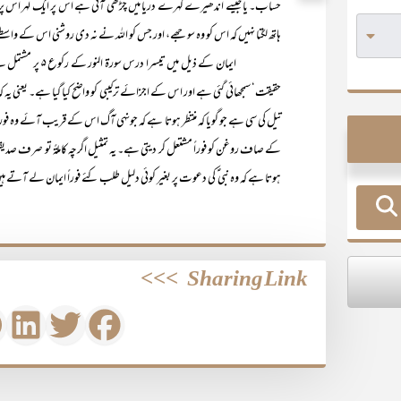
حساب۔ یا جیسے اندھیرے گہرے دریا میں چڑھی آتی ہے اس پر ایک لہر اس پر
ہاتھ لگتا نہیں کہ اس کو وہ سوجھے، اور جس کو اللہ نے نہ دی روشنی اس کے واسط
حقیقت‘ سمجھائی گئی ہے اور اس کے اجزائے ترکیبی کو واضح کیا گیا ہے۔ یعن
تیل کی سی ہے جو گویا کہ منتظر ہوتا ہے کہ جونہی آگ اس کے قریب آئے وہ 
کے صاف روغن کو فوراً مشتعل کر دیتی ہے۔ یہ تمثیل اگرچہ کاملۃً تو صرف صدی
ہوتا ہے کہ وہ نبی ؑ کی دعوت پر بغیر کوئی دلیل طلب کئے فوراً ایمان لے آتے
>>>
Sharing Link