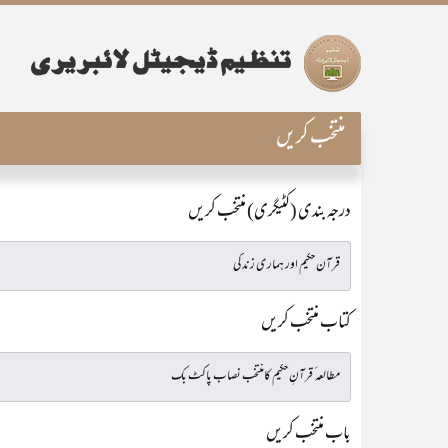
منتخب کریں
درجہ بندی (کٹیگری) منتخب کریں
کتاب منتخب کریں
باب منتخب کریں