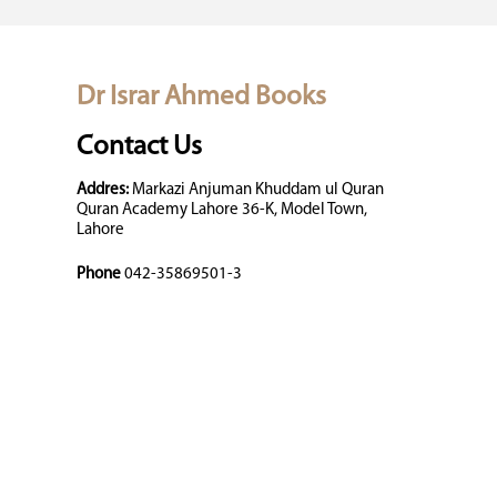
Dr Israr Ahmed Books
Contact Us
Addres:
Markazi Anjuman Khuddam ul Quran
Quran Academy Lahore 36-K, Model Town,
Lahore
Phone
042-35869501-3