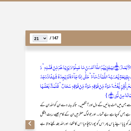
147 /
وَ اِقَامِ الصَّلٰوۃِ وَ اِیۡتَآءِ الزَّکٰوۃِ ۪ۙ یَخَافُوۡنَ یَوۡمًا تَتَقَلَّبُ فِیۡہِ الۡقُلُوۡبُ وَ الۡاَبۡصَارُ ﴿٭ۙ۳۷﴾لِیَجۡزِیَہُمُ اللّٰہُ اَحۡسَنَ مَا عَمِلُوۡا وَ یَزِیۡدَہُمۡ مِّنۡ فَضۡلِہٖ ؕ وَ
نَ کَفَرُوۡۤا اَعۡمَالُہُمۡ کَسَرَابٍۭ بِقِیۡعَۃٍ یَّحۡسَبُہُ الظَّمۡاٰنُ مَآءً ؕ حَتّٰۤی اِذَا جَآءَہٗ لَمۡ یَجِدۡہُ شَیۡئًا وَّ وَجَدَ
 ؕ وَ اللّٰہُ سَرِیۡعُ الۡحِسَابِ ﴿ۙ۳۹﴾اَوۡ کَظُلُمٰتٍ فِیۡ بَحۡرٍ لُّجِّیٍّ یَّغۡشٰہُ مَوۡجٌ مِّنۡ فَوۡقِہٖ مَوۡجٌ مِّنۡ فَوۡقِہٖ سَحَابٌ ؕ ظُلُمٰتٌۢ بَعۡضُہَا
ہٗ مِنۡ نُّوۡرٍ ﴿٪۴۰﴾}
س میں الٹ جائیں گے دل اور آنکھیں۔ تاکہ بدلہ دے ان کو اللہ ان کے
تا ہے جس کو چاہے بے شمار۔ اور جو لوگ منکر ہیں ان کے کام جیسے ریت جنگل
کو پایا اپنے پاس پھر اس کو پورا پہنچا دیا اس کا لکھا، اور اللہ جلد لینے والا ہے