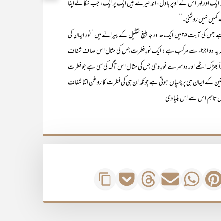
 ایک اور لہر اس کے اوپر بادل، اندھیرے ہیں ایک پر ایک، جب نکالے اپنا
ے کہیں نہیں روشنی۔‘‘
ایمان کے ذیل میں تیسرا درس سورۃ النور کے رکوع ۵ پر مشتمل ہے جس کی آیت ۳۵ میں ایک حد درجہ بلیغ تمثیل کے پیرائے میں ’نورِ ایمان کی
ی یہ کہ یہ دو اجزاء سے مرکب ہے: ایک نورِ فطرت جس کی مثال اس صاف شفاف
فوراً بھڑک اٹھے اور دوسرے نورِ وحی جس کی مثال اس آگ کی سی ہے جو فطرت
قین کے ایمان ہی پر چسپاں ہوتی ہے چونکہ ان ہی کی فطرت کا روغن اتنا شفاف
 ہیں تاہم اس سے اس بنیادی