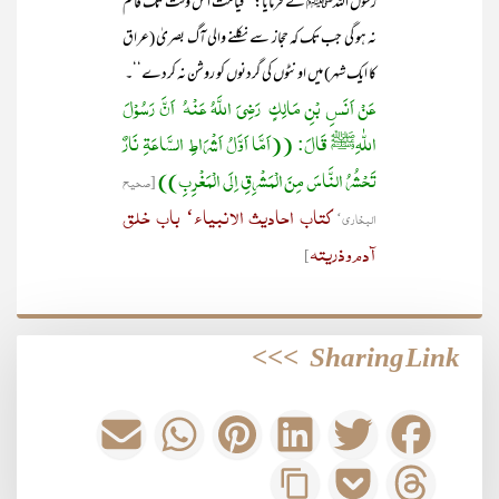
رسول اللہﷺ نے فرمایا: ’’قیامت اُس وقت تک قائم
نہ ہو گی جب تک کہ حجاز سے نکلنے والی آگ بصریٰ (عراق
کا ایک شہر) میں اونٹوں کی گردنوں کو روشن نہ کردے‘‘۔
عَنْ اَنَسِ بْنِ مَالِکٍ رَضِيَ اللَّهُ عَنْهُ اَنَّ رَسُوْلَ
اللّٰہِﷺ قَالَ: ((اَمَّا اَوَّلُ اَشْرَاطِ السَّاعَۃِ نَارٌ
تَحْشُرُ النَّاسَ مِنَ الْمَشْرِقِ اِلَی الْمَغْرِبِ))
[صحیح
کتاب احادیث الانبیاء‘ باب خلق
البخاری‘
آدم وذریتہ
]
>>>
Sharing Link