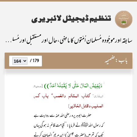
سابقہ اور موجُودہ مُسلمان اُمّتوں کا ماضِی،حال اور مستقبل اور مُسلمانانِ پاکستان کی خصوصی ذمّہ داری
باب:
ضمیمہ
179 /
وَیَفِیْضَ الْمَالُ حَتّٰی لَا یَقْبَلَہٗ اَحَدٌ))
َ
[صحیح
کتاب المظالم والغصب‘ باب کسر
البخاری‘
الصلیب وقتل الخنزیر
]
حضرت ابوہریرہ رضی اللہ عنہ سے روایت ہے
کہ رسول اللہﷺ نے فرمایا:’’قیامت قائم نہ ہو گی یہاں
تک کہ تم میں (حضرت عیسیٰ ؑ) ابن مریم ؑ انصاف کرنے