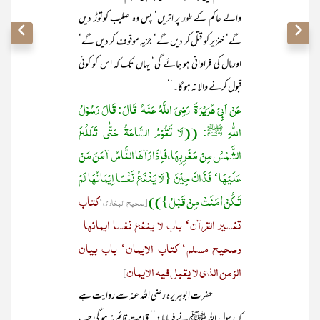
والے حاکم کے طور پر اتریں‘ پس وہ صلیب کوتوڑ دیں
گے‘ خنزیر کو قتل کر دیں گے‘ جزیہ موقوف کر دیں گے‘
اورمال کی فراوانی ہو جائے گی‘ یہاں تک کہ اس کو کوئی
قبول کرنے والا نہ ہو گا۔‘‘
عَنْ اَبِیْ ہُرَیْرَۃَ رَضِيَ اللَّهُ عَنْهُ قَالَ: قَالَ رَسُوْلُ
اللّٰہِ ﷺ: ((لَا تَقُوْمُ السَّاعَۃُ حَتّٰی تَطْلُعَ
الشَّمْسُ مِنْ مَغْرِبِھَا، فَاِذَا رَآھَا النَّاسُ آمَنَ مَنْ
عَلَیْھَا‘ فَذَاکَ حِیْنَ {لَا یَنْفَعُ نَفْسًا اِیْمَانُھَا لَمْ
تَـکُنْ اٰمَنَتْ مِنْ قَبْلُ}))
کتاب
[صحیح البخاری‘
تفسیر القرآن‘ باب لا ینفع نفسا ایمانھا۔
وصحیح مسلم‘ کتاب الایمان‘ باب بیان
الزمن الذی لا یقبل فیہ الایمان
]
حضرت ابوہریرہ رضی اللہ عنہ سے روایت ہے
کہ رسول اللہﷺ نے فرمایا: ’’ قیامت قائم نہ ہو گی جب