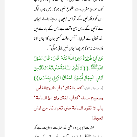
تک سورج مغرب سے طلوع نہیں ہو گا۔ پس جب لوگ
اس کو دیکھ لیں گے تو اس زمین پر رہنے والے ایمان
لے آئیں گے۔پس یہی وقت ہے جس کے بارے میں
اللہ تعالیٰ نے فرمایا:’’اُس وقت کسی جان کا ایمان لانا
فائدہ مند نہ ہو گا جو پہلے ایمان نہیں لائی ہو گی‘‘۔
عَنْ اَبِیْ ہُرَیْرَۃَ رَضِيَ اللَّهُ عَنْهُ قَالَ: قَالَ رَسُوْلُ
اللّٰہِﷺ: ((لَا تَقُوْمُ السَّاعَۃُ حَتّٰی تَخْرُجَ نَارٌ مِنْ
اَرْضِ الْحِجَازِ تُضِیْئُ اَعْنَاقَ الْاِبِلِ بِبُصْرٰی))
کتاب الفتن‘ باب خروج الناس۔
[صحیح البخاری‘
وصحیح مسلم‘ کتاب الفتن واشراط الساعۃ‘
باب لا تقوم الساعۃ حتی تخرج نار من ارض
الحجاز
]
حضرت ابوہریرہ رضی اللہ عنہ سے روایت ہے کہ