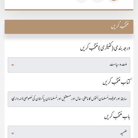
منتخب کریں
درجہ بندی (کٹیگری) منتخب کریں
کتاب منتخب کریں
باب منتخب کریں