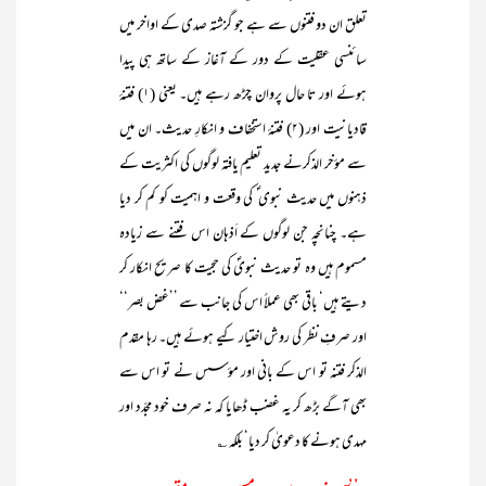
تعلق ان دو فتنوں سے ہے جو گزشتہ صدی کے اواخر میں
سائنسی عقلیت کے دور کے آغاز کے ساتھ ہی پیدا
ہوئے اور تا حال پروان چڑھ رہے ہیں۔ یعنی (۱) فتنۂ
قادیانیت اور (۲) فتنۂ استخفاف و انکارِ حدیث۔ ان میں
سے مؤخر الذکرنے جدید تعلیم یافتہ لوگوں کی اکثریت کے
ذہنوں میں حدیث نبوی ؐ کی وقعت و اہمیت کو کم کر دیا
ہے۔ چنانچہ جن لوگوں کے اَذہان اس فتنے سے زیادہ
مسموم ہیں وہ تو حدیث نبویؐ کی حجیت کا صریح انکار کر
دیتے ہیں‘ باقی بھی عملاً اس کی جانب سے ’’غض بصر‘‘
اور صرفِ نظر کی روش اختیار کیے ہوئے ہیں۔ رہا مقدم
الذکر فتنہ تو اس کے بانی اور مؤسس نے تو اس سے
بھی آگے بڑھ کر یہ غضب ڈھایا کہ نہ صرف خود مجدّد اور
مہدی ہونے کا دعویٰ کر دیا‘ بلکہ ؎