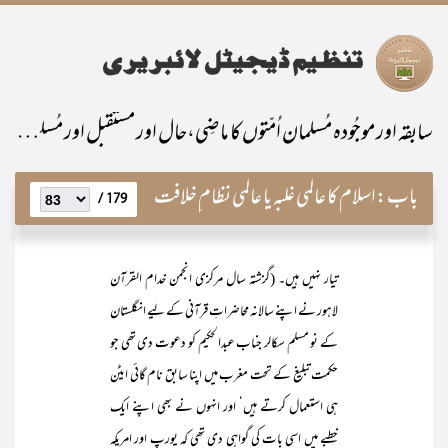
سابقہ اور موجُودہ مُسلمان اُمّتوں کا ماضِی،حال اور مستقبل اور مُسلمانانِ پاکستان کی خصوصی ذمّہ داری
باب:
اسلام کا عالمی غلبہ یا عالمی نظام ِخلافت
179 /
تیار نہیں ہیں۔ (گزشتہ سال مرکزی انجمن خدام القرآن
لاہور نے اپنے سالانہ محاضراتِ قرآنی کے لیے انگلستان
کے نو مسلم سکالر جناب عبدالحکیم کو دعوت دی تھی جو
حکمت تبلیغ کے تحت مغرب میں اپنا سابق نام گائی ایٹن
ہی استعمال کرتے ہیں‘ اور انہوں نے بھی اپنے ایک
خطبے میں اسی بات کی گواہی دی تھی کہ یورپ اور امریکہ