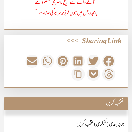
’’آنے والے سے مسیح ناصری مقصود ہے
یا مجدد جس میں ہوں فرزند مریم کی صفات!‘‘
>>>
Sharing Link
منتخب کریں
درجہ بندی (کٹیگری) منتخب کریں