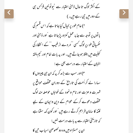
کے اکثر لوگ تا حال ذہنی اعتبار سے نیوٹونین فزکس ہی
کے دور میں جی رہے ہیں۔)
۲) عام طور پر خیال کیا جاتا ہے کہ اس قسم کی
باتوں پر توجہ سے جذبۂ عمل کمزور پڑ جاتا ہے‘ اور ذہنی اور
نفسیاتی طو رپر لوگ کسی ’’مَردے ازغیب‘‘ کے انتظار کی
کیفیت میں مبتلا ہو جاتے ہیں۔ اور یہ بات خام اور نیم پختہ
اذہان کے اعتبار سے درست بھی ہے!
۳) اور سب سے بڑھ کر یہ کہ ان ہی چیزوں کا
سہارا لے کر اُمت کی تاریخ کے دوران مختلف مواقع پر
شہرت و عزت اور نام و نمود کے خواہاں حوصلہ مند لوگ
مختلف دعوے کر کے عوام کے دین و ایمان کے لیے
فتنہ کا سامان فراہم کرتے رہے ہیں‘ اور کون کہہ سکتا ہے
کہ تاریخی اعتبار سے یہ بات درست نہیں!
ان پر مستزاد ہیں وہ دو خصوصی اسباب جن کا